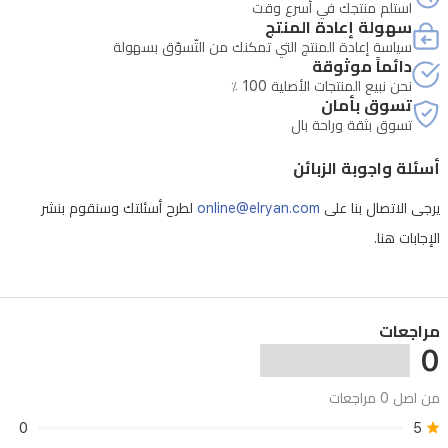
استلم منتجك في أسرع وقت
سهولة إعادة المنتج
سياسة إعادة المنتج التي تمكنك من التّسوّق بسهولة
دائماً موثوقة
نحن نبيع المنتجات الأصلية 100 ٪
تسوق بأمان
تسوق بثقة وراحة بال
أسئلة واجوبة الزبائن
يرجى الاتصال بنا على
online@elryan.com
لطرح أسئلتك وسنقوم بنشر
الإجابات هنا.
مراجعات
0
من اصل 0 مراجعات
0
5