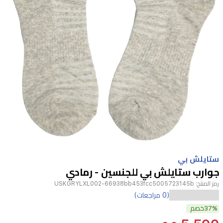
Item
1
ستايلش بي
of
جوارب ستايلش بي للجنسين - رمادي
1
رمز المنتج:
USKGRYLXL002-66938bb453fcc5005723145b
(0 مراجعات)
37%
خصم