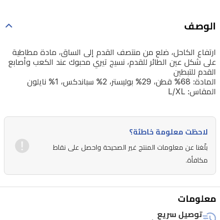
الوصف
ارتفاع الكاحل، ضلع من منتصف القدم إلى الساق، مادة مطاطية
على شكل عين الطائر للقدم، نسيج تيري محبوك عند الكعب وأصابع
القدم للتبطين
المادة: 68% قطن، 29% بوليستر، 2% سباندكس، 1% نايلون
المقاس: L/XL
لاحظت معلومة خاطئة؟
بلّغنا عن معلومات المنتج غير الصحيحة واحصل على نقاط
مكافأة.
معلومات
توصيل سريع