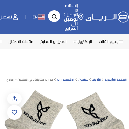
الاستلام
أو
التوصيل؟
EN
تسجيل 
توصيل
إلى
العراق
جميع الفئات
الإلكترونيات
المنزل و المطبخ
منتجات الاطفال
ا
الصفحة الرئيسية
الأزياء
للجنسين
الاكسسوارات
جوارب ستايلش بي للجنسين - رمادي