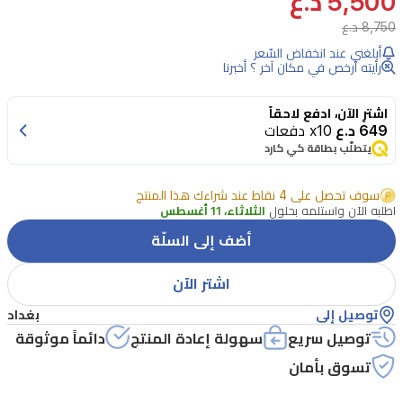
5,500 د.ع
8,750 د.ع
أبلغني عند انخفاض السّعر
رأيته أرخص في مكان آخر ؟ أخبرنا
اشترِ الآن، ادفع لاحقاً
649 د.ع
x10 دفعات
يتطلّب بطاقة كي كارد
سوف تحصل على 4 نقاط عند شراءك هذا المنتج
اطلبه الآن واستلمه بحلول
الثلاثاء، 11 أغسطس
أضف إلى السلّة
اشتر الآن
توصيل إلى
بغداد
توصيل سريع
سهولة إعادة المنتج
دائماً موثوقة
تسوق بأمان