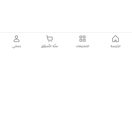
الرئيسة
التصنيفات
سلّة التّسوّق
حسابي
توصيل
سهولة إعادة
تسوق
دائماً
سريع
المنتج
بأمان
موثوقة