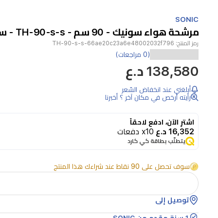
Item
1
SONIC
of
مرشحة هواء سونيك - 90 سم - TH-90-s-s - سلفر
1
رمز المنتج:
TH-90-s-s-66ae20c23a6e48002032f796
(0 مراجعات)
138,580 د.ع
أبلغني عند انخفاض السّعر
رأيته أرخص في مكان آخر ؟ أخبرنا
اشترِ الآن، ادفع لاحقاً
16,352 د.ع
x10 دفعات
يتطلّب بطاقة كي كارد
سوف تحصل على 90 نقاط عند شراءك هذا المنتج
توصيل إلى
1 سنة مقدم من SONIC