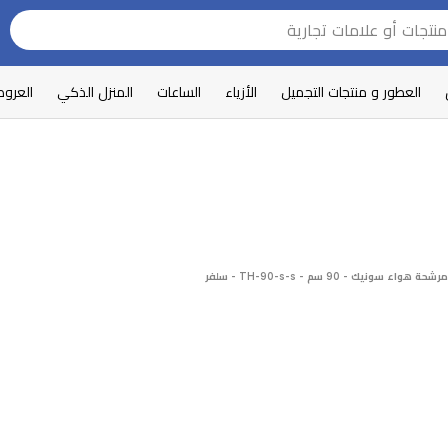
العطور و منتجات التجميل
الأزياء
الساعات
المنزل الذكي
العرو
مرشحة هواء سونيك - 90 سم - TH-90-s-s - سلفر