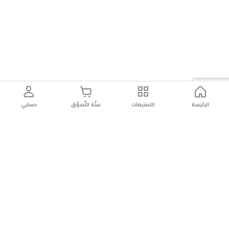
الرئيسة
التصنيفات
سلّة التّسوّق
حسابي
توصيل
سهولة إعادة
تسوق
دائماً
سريع
المنتج
بأمان
موثوقة