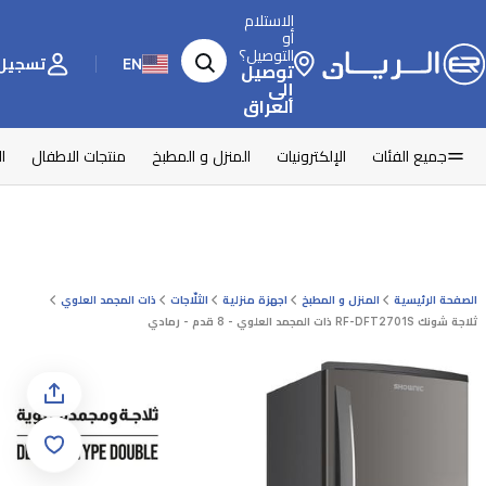
الاستلام
أو
التوصيل؟
EN
تسجيل 
توصيل
إلى
العراق
جميع الفئات
الإلكترونيات
المنزل و المطبخ
منتجات الاطفال
ا
الصفحة الرئيسية
المنزل و المطبخ
اجهزة منزلية
الثلّاجات
ذات المجمد العلوي
ثلاجة شونك RF-DFT2701S ذات المجمد العلوي - 8 قدم - رمادي