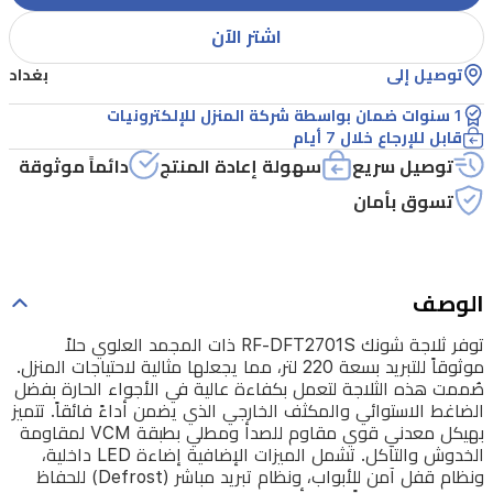
مما
اشتر الآن
يجعلها
توصيل إلى
بغداد
مثالية
لاحتياجات
1 سنوات ضمان بواسطة شركة المنزل للإلكترونيات
قابل للإرجاع خلال 7 أيام
المنزل.
توصيل سريع
سهولة إعادة المنتج
دائماً موثوقة
صُممت
تسوق بأمان
هذه
الثلاجة
لتعمل
الوصف
بكفاءة
توفر ثلاجة شونك RF-DFT2701S ذات المجمد العلوي حلاً
عالية
موثوقاً للتبريد بسعة 220 لتر، مما يجعلها مثالية لاحتياجات المنزل.
في
صُممت هذه الثلاجة لتعمل بكفاءة عالية في الأجواء الحارة بفضل
الضاغط الاستوائي والمكثف الخارجي الذي يضمن أداءً فائقاً. تتميز
الأجواء
بهيكل معدني قوي مقاوم للصدأ ومطلي بطبقة VCM لمقاومة
الحارة
الخدوش والتآكل. تشمل الميزات الإضافية إضاءة LED داخلية،
ونظام قفل آمن للأبواب، ونظام تبريد مباشر (Defrost) للحفاظ
بفضل