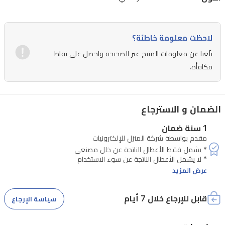
بطبقة
VCM
لمقاومة
لاحظت معلومة خاطئة؟
الخدوش
بلّغنا عن معلومات المنتج غير الصحيحة واحصل على نقاط
والتآكل.
مكافأة.
تشمل
الميزات
الضمان و الاسترجاع
الإضافية
إضاءة
1 سنة ضمان
LED
مقدم بواسطة شركة المنزل للإلكترونيات
داخلية،
ونظام
عرض المزيد
قفل
آمن
قابل للإرجاع خلال 7 أيام
سياسة الإرجاع
للأبواب،
ونظام