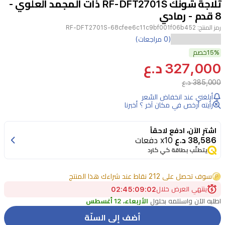
ثلاجة شونك RF-DFT2701S ذات المجمد العلوي -
4
8 قدم - رمادي
رمز المنتج:
RF-DFT2701S-68cfee6c11c9bf001f06b452
توفر
(0 مراجعات)
15%
ثلاجة
خصم
327,000 د.ع
شونك
RF-
385,000 د.ع
DFT2701S
أبلغني عند انخفاض السّعر
ذات
رأيته أرخص في مكان آخر ؟ أخبرنا
المجمد
اشترِ الآن، ادفع لاحقاً
العلوي
38,586 د.ع
x10 دفعات
حلاً
يتطلّب بطاقة كي كارد
موثوقاً
سوف تحصل على 212 نقاط عند شراءك هذا المنتج
للتبريد
ينتهي العرض خلال
02
:
09
:
45
:
01
بسعة
اطلبه الآن واستلمه بحلول
الأربعاء، 12 أغسطس
220
لتر،
أضف إلى السلّة