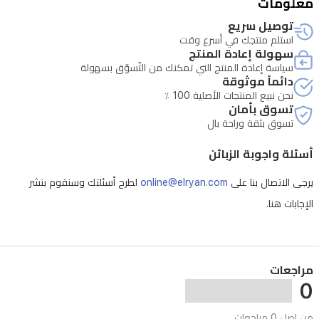
معلومات
* تتطلب الصيانة التحقق من الرقم التسلسلي للجهاز
تبريد
توصيل سريع
استلم منتجك في أسرع وقت
مباشر
سهولة إعادة المنتج
(Defrost)
سياسة إعادة المنتج التي تمكنك من التّسوّق بسهولة
للحفاظ
دائماً موثوقة
نحن نبيع المنتجات الأصلية 100 ٪
على
تسوق بأمان
طعامك
تسوق بثقة وراحة بال
طازجاً
أسئلة واجوبة الزبائن
لفترة
يرجى الاتصال بنا على
online@elryan.com
لطرح أسئلتك وسنقوم بنشر
أطول.
الإجابات هنا.
مراجعات
0
من اصل 0 مراجعات