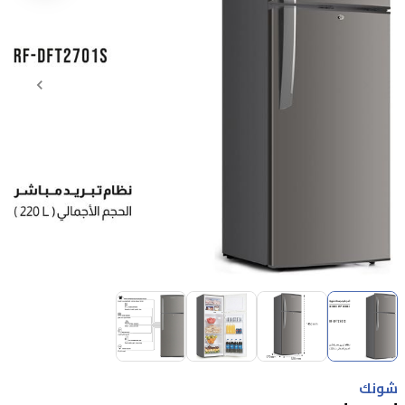
Item
1
of
4
Item
1
شونك
of