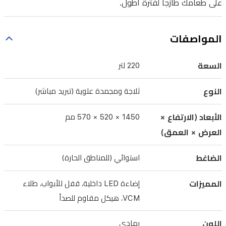
على طعامك طازجاً لفترة أطول.
الضاغط
الاستوائي
المواصفات
والمكثف
الخارجي
السعة
220 لتر
الذي
يضمن
النوع
ثلاجة ومجمدة علوية (تبريد مباشر)
أداءً
فائقاً.
الأبعاد (الارتفاع ×
1450 × 520 × 570 مم
تتميز
العرض × العمق)
بهيكل
الضاغط
استوائي (للمناطق الحارة)
معدني
قوي
المميزات
إضاءة LED داخلية، قفل للأبواب، طلاء
مقاوم
VCM، هيكل مقاوم للصدأ
للصدأ
ومطلي
اللون
رمادي