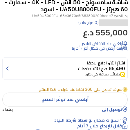
شاشة سامسونج - 50 انش - 4K - LED - سمارت -
4
60 هيرتز - UA50U8000FU - اسود
رمز المنتج:
UA50U8000FU-68e3670c5f683800200bcee7
استمتع
(0 مراجعات)
555,000 د.ع
بوضوح
مذهل
أبلغني عند انخفاض السّعر
وتفاصيل
رأيته أرخص في مكان آخر ؟ أخبرنا
دقيقة
اشترِ الآن، ادفع لاحقاً
مع
65,490 د.ع
x10 دفعات
شاشة
يتطلّب بطاقة كي كارد
سامسونج
سوف تحصل على 360 نقاط عند شراءك هذا المنتج
الذكية
أبلغني عند توفّر المنتج
مقاس
50
توصيل إلى
بغداد
انش
1 سنوات ضمان بواسطة شركة البياد
بدقة
قابل للإرجاع خلال 7 أيام