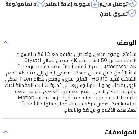
4K.
توصيل سريع
سهولة إعادة المنتج
دائماً موثوقة
بفضل
تسوق بأمان
معالج
Crystal
Processor
4K،
الوصف
تقدم
استمتع بوضوح مذهل وتفاصيل دقيقة مع شاشة سامسونج
الشاشة
الذكية مقاس 50 انش بدقة 4K. بفضل معالج Crystal
ألواناً
Processor 4K، تقدم الشاشة ألواناً نابضة بالحياة ووضوحاً
استثنائياً من خلال تحسين جودة المحتوى ليصل إلى دقة 4K. تدعم
نابضة
الشاشة تقنية HDR10+ لتعزيز التباين، وتعمل بنظام Tizen الذكي
بالحياة
الذي يمنحك وصولاً سهلاً وسريعاً إلى تطبيقات البث المفضلة لديك
وأجهزة المنزل الذكي. يتميز تصميمها العصري بحواف رفيعة
ووضوحاً
وأنيقة لتناسب ديكور منزلك. كما أنها مزودة بتقنية Motion
استثنائياً
Xcelerator لضمان حركة سلسة، مما يجعلها خياراً مثالياً
لمشاهدة الأفلام والرياضة والألعاب.
من
خلال
المواصفات
تحسين