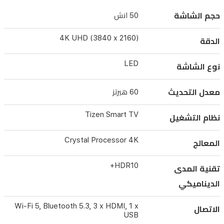
جودة
حجم الشاشة
50 انش
المحتوى
ليصل
4K UHD (3840 x 2160)
الدقة
إلى
دقة
LED
نوع الشاشة
4K.
تدعم
معدل التحديث
60 هيرتز
الشاشة
Tizen Smart TV
تقنية
نظام التشغيل
HDR10+
Crystal Processor 4K
لتعزيز
المعالج
التباين،
HDR10+
تقنية المدى
وتعمل
الديناميكي
بنظام
Tizen
Wi-Fi 5, Bluetooth 5.3, 3 x HDMI, 1 x
الاتصال
الذكي
USB