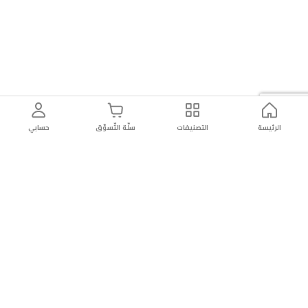
الرئيسة
التصنيفات
سلّة التّسوّق
حسابي
توصيل
سهولة إعادة
تسوق
دائماً
سريع
المنتج
بأمان
موثوقة