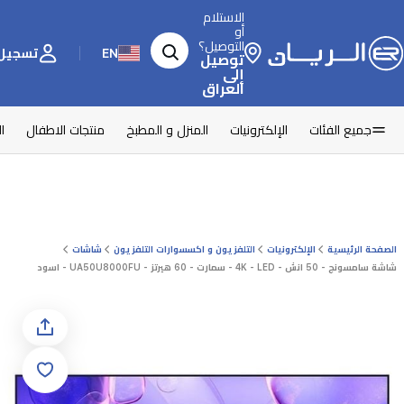
الاستلام
أو
التوصيل؟
EN
تسجيل 
توصيل
إلى
العراق
جميع الفئات
الإلكترونيات
المنزل و المطبخ
منتجات الاطفال
ا
الصفحة الرئيسية
الإلكترونيات
التلفزيون و اكسسوارات التلفزيون
شاشات
شاشة سامسونج - 50 انش - 4K - LED - سمارت - 60 هيرتز - UA50U8000FU - اسود