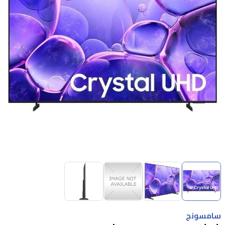
Item
1
of
4
Item
1
سامسونج
of