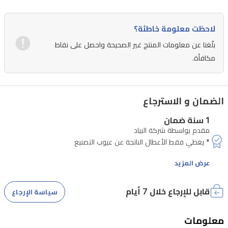
الذي
يمنحك
لاحظت معلومة خاطئة؟
وصولاً
بلّغنا عن معلومات المنتج غير الصحيحة واحصل على نقاط
سهلاً
مكافأة.
وسريعاً
إلى
تطبيقات
الضمان و الاسترجاع
البث
1 سنة ضمان
المفضلة
مقدم بواسطة شركة البياد
لديك
وأجهزة
عرض المزيد
المنزل
الذكي.
قابل للإرجاع خلال 7 أيام
سياسة الإرجاع
يتميز
تصميمها
معلومات