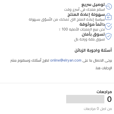
العصري
توصيل سريع
* تتطلب الصيانة التحقق من الرقم التسلسلي للجهاز
بحواف
استلم منتجك في أسرع وقت
سهولة إعادة المنتج
رفيعة
سياسة إعادة المنتج التي تمكنك من التّسوّق بسهولة
دائماً موثوقة
وأنيقة
نحن نبيع المنتجات الأصلية 100 ٪
لتناسب
تسوق بأمان
تسوق بثقة وراحة بال
ديكور
منزلك.
أسئلة واجوبة الزبائن
كما
يرجى الاتصال بنا على
online@elryan.com
لطرح أسئلتك وسنقوم بنشر
أنها
الإجابات هنا.
مزودة
بتقنية
Motion
Xcelerator
مراجعات
لضمان
0
حركة
من اصل 0 مراجعات
سلسة،