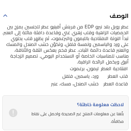
غني
وقاعدة
الوصف
دافئة
عطر رويل بلند نيرو EDP من فرينش أفينيو عطر للجنسين يمزج بين
مائلة
الحمضيات الزاهية وقلب زهري غني وقاعدة دافئة مائلة إلى العنبر.
إلى
تبدأ النوتة الافتتاحية بالليمون والبرغموت، ثم يظهر قلب يحتوي
على ورد والياسمين ولمسة فلفل، وتكوّن خشب الصندل والمسك
العنبر.
والعنبر قاعدة دائمة الثبات. عطر فخم يعكس الثقة والأناقة،
تبدأ
مناسب للمناسبات الخاصة أو الاستخدام اليومي. تصميم الزجاجة
أنيق ويكمل الرائحة الراقية.
النوتة
افتتاحية العطر
ليمون، برغموت
الافتتاحية
قلب العطر
ورد، ياسمين، فلفل
بالليمون
قاعدة العطر
خشب الصندل، مسك، عنبر
والبرغموت،
ثم
لاحظت معلومة خاطئة؟
يظهر
بلّغنا عن معلومات المنتج غير الصحيحة واحصل على نقاط
قلب
مكافأة.
يحتوي