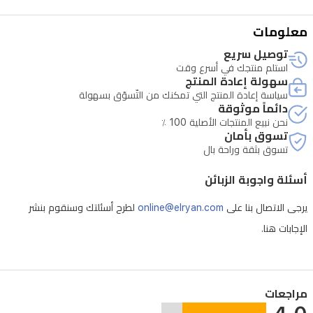
على
ورد
معلومات
والياسمين
توصيل سريع
استلم منتجك في أسرع وقت
ولمسة
سهولة إعادة المنتج
فلفل،
سياسة إعادة المنتج التي تمكنك من التّسوّق بسهولة
دائماً موثوقة
وتكوّن
نحن نبيع المنتجات الأصلية 100 ٪
خشب
تسوق بأمان
تسوق بثقة وراحة بال
الصندل
والمسك
أسئلة واجوبة الزبائن
والعنبر
يرجى الاتصال بنا على
online@elryan.com
لطرح أسئلتك وسنقوم بنشر
قاعدة
الإجابات هنا.
دائمة
الثبات.
عطر
مراجعات
فخم