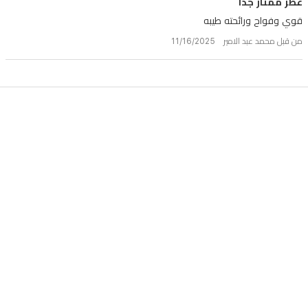
عطر ممتاز جدا
قوي وفواح ورائحته طيبه
من قبل محمد عبد الامير 11/16/2025