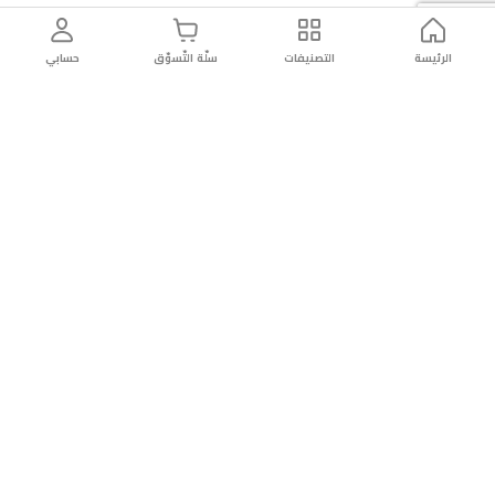
الرئيسة
التصنيفات
سلّة التّسوّق
حسابي
توصيل
سهولة إعادة
تسوق
دائماً
سريع
المنتج
بأمان
موثوقة
عن الريان
عن الريان