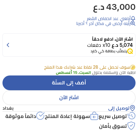
43,000 د.ع
رويل
بلند
أبلغني عند انخفاض السّعر
نيرو
رأيته أرخص في مكان آخر ؟ أخبرنا
EDP
من
اشترِ الآن، ادفع لاحقاً
5,074 د.ع
x10 دفعات
فرينش
يتطلّب بطاقة كي كارد
أفينيو
عطر
سوف تحصل على 28 نقاط عند شراءك هذا المنتج
اطلبه الآن واستلمه بحلول
السبت، 15 أغسطس
للجنسين
أضف إلى السلّة
يمزج
بين
اشتر الآن
الحمضيات
توصيل إلى
بغداد
الزاهية
توصيل سريع
سهولة إعادة المنتج
دائماً موثوقة
وقلب
تسوق بأمان
زهري