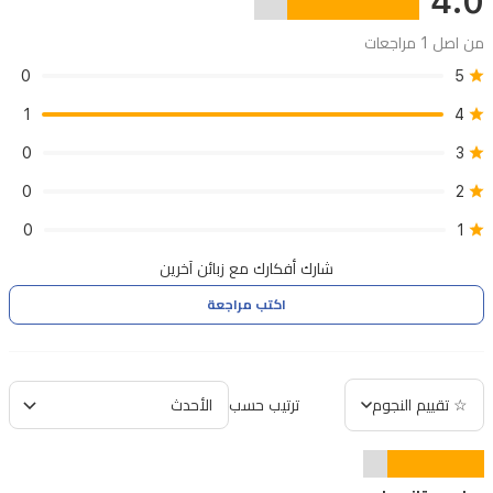
4.0
يعكس
من اصل 1 مراجعات
الثقة
0
5
والأناقة،
مناسب
1
4
للمناسبات
0
3
الخاصة
0
2
أو
0
1
الاستخدام
شارك أفكارك مع زبائن آخرين
اليومي.
اكتب مراجعة
تصميم
الزجاجة
أنيق
☆ تقييم النجوم
ترتيب حسب
ويكمل
الرائحة
الراقية.