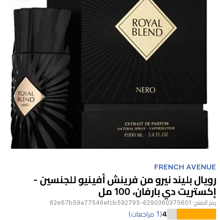
Item
1
FRENCH AVENUE
of
رويال بليند نيرو من فرينش أفينيو للجنسين -
1
إكستريت دي بارفان، 100 مل
رمز المنتج:
6290360375601-62e67b59a77546efcb592795
عطر
4
(1 مراجعات)