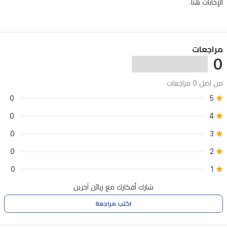
الإجابات هنا.
الأمبريت
وخشب
العنبر،
مراجعات
موفرة
0
عمقًا
دافئًا
من اصل 0 مراجعات
وريفًا.
0
5
الزجاجة
0
4
ذات
0
3
تدرج
0
2
أزرق
0
1
تعكس
شارك أفكارك مع زبائن آخرين
أجواء
المحيط
اكتب مراجعة
والريف.