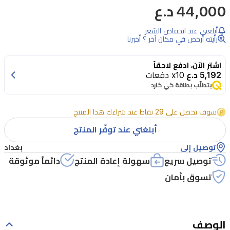
44,000 د.ع
ريير
ريف
أبلغني عند انخفاض السّعر
من
رأيته أرخص في مكان آخر ؟ أخبرنا
أفنان
اشترِ الآن، ادفع لاحقاً
للجنسين
5,192 د.ع
x10 دفعات
اكستريت
يتطلّب بطاقة كي كارد
دي
سوف تحصل على 29 نقاط عند شراءك هذا المنتج
بارفان
أبلغني عند توفّر المنتج
بسعة
100
توصيل إلى
بغداد
مل.
توصيل سريع
سهولة إعادة المنتج
دائماً موثوقة
يفتتح
تسوق بأمان
بنوتات
عليا
من
الوصف