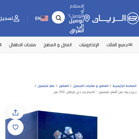
الاستلام
أو
التوصيل؟
EN
تسجيل 
توصيل
إلى
العراق
جميع الفئات
الإلكترونيات
المنزل و المطبخ
منتجات الاطفال
ا
الصفحة الرئيسية
العطور و منتجات التجميل
العطور
عطر للجنسين
ريير ريف من أفنان للجنسين - اكستريت دي بارفان, 100 مل