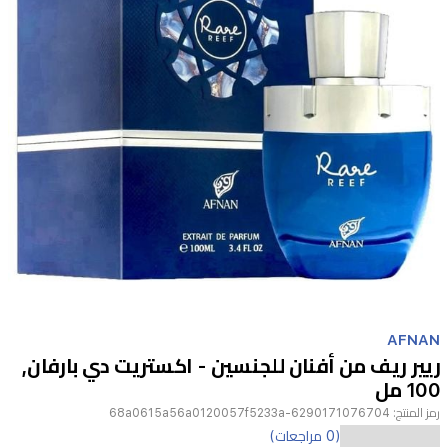
Item
1
AFNAN
of
ريير ريف من أفنان للجنسين - اكستريت دي بارفان,
1
100 مل
رمز المنتج:
6290171076704-68a0615a56a0120057f5233a
عطر
(0 مراجعات)