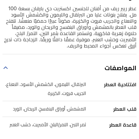
البرتقال
عطر ريير ريف من أفنان للجنسين اكستريت دي بارفان بسعة 100
والليمون
مل. يفتتح بنوتات عليا من البرتقال والليمون والكشمش الأسود
والكشمش
والنعناع والجريب فروت والكزبرة، مكوناً عبيرًا حمضيًا منعشًا. تتفتح
قلب العطر بالمشمش وأوراق البنفسج والريحان والورد، مضيفاً
الأسود
حلاوة زهرية فاكهية. وتستمر القاعدة بثمر التين، التمر/ البلح،
والنعناع
الأمبريت وخشب العنبر، موفرة عمقًا دافئًا وريفًا. الزجاجة ذات تدرج
أزرق تعكس أجواء المحيط والريف.
والجريب
فروت
المواصفات
والكزبرة،
مكوناً
افتتاحية العطر
البرتقال، الليمون، الكشمش الأسود، النعناع،
عبيرًا
الجريب فروت، الكزبرة
حمضيًا
منعشًا.
قلب العطر
المشمش، أوراق البنفسج، الريحان، الورد
تتفتح
قلب
قاعدة العطر
ثمر التين، التمر/البلح، الأمبريت، خشب العنبر
العطر