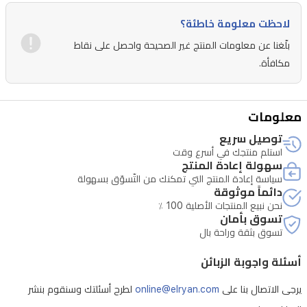
بالمشمش
لاحظت معلومة خاطئة؟
وأوراق
بلّغنا عن معلومات المنتج غير الصحيحة واحصل على نقاط
البنفسج
مكافأة.
والريحان
والورد،
مضيفاً
معلومات
حلاوة
توصيل سريع
زهرية
استلم منتجك في أسرع وقت
سهولة إعادة المنتج
فاكهية.
سياسة إعادة المنتج التي تمكنك من التّسوّق بسهولة
وتستمر
دائماً موثوقة
نحن نبيع المنتجات الأصلية 100 ٪
القاعدة
تسوق بأمان
بثمر
تسوق بثقة وراحة بال
التين،
أسئلة واجوبة الزبائن
التمر/
يرجى الاتصال بنا على
online@elryan.com
لطرح أسئلتك وسنقوم بنشر
البلح،