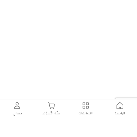
الرئيسة
التصنيفات
سلّة التّسوّق
حسابي