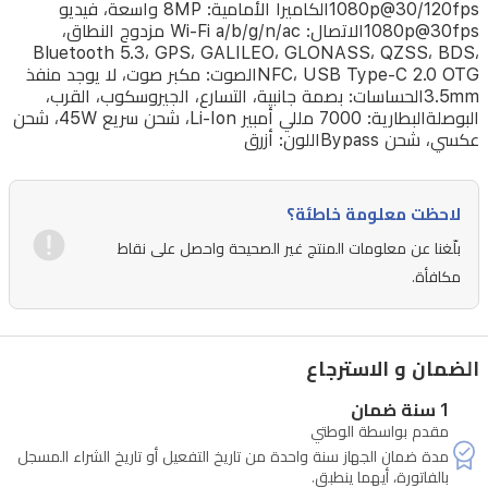
1080p@30/120fpsالكاميرا الأمامية: 8MP واسعة، فيديو
المهام
1080p@30fpsالاتصال: Wi-Fi a/b/g/n/ac مزدوج النطاق،
Bluetooth 5.3، GPS، GALILEO، GLONASS، QZSS، BDS،
والألعاب.
NFC، USB Type-C 2.0 OTGالصوت: مكبر صوت، لا يوجد منفذ
الكاميرا
3.5mmالحساسات: بصمة جانبية، التسارع، الجيروسكوب، القرب،
البوصلةالبطارية: 7000 مللي أمبير Li-Ion، شحن سريع 45W، شحن
الرئيسية
عكسي، شحن Bypassاللون: أزرق
بدقة
50MP
والكاميرا
لاحظت معلومة خاطئة؟
الأمامية
بلّغنا عن معلومات المنتج غير الصحيحة واحصل على نقاط
8MP
مكافأة.
تلتقط
صورًا
ومقاطع
الضمان و الاسترجاع
فيديو
1 سنة ضمان
واضحة
مقدم بواسطة الوطتي
ومفصلة.
مدة ضمان الجهاز سنة واحدة من تاريخ التفعيل أو تاريخ الشراء المسجل
البطارية