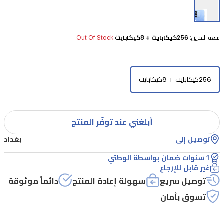
بين
الأداء
سعة التخزين:
256كيكابايت + 8كيكابايت
Out Of Stock
العالي
وتجربة
شاشة
256كيكابايت + 8كيكابايت
سلسة.
يتميز
بشاشة
أبلغني عند توفّر المنتج
IPS
LCD
توصيل إلى
بغداد
مقاس
1 سنوات ضمان بواسطة الوطتي
6.8
غير قابل للإرجاع
بوصة
توصيل سريع
سهولة إعادة المنتج
دائماً موثوقة
مع
تسوق بأمان
معدل
تحديث