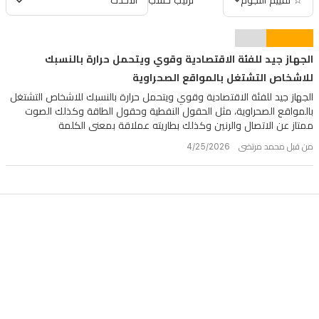
☆ تقييم النجوم
ترتيب حسب
×
77.9
×
8.4
الجهاز جيد للفئة الاقتصادية وقوي ويتحمل حرارة بالنسبك
مم،
للاشخاص التشتغل بالمواقع الصحراوية
215
الجهاز جيد للفئة الاقتصادية وقوي ويتحمل حرارة بالنسبك للاشخاص التشتغل
غرامالشريحة:
بالمواقع الصحراوية، مثل الحقول النفطية وحقول الطاقة وكذلك الصوت
شريحتي
ممتاز عن الاتصال والرنين وكذلك بطاريته عملاقة بمعنى الكلمة
Nano-
من قبل محمد مرتضى 4/25/2026
SIMالمتانة:
مقاوم
للماء
والغبار
IP68/IP69K،
متوافق
مع
معيار