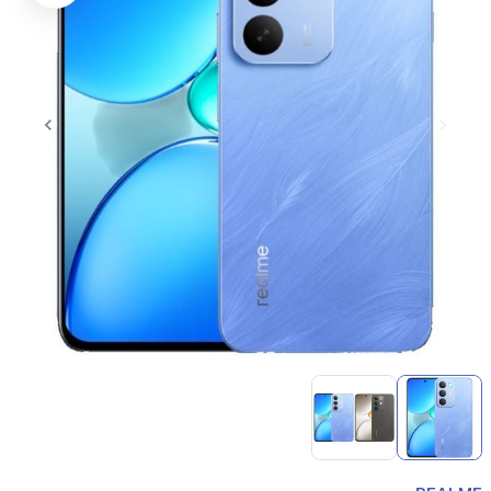
Item
1
of
2
Item
1