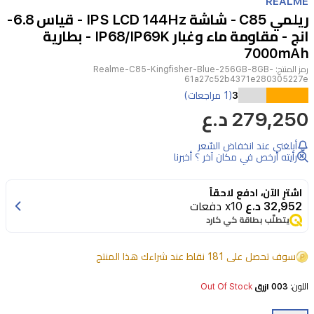
REALME
of
ريلمي C85 - شاشة IPS LCD 144Hz - قياس 6.8-
2
انج - مقاومة ماء وغبار IP68/IP69K - بطارية
7000mAh
رمز المنتج:
Realme-C85-Kingfisher-Blue-256GB-8GB-
61a27c52b4371e280305227e
هاتف
3
(1 مراجعات)
Realme
279,250 د.ع
C85
باللون
أبلغني عند انخفاض السّعر
رأيته أرخص في مكان آخر ؟ أخبرنا
الأزرق
الملكفشر
اشترِ الآن، ادفع لاحقاً
هو
32,952 د.ع
x10 دفعات
يتطلّب بطاقة كي كارد
جهاز
متين
سوف تحصل على 181 نقاط عند شراءك هذا المنتج
وأنيق
اللون:
003 ازرق
Out Of Stock
،
ويجمع