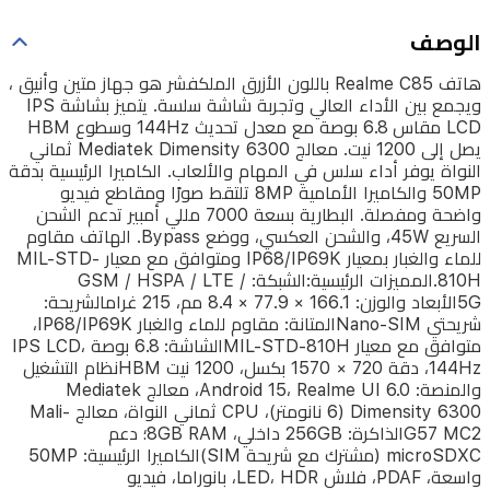
144Hz
الوصف
وسطوع
HBM
هاتف Realme C85 باللون الأزرق الملكفشر هو جهاز متين وأنيق ،
يصل
ويجمع بين الأداء العالي وتجربة شاشة سلسة. يتميز بشاشة IPS
LCD مقاس 6.8 بوصة مع معدل تحديث 144Hz وسطوع HBM
إلى
يصل إلى 1200 نيت. معالج Mediatek Dimensity 6300 ثماني
1200
النواة يوفر أداء سلس في المهام والألعاب. الكاميرا الرئيسية بدقة
نيت.
50MP والكاميرا الأمامية 8MP تلتقط صورًا ومقاطع فيديو
واضحة ومفصلة. البطارية بسعة 7000 مللي أمبير تدعم الشحن
معالج
السريع 45W، والشحن العكسي، ووضع Bypass. الهاتف مقاوم
Mediatek
للماء والغبار بمعيار IP68/IP69K ومتوافق مع معيار MIL-STD-
Dimensity
810H.المميزات الرئيسية:الشبكة: GSM / HSPA / LTE /
6300
5Gالأبعاد والوزن: 166.1 × 77.9 × 8.4 مم، 215 غرامالشريحة:
ثماني
شريحتي Nano-SIMالمتانة: مقاوم للماء والغبار IP68/IP69K،
متوافق مع معيار MIL-STD-810Hالشاشة: 6.8 بوصة IPS LCD،
النواة
144Hz، دقة 720 × 1570 بكسل، 1200 نيت HBMنظام التشغيل
يوفر
والمنصة: Android 15، Realme UI 6.0، معالج Mediatek
Dimensity 6300 (6 نانومتر)، CPU ثماني النواة، معالج Mali-
أداء
G57 MC2الذاكرة: 256GB داخلي، 8GB RAM؛ دعم
سلس
microSDXC (مشترك مع شريحة SIM)الكاميرا الرئيسية: 50MP
واسعة، PDAF، فلاش LED، HDR، بانوراما، فيديو
في