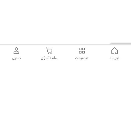
Android
15،
Realme
UI
6.0،
معالج
Mediatek
Dimensity
6300
الرئيسة
التصنيفات
سلّة التّسوّق
حسابي
(6
نانومتر)،
CPU
ثماني
النواة،
معالج
Mali-
توصيل
سهولة إعادة
تسوق
دائماً
G57
سريع
المنتج
بأمان
موثوقة
MC2الذاكرة:
256GB