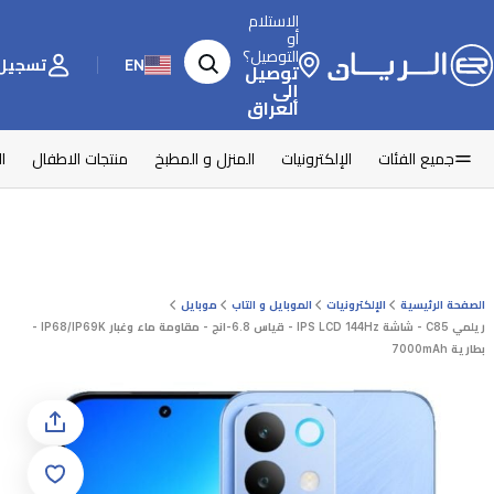
الاستلام
أو
التوصيل؟
EN
تسجيل 
توصيل
إلى
العراق
جميع الفئات
الإلكترونيات
المنزل و المطبخ
منتجات الاطفال
ا
الصفحة الرئيسية
الإلكترونيات
الموبايل و التاب
موبايل
ريلمي C85 - شاشة IPS LCD 144Hz - قياس 6.8-انج - مقاومة ماء وغبار IP68/IP69K -
بطارية 7000mAh