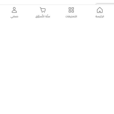
الرئيسة
التصنيفات
سلّة التّسوّق
حسابي
توصيل
سهولة إعادة
تسوق
دائماً
سريع
المنتج
بأمان
موثوقة
عن الريان
عن الريان