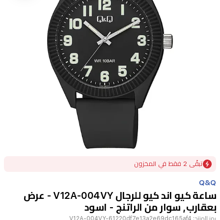
Item
تبقًى 2 فقط في المخزون
1
of
Q&Q
1
ساعة كيو اند كيو للرجال V12A-004VY - عرض
بعقارب, سوار من الراتنج - اسود
رمز المنتج:
V12A-004VY-61220df7e13a2e69dc165af4