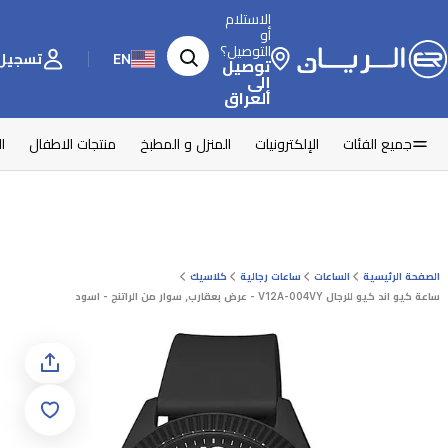
الاستلام
أو
التوصيل؟
EN
تسجيل 
توصيل
إلى
العراق
جميع الفئات
الإلكترونيات
المنزل و المطبخ
منتجات الاطفال
ا
الصفحة الرئيسية
الساعات
ساعات رجالية
كلاسيك
ساعة كيو اند كيو للرجال V12A-004VY - عرض بعقارب, سوار من الراتنج - اسود