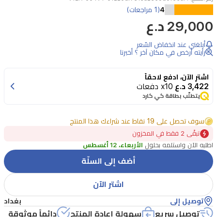
4
(1 مراجعات)
ساعة
29,000 د.ع
رجالية
أبلغني عند انخفاض السّعر
رياضية
رأيته أرخص في مكان آخر ؟ أخبرنا
بقطر
41 مم
اشترِ الآن، ادفع لاحقاً
3,422 د.ع
x10 دفعات
وسماكة
يتطلّب بطاقة كي كارد
10.7 مم،
علبة
سوف تحصل على 19 نقاط عند شراءك هذا المنتج
وسوار
تبقًى 2 فقط في المخزون
اطلبه الآن واستلمه بحلول
الأربعاء، 12 أغسطس
من
أضف إلى السلّة
الريزن
باللون
اشتر الآن
الأسود،
توصيل إلى
بغداد
ميناء
توصيل سريع
سهولة إعادة المنتج
دائماً موثوقة