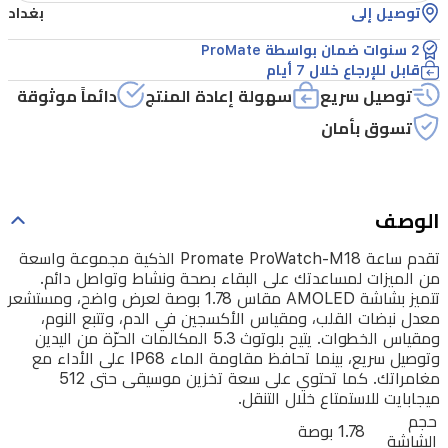
بصحة
توصيل إلى
بغداد
ونشاط
2 سنوات ضمان بواسطة ProMate
وتواصل
قابل للإرجاع خلال 7 أيام
دائم.
توصيل سريع
سهولة إعادة المنتج
دائماً موثوقة
تتميز
تسوق بأمان
بشاشة
AMOLED
مقاس
الوصف
1.78
بوصة
تقدم ساعة Promate ProWatch-M18 الذكية مجموعة واسعة
من الميزات لمساعدتك على البقاء بصحة ونشاط وتواصل دائم.
لعرض
تتميز بشاشة AMOLED مقاس 1.78 بوصة لعرض واضح، ومستشعر
واضح،
معدل نبضات القلب، ومقياس الأكسجين في الدم، وتتبع النوم،
ومقياس الخطوات. يتيح بلوتوث 5.3 المكالمات الحرّة من اليدين
ومستشعر
وتوصيل سريع، بينما تحافظ مقاومة الماء IP68 على الأداء مع
معدل
مغامراتك. كما تحتوي على سعة تخزين موسيقى حتى 512
ميجابايت للاستمتاع خلال التنقل.
نبضات
حجم
1.78 بوصة
القلب،
الشاشة