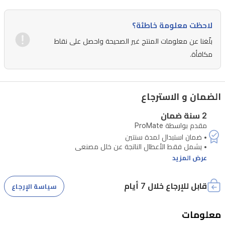
وتوصيل
سريع،
لاحظت معلومة خاطئة؟
بينما
بلّغنا عن معلومات المنتج غير الصحيحة واحصل على نقاط
تحافظ
مكافأة.
مقاومة
الماء
IP68
الضمان و الاسترجاع
على
2 سنة ضمان
الأداء
مقدم بواسطة ProMate
مع
مغامراتك.
عرض المزيد
كما
تحتوي
قابل للإرجاع خلال 7 أيام
سياسة الإرجاع
على
سعة
معلومات
تخزين