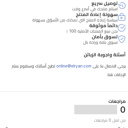
توصيل سريع
• تتطلب الصيانة التحقق من الرقم التسلسلي للجهاز
موسيقى
استلم منتجك في أسرع وقت
سهولة إعادة المنتج
حتى
سياسة إعادة المنتج التي تمكنك من التّسوّق بسهولة
512
دائماً موثوقة
ميجابايت
نحن نبيع المنتجات الأصلية 100 ٪
تسوق بأمان
للاستمتاع
تسوق بثقة وراحة بال
خلال
أسئلة واجوبة الزبائن
التنقل.
يرجى الاتصال بنا على
online@elryan.com
لطرح أسئلتك وسنقوم بنشر
الإجابات هنا.
مراجعات
0
من اصل 0 مراجعات