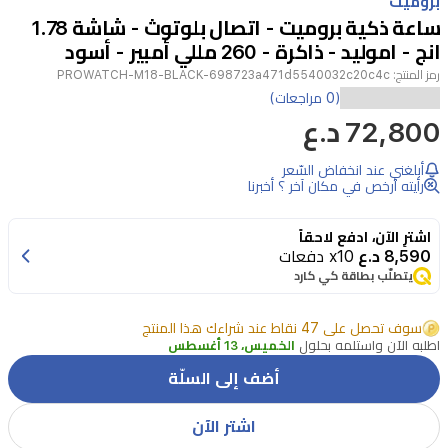
بروميت
of
ساعة ذكية بروميت - اتصال بلوتوث - شاشة 1.78
4
انج - اموليد - ذاكرة - 260 مللي أمبير - أسود
رمز المنتج:
PROWATCH-M18-BLACK-698723a471d5540032c20c4c
تقدم
(0 مراجعات)
72,800 د.ع
ساعة
Promate
ProWatch-
أبلغني عند انخفاض السّعر
رأيته أرخص في مكان آخر ؟ أخبرنا
M18
الذكية
اشترِ الآن، ادفع لاحقاً
مجموعة
8,590 د.ع
x10 دفعات
واسعة
يتطلّب بطاقة كي كارد
من
سوف تحصل على 47 نقاط عند شراءك هذا المنتج
الميزات
اطلبه الآن واستلمه بحلول
الخميس، 13 أغسطس
لمساعدتك
أضف إلى السلّة
على
البقاء
اشتر الآن