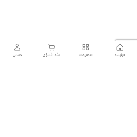
الرئيسة
التصنيفات
سلّة التّسوّق
حسابي
توصيل
سهولة إعادة
تسوق
دائماً
سريع
المنتج
بأمان
موثوقة