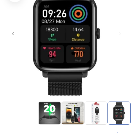
Item
1
of
4
Item
1