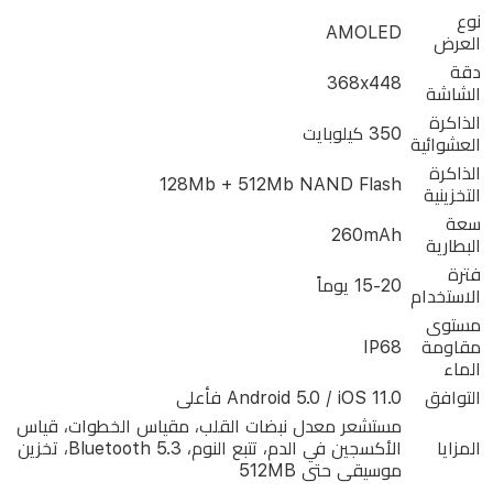
ومقياس
نوع
AMOLED
العرض
الأكسجين
دقة
في
368x448
الشاشة
الدم،
الذاكرة
350 كيلوبايت
العشوائية
وتتبع
الذاكرة
النوم،
128Mb + 512Mb NAND Flash
التخزينية
ومقياس
سعة
260mAh
البطارية
الخطوات.
فترة
يتيح
15-20 يوماً
الاستخدام
بلوتوث
مستوى
5.3
مقاومة
IP68
المكالمات
الماء
التوافق
Android 5.0 / iOS 11.0 فأعلى
الحرّة
مستشعر معدل نبضات القلب، مقياس الخطوات، قياس
من
المزايا
الأكسجين في الدم، تتبع النوم، Bluetooth 5.3، تخزين
اليدين
موسيقى حتى 512MB