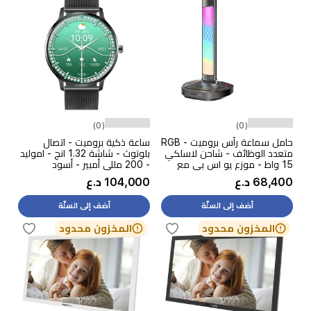
(0)
(0)
حامل سماعة رأس بروميت - RGB
ساعة ذكية بروميت - اتصال
متعدد الوظائف - شاحن لاسلكي
بلوتوث - شاشة 1.32 انج - اموليد
15 واط - موزع يو اس بي مع
- 200 مللي أمبير - أسود
إضاءة مكتبية
68,400 د.ع
104,000 د.ع
أضف إلى السلّة
أضف إلى السلّة
المخزون محدود
المخزون محدود