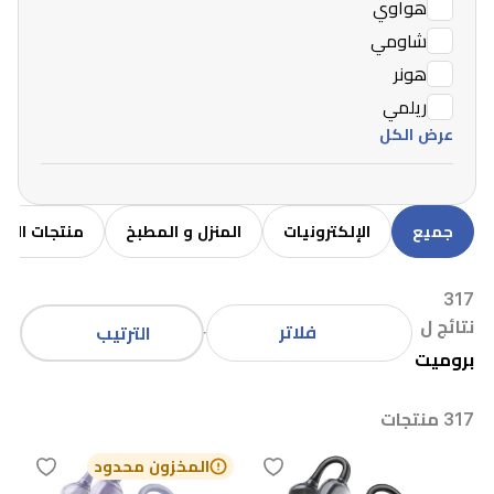
هواوي
شاومي
هونر
ريلمي
عرض الكل
جميع
الإلكترونيات
المنزل و المطبخ
منتجات الاط
317
نتائج ل
فلاتر
الترتيب
بروميت
317 منتجات
المخزون محدود