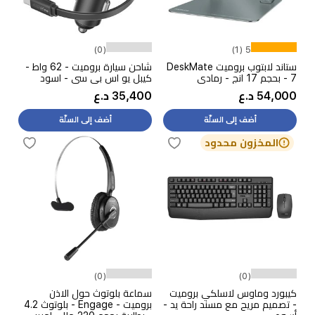
(0)
5 (1)
ستاند لابتوب بروميت DeskMate
شاحن سيارة بروميت - 62 واط -
7 - بحجم 17 انج - رمادي
كيبل يو اس بي سي - اسود
54,000 د.ع
35,400 د.ع
أضف إلى السلّة
أضف إلى السلّة
المخزون محدود
(0)
(0)
كيبورد وماوس لاسلكي بروميت
سماعة بلوتوث حول الاذن
- تصميم مريح مع مسند راحة يد -
بروميت - Engage - بلوتوث 4.2