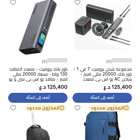
(0)
(0)
مجموعة شحن بروميت 7 في 1 -
باور بانك بروميت - متعدد المنافذ
باور بانك 20000 مللي امبير -
130 واط - بسعة 20000 مللي
شاحن AC يو اس بي متعدد
امبير - منافذ يو اس بي سي و يو
الوظائف - اسود
اس بي اي - شاشة TFT LCD -
125,400 د.ع
125,400 د.ع
اسود
أضف إلى السلّة
أضف إلى السلّة
المخزون محدود
المخزون محدود