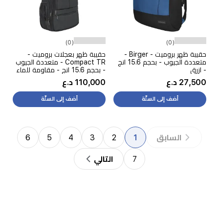
(0)
(0)
حقيبة ظهر بروميت - Birger -
حقيبة ظهر بعجلات بروميت -
متعددة الجيوب - بحجم 15.6 انج
Compact TR - متعددة الجيوب
- ازرق
- بحجم 15.6 انج - مقاومة للماء
- اسود
27,500 د.ع
110,000 د.ع
أضف إلى السلّة
أضف إلى السلّة
6
5
4
3
2
1
السابق
7
التالي