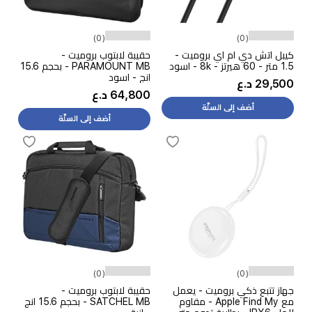
(0)
(0)
كيبل اتش دي ام اي بروميت -
حقيبة لابتوب بروميت -
1.5 متر - 60 هيرتز - 8k - اسود
PARAMOUNT MB - بحجم 15.6
انج - اسود
29,500 د.ع
64,800 د.ع
أضف إلى السلّة
أضف إلى السلّة
(0)
(0)
جهاز تتبع ذكي بروميت - يعمل
حقيبة لابتوب بروميت -
مع Apple Find My - مقاوم
SATCHEL MB - بحجم 15.6 انج