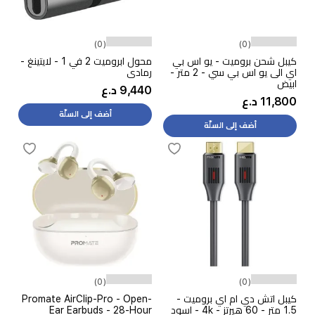
(0)
(0)
كيبل شحن بروميت - يو اس بي
محول ابروميت 2 في 1 - لايتينغ -
اي الى يو اس بي سي - 2 متر -
رمادي
ابيض
9,440 د.ع
11,800 د.ع
أضف إلى السلّة
أضف إلى السلّة
(0)
(0)
كيبل اتش دي ام اي بروميت -
Promate AirClip-Pro - Open-
1.5 متر - 60 هيرتز - 4k - اسود
Ear Earbuds - 28-Hour