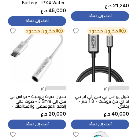
Battery - IPX4 Water-
21,240 د.ع
Resistant - Bluetooth 6 -
45,000 د.ع
Gold
أضف إلى السلّة
أضف إلى السلّة
المخزون محدود
المخزون محدود
(0)
(0)
كيبل يو اس بي سي إلى اج دي
محول صوت بروميت - يو اس بي
ام اي من بروميت - 1.8 متر -
سي إلى 3.5mm - صوت عالي
رمادي
الدقة للموسيقى والمكالمات -
أبيض
40,000 د.ع
20,000 د.ع
أضف إلى السلّة
أضف إلى السلّة