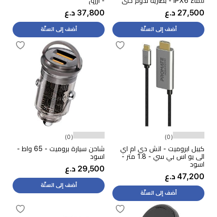
للماء IPX6 - بطارية تدوم حتى
- ازرق
سنة - ابيض
27,500 د.ع
37,800 د.ع
أضف إلى السلّة
أضف إلى السلّة
(0)
(0)
كيبل ابروميت - اتش دي ام اي
شاحن سيارة بروميت - 65 واط -
الى يو اس بي سي - 1.8 متر -
اسود
اسود
29,500 د.ع
47,200 د.ع
أضف إلى السلّة
أضف إلى السلّة