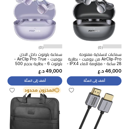
(0)
(0)
سماعات لاسلكية مفتوحة
سماعة بلوتوث داخل الاذن
AirClip-Pro من بروميت - بطارية
بروميت - AirClip Pro True -
28 ساعة - مقاومة للماء IPX4 -
بلوتوث 6 - بطارية بحجم 500
بلوتوث 6.0 - أسود
مللي امبير - بنفسجي
46,000 د.ع
49,000 د.ع
أضف إلى السلّة
أضف إلى السلّة
المخزون محدود