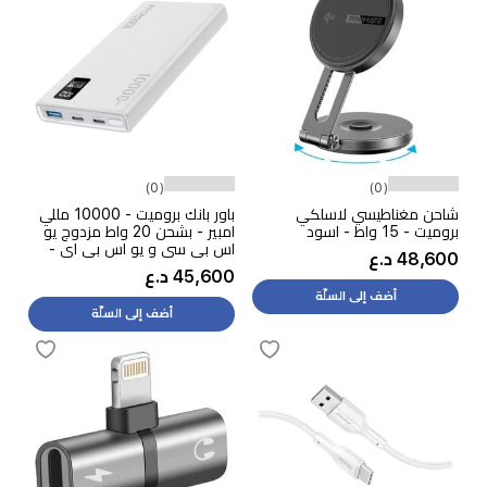
(0)
(0)
شاحن مغناطيسي لاسلكي
باور بانك بروميت - 10000 مللي
بروميت - 15 واط - اسود
امبير - بشحن 20 واط مزدوج يو
اس بي سي و يو اس بي اي -
48,600 د.ع
شاشة LCD - ابيض
45,600 د.ع
أضف إلى السلّة
أضف إلى السلّة