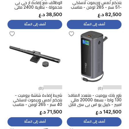
بتحكم لمس وريموت لاسلكي
الوظائف مع إضاءة ار جي بي
-51 سم - 285 لومن - مناسب
محمولة - بطارية 2400 مللي
لشاشات 21-49 انج
امبير- 5 واط - ابيض
82,500 د.ع
38,500 د.ع
أضف إلى السلّة
أضف إلى السلّة
(0)
(0)
باور بانك بروميت - متعدد المنافذ
شريط إضاءة شاشة بروميت -
130 واط - بسعة 20000 مللي
بتحكم لمس وريموت لاسلكي
امبير - كيبل يو اس بي سي قابل
40 سم - 265 لومن - مناسب
للسحب - شاشة TFT LCD
لشاشات 13- 34 انج
142,500 د.ع
71,500 د.ع
أضف إلى السلّة
أضف إلى السلّة