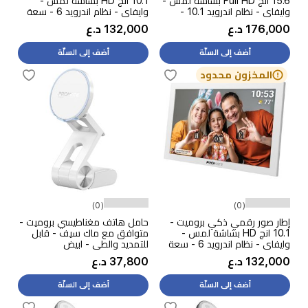
15.6 انج Full HD بشاشة لمس -
10.1 انج HD بشاشة لمس -
وايفاي - نظام اندرويد 10.1 -
وايفاي - نظام اندرويد 6 - سعة
سعة 32 جيجابايت - وردي
16 جيجابايت - وردي
176,000 د.ع
132,000 د.ع
أضف إلى السلّة
أضف إلى السلّة
المخزون محدود
(0)
(0)
إطار صور رقمي ذكي بروميت -
حامل هاتف مغناطيسي بروميت -
10.1 انج HD بشاشة لمس -
متوافق مع ماك سيف - قابل
وايفاي - نظام اندرويد 6 - سعة
للتمديد والطي - ابيض
16 جيجابايت - ابيض
132,000 د.ع
37,800 د.ع
أضف إلى السلّة
أضف إلى السلّة