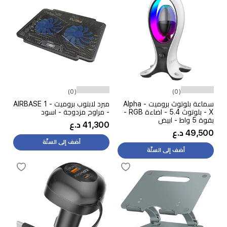
(0)
(0)
سماعة بلوتوث بروميت - Alpha
مبرد لابتوب بروميت - AIRBASE 1
X - بلوتوث 5.4 - اضاءة RGB -
- مراوح مزدوجة - اسود
بقوة 5 واط - ابيض
41,300 د.ع
49,500 د.ع
أضف إلى السلّة
أضف إلى السلّة