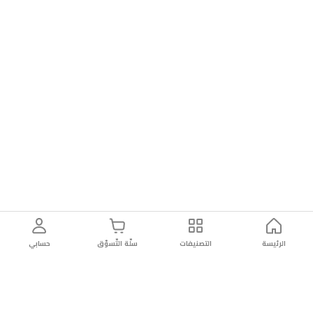
الرئيسة
التصنيفات
سلّة التّسوّق
حسابي