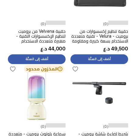
(0)
(0)
حقيبة تنظيم إكسسوارات من
حقيبة Velvena من بروميت
بروميت - Velura - تقنية متعددة
لتنظيم الإكسسوارات التقنية -
الاستخدام بسعة كبيرة ومقاومة
صغيرة متعددة الاستخدام
للماء
ومقاومة للماء - بيجي
49,500 د.ع
44,000 د.ع
أضف إلى السلّة
أضف إلى السلّة
المخزون محدود
(0)
(0)
شريط إضاءة شاشة بروميت -
سماعة بلوتوث بروميت - متعددة