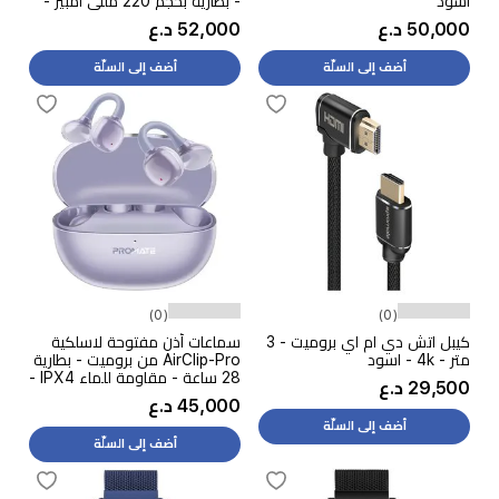
أسود
- بطارية بحجم 220 مللي امبير -
اسود
50,000 د.ع
52,000 د.ع
أضف إلى السلّة
أضف إلى السلّة
(0)
(0)
كيبل اتش دي ام اي بروميت - 3
سماعات أذن مفتوحة لاسلكية
متر - 4k - اسود
AirClip-Pro من بروميت - بطارية
28 ساعة - مقاومة للماء IPX4 -
29,500 د.ع
بلوتوث 6 - بنفسجي
45,000 د.ع
أضف إلى السلّة
أضف إلى السلّة