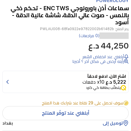
POWEROLOGY
of
سماعات أذن باورولوجي ENC TWS - تحكم ذكي
2
باللمس - صوت عالي الدقة، شاشة عالية الدقة -
أسود
رمز المنتج:
PWLAU008-68fa0922e97822002b61482b
سعة
(0 مراجعات)
44,250 د.ع
البطارية:
٥٠٠
أبلغني عند انخفاض السّعر
مللي
رأيته أرخص في مكان آخر ؟ أخبرنا
أمبير/
اشترِ الآن، ادفع لاحقاً
ساعة
5,222 د.ع
x10 دفعات
(مع
يتطلّب بطاقة كي كارد
علبة
سوف تحصل على 29 نقاط عند شراءك هذا المنتج
الشحن)،
أبلغني عند توفّر المنتج
٤٠
مللي
توصيل إلى
بغداد