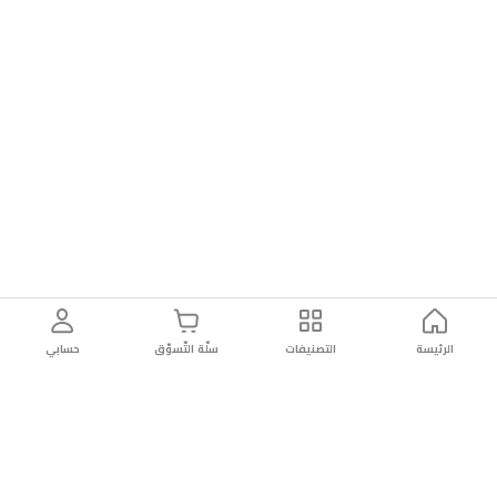
وتعديل
إعدادات
معادل
الصوتتصميم
مريح
بتقنية
توصيل
الهواء
الرئيسة
التصنيفات
سلّة التّسوّق
حسابي