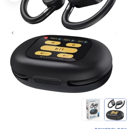
Item
1
of
2
Item
1