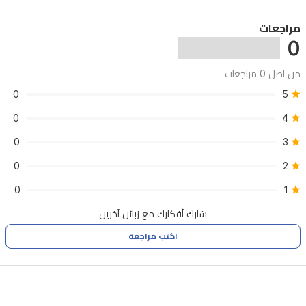
V5.3نطاق
مراجعات
الاتصال
0
اللاسلكي:
من اصل 0 مراجعات
أكثر
0
5
من
0
4
١٠
أمتارالتوافق:
0
3
أندرويد
0
2
٥.٠
0
1
فما
شارك أفكارك مع زبائن آخرين
فوق،
اكتب مراجعة
iOS
٩.٠
فما
فوقالميزات:تحكم