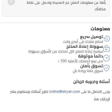
تشغيل
بلّغنا عن معلومات المنتج غير الصحيحة واحصل على نقاط
الموسيقى
مكافأة.
بمستوى
صوت
معلومات
٧٠٪مدة
توصيل سريع
الشحن:
استلم منتجك في أسرع وقت
ساعتانحجم
سهولة إعادة المنتج
سياسة إعادة المنتج التي تمكنك من التّسوّق بسهولة
الشاشة:
دائماً موثوقة
٢.٠١
نحن نبيع المنتجات الأصلية 100 ٪
تسوق بأمان
بوصةدقة
تسوق بثقة وراحة بال
الشاشة:
أسئلة واجوبة الزبائن
٢٤٠
×
يرجى الاتصال بنا على
online@elryan.com
لطرح أسئلتك وسنقوم بنشر
٢٩٦
الإجابات هنا.
TFTإصدار
البلوتوث: