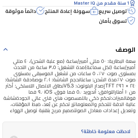
أمبير/
1 سنة مقدم من Master IQ
ساعة
توصيل سريع
سهولة إعادة المنتج
دائماً موثوقة
(لكل
تسوق بأمان
سماعة)مدة
التشغيل:
٣.٥
الوصف
ساعة
سعة البطارية: ٥٠٠ مللي أمبير/ساعة (مع علبة الشحن)، ٤٠ مللي
من
أمبير/ساعة (لكل سماعة)مدة التشغيل: ٣.٥ ساعة من التحدث
بمستوى صوت ٧٠٪، ٥ ساعات من تشغيل الموسيقى بمستوى
التحدث
صوت ٧٠٪مدة الشحن: ساعتانحجم الشاشة: ٢.٠١ بوصةدقة الشاشة:
بمستوى
٢٤٠ × ٢٩٦ TFTإصدار البلوتوث: V5.3نطاق الاتصال اللاسلكي: أكثر
من ١٠ أمتارالتوافق: أندرويد ٥.٠ فما فوق، iOS ٩.٠ فما
صوت
فوقالميزات:تحكم ذكي باللمسصوت هاي فاي عالي الجودةشاشة
٧٠٪،
عالية الدقة للتحكم والمعلوماتزر تحكم عن بُعد، ضبط المؤقتات،
وتعديل إعدادات معادل الصوتتصميم مريح بتقنية توصيل الهواء
٥
ساعات
من
لاحظت معلومة خاطئة؟