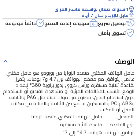
معظم
1 سنوات ضمان بواسطة ماستر العراق
الهواتف
قابل للإرجاع خلال 7 أيام
توصيل سريع
سهولة إعادة المنتج
دائماً موثوقة
بين
4.7
تسوق بأمان
و7
بوصات.
يتميز
الوصف
بقاعدة
حامل الهاتف المكتبي متعدد الزوايا من بورودو هو حامل مكتبي
ثلاثية
عالمي يتوافق مع معظم الهواتف بين 4.7 و7 بوصات. يتميز
مستقرة
بقاعدة ثلاثية مستقرة ورأس كروي يدور بزاوية 360° لإعداد
الوضع الأنسب للمكالمات المرئية أو مشاهدة الفيديو أو الاستخدام
ورأس
بدون استخدام اليدين. مصنوع من مواد متينة مثل PA6 والألياف
كروي
وABS وPC والسيليكون ليجمع بين الأناقة والمتانة في مكاتب
المنزل أو المكتب.
يدور
الموديل
حامل الهاتف المكتبي متعدد الزوايا
بزاوية
نوع القاعدة
قاعدة ثلاثية مستقرة
360°
توافق الهاتف
هواتف 4.7" إلى 7"
لإعداد