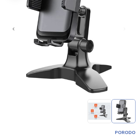
Item
1
of
2
Item
1
PORODO
of