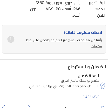
آلية التدوير
رأس كروي يدور بزاوية 360°
الوضع
المواد
PA6، ألياف، ABS، PC، سيليكون
الأنسب
اللون
أسود
للمكالمات
المرئية
لاحظت معلومة خاطئة؟
أو
بلّغنا عن معلومات المنتج غير الصحيحة واحصل على نقاط
مشاهدة
مكافأة.
الفيديو
أو
الاستخدام
الضمان و الاسترجاع
بدون
1 سنة ضمان
استخدام
مقدم بواسطة ماستر العراق
اليدين.
مصنوع
عرض المزيد
من