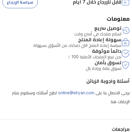
مواد
قابل للإرجاع خلال 7 أيام
سياسة الإرجاع
متينة
مثل
معلومات
PA6
توصيل سريع
أي إصلاحات خارجية أو لدى جهات غير معتمدة تلغي حق الاستبدال.
والألياف
استلم منتجك في أسرع وقت
سهولة إعادة المنتج
وABS
سياسة إعادة المنتج التي تمكنك من التّسوّق بسهولة
وPC
دائماً موثوقة
نحن نبيع المنتجات الأصلية 100 ٪
والسيليكون
تسوق بأمان
ليجمع
تسوق بثقة وراحة بال
بين
أسئلة واجوبة الزبائن
الأناقة
يرجى الاتصال بنا على
online@elryan.com
لطرح أسئلتك وسنقوم بنشر
والمتانة
الإجابات هنا.
في
مكاتب
المنزل
مراجعات
أو