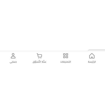
الرئيسة
التصنيفات
سلّة التّسوّق
حسابي
توصيل
سهولة إعادة
تسوق
دائماً