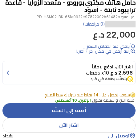
حامل هاتف مكتبي بورودو - متعدد الزوايا - قاعدة
2
ترايبود ثابتة - أسود
رمز المنتج:
PD-HSM02-BK-68fa0922e97822002b61482b
حامل
(0 مراجعات)
22,000 د.ع
الهاتف
المكتبي
أبلغني عند انخفاض السّعر
متعدد
رأيته أرخص في مكان آخر ؟ أخبرنا
الزوايا
اشترِ الآن، ادفع لاحقاً
من
2,596 د.ع
x10 دفعات
بورودو
يتطلّب بطاقة كي كارد
هو
سوف تحصل على 14 نقاط عند شراءك هذا المنتج
حامل
اطلبه الآن واستلمه بحلول
الإثنين، 10 أغسطس
مكتبي
أضف إلى السلّة
عالمي
يتوافق
اشتر الآن
مع
توصيل إلى
بغداد