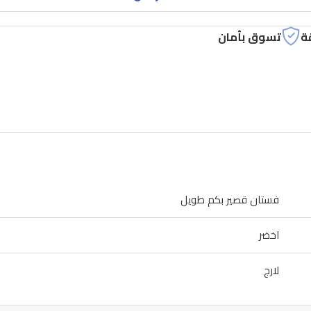
ة
تسوق بأمان
فستان قصير بكم طويل
اخضر
لارج