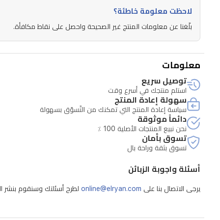
لاحظت معلومة خاطئة؟
بلّغنا عن معلومات المنتج غير الصحيحة واحصل على نقاط مكافأة.
معلومات
توصيل سريع
استلم منتجك في أسرع وقت
سهولة إعادة المنتج
سياسة إعادة المنتج التي تمكنك من التّسوّق بسهولة
دائماً موثوقة
نحن نبيع المنتجات الأصلية 100 ٪
تسوق بأمان
تسوق بثقة وراحة بال
أسئلة واجوبة الزبائن
يرجى الاتصال بنا على
online@elryan.com
لطرح أسئلتك وسنقوم بنشر الإج