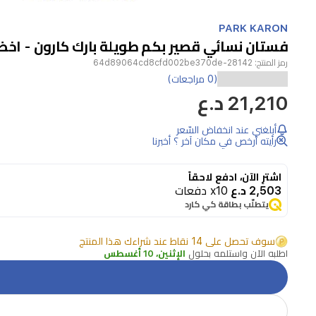
Item
1
PARK KARON
of
فستان نسائي قصير بكم طويلة بارك كارون - اخض
1
رمز المنتج:
28142-64d89064cd8cfd002be370de
(0 مراجعات)
21,210 د.ع
أبلغني عند انخفاض السّعر
رأيته أرخص في مكان آخر ؟ أخبرنا
اشترِ الآن، ادفع لاحقاً
2,503 د.ع
x10 دفعات
يتطلّب بطاقة كي كارد
سوف تحصل على 14 نقاط عند شراءك هذا المنتج
اطلبه الآن واستلمه بحلول
الإثنين، 10 أغسطس