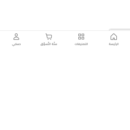
الرئيسة
التصنيفات
سلّة التّسوّق
حسابي
توصيل
سهولة إعادة
تسوق
دائماً
سريع
المنتج
بأمان
موثوقة