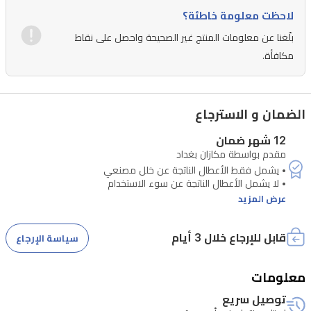
أجهزة
لاحظت معلومة خاطئة؟
أندرويد
بلّغنا عن معلومات المنتج غير الصحيحة واحصل على نقاط
وiOS،
مكافأة.
مما
يضمن
الضمان و الاسترجاع
بقاءك
على
12 شهر ضمان
مقدم بواسطة مكازان بغداد
اتصال
دائم
مع
عرض المزيد
تنبيهات
قابل للإرجاع خلال 3 أيام
سياسة الإرجاع
النشاط
والمتابعة
معلومات
الصحية.
• تتطلب الصيانة التحقق من الرقم التسلسلي للجهاز
توصيل سريع