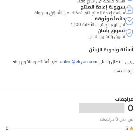
استلم منتجك في أسرع وقت
سهولة إعادة المنتج
سياسة إعادة المنتج التي تمكنك من التّسوّق بسهولة
دائماً موثوقة
نحن نبيع المنتجات الأصلية 100 ٪
تسوق بأمان
تسوق بثقة وراحة بال
أسئلة واجوبة الزبائن
يرجى الاتصال بنا على
online@elryan.com
لطرح أسئلتك وسنقوم بنشر
الإجابات هنا.
مراجعات
0
من اصل 0 مراجعات
0
5