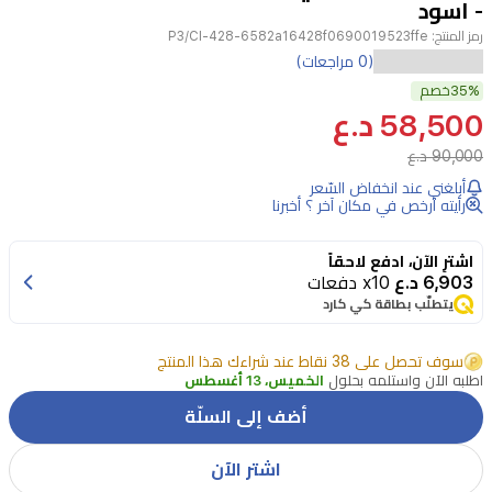
- اسود
رمز المنتج:
P3/CI-428-6582a16428f0690019523ffe
ساعة
(0 مراجعات)
P3
35%
خصم
الذكية
58,500 د.ع
هي
90,000 د.ع
رفيقك
أبلغني عند انخفاض السّعر
رأيته أرخص في مكان آخر ؟ أخبرنا
المثالي
لمتابعة
اشترِ الآن، ادفع لاحقاً
لياقتك
6,903 د.ع
x10 دفعات
يتطلّب بطاقة كي كارد
البدنية
وحياتك
سوف تحصل على 38 نقاط عند شراءك هذا المنتج
اليومية
اطلبه الآن واستلمه بحلول
الخميس، 13 أغسطس
بتصميم
أضف إلى السلّة
أنيق
اشتر الآن
وعملي.