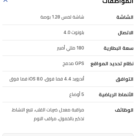
المواصفات
أوضاع
رياضية
الشاشة
شاشة لمس 1.28 بوصة
مخصصة،
يمكنك
الاتصال
بلوتوث 4.0
مراقبة
سعة البطارية
180 مللي أمبير
تمارينك
ومعدل
نظام تحديد المواقع
GPS مدمج
ضربات
القلب
التوافق
أندرويد 4.4 فما فوق، iOS 8.0 فما فوق
ونمط
الأنماط الرياضية
5 أوضاع
نومك
بسهولة.
الوظائف
مراقبة معدل ضربات القلب، تتبع النشاط،
الساعة
تذكير بالخمول، مراقب النوم
متوافقة
مع