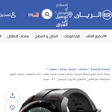
الاستلام
أو
التوصيل؟
EN
تسجيل 
توصيل
إلى
العراق
جميع الفئات
الإلكترونيات
المنزل و المطبخ
منتجات الاطفال
ا
الصفحة الرئيسية
الساعات
ساعات رجالية
سمارت
ساعة ذكية لتتبع اللياقة البدنية, مراقب معدل ضربات القلب, عداد الخطوات, مراقب النوم,
متوافقة مع نظامي التشغيل أندرويد وايفون - P3 - اسود