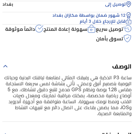
توصيل إلى
بغداد
تأتي
بشاشة
12 شهور ضمان بواسطة مكازان بغداد
قابل للإرجاع خلال 3 أيام
لمس
توصيل سريع
سهولة إعادة المنتج
دائماً موثوقة
سريعة
تسوق بأمان
الاستجابة
مقاس
1.28
بوصة
الوصف
ونظام
ساعة P3 الذكية هي رفيقك المثالي لمتابعة لياقتك البدنية وحياتك
GPS
اليومية بتصميم أنيق وعملي. تأتي بشاشة لمس سريعة الاستجابة
مدمج
مقاس 1.28 بوصة ونظام GPS مدمج لتتبع دقيق لنشاطك. مع 5
أوضاع رياضية مخصصة، يمكنك مراقبة تمارينك ومعدل ضربات
لتتبع
القلب ونمط نومك بسهولة. الساعة متوافقة مع أجهزة أندرويد
دقيق
وiOS، مما يضمن بقاءك على اتصال دائم مع تنبيهات النشاط
والمتابعة الصحية.
لنشاطك.
مع
5