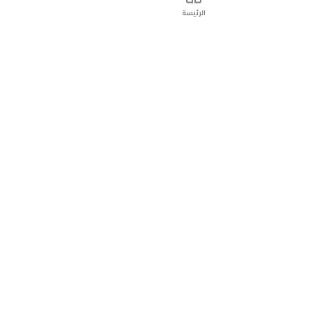
الرئيسة
ت
التّسوّق عبر الانترنت
التّسوّق عبر الانترنت
تواصل