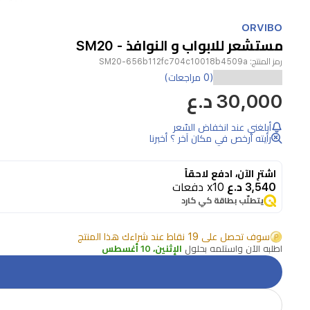
Item
1
ORVIBO
of
مستشعر للابواب و النوافذ - SM20
1
رمز المنتج:
SM20-656b112fc704c10018b4509a
(0 مراجعات)
30,000 د.ع
أبلغني عند انخفاض السّعر
رأيته أرخص في مكان آخر ؟ أخبرنا
اشترِ الآن، ادفع لاحقاً
3,540 د.ع
x10 دفعات
يتطلّب بطاقة كي كارد
سوف تحصل على 19 نقاط عند شراءك هذا المنتج
اطلبه الآن واستلمه بحلول
الإثنين، 10 أغسطس