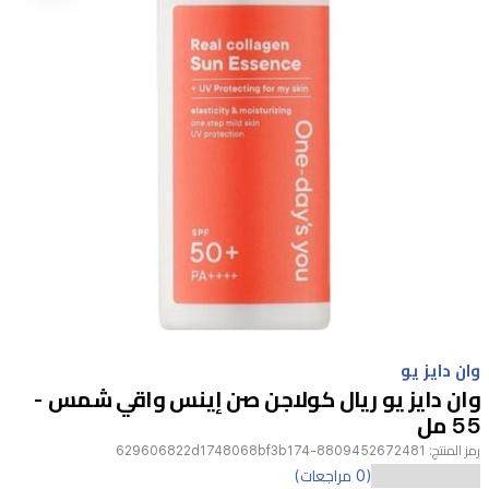
Item
1
وان دايز يو
of
وان دايز يو ريال كولاجن صن إينس واقي شمس -
1
55 مل
رمز المنتج:
8809452672481-629606822d1748068bf3b174
واقي
(0 مراجعات)