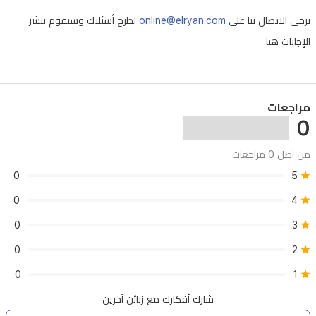
مثالي
يرجى الاتصال بنا على
online@elryan.com
لطرح أسئلتك وسنقوم بنشر
للاستخدام
الإجابات هنا.
اليومي.
يمكن
استخدامه
مراجعات
كقاعدة
0
مكياج
من اصل 0 مراجعات
للحصول
0
5
على
0
4
سطح
مكياج
0
3
ناعم
0
2
وجاهز.
0
1
شارك أفكارك مع زبائن آخرين