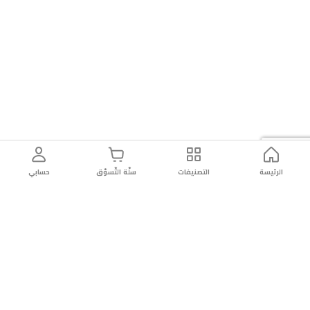
الرئيسة
التصنيفات
سلّة التّسوّق
حسابي
توصيل
سهولة إعادة
تسوق
دائماً