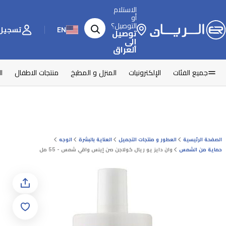
الاستلام
أو
التوصيل؟
EN
تسجيل 
توصيل
إلى
العراق
جميع الفئات
الإلكترونيات
المنزل و المطبخ
منتجات الاطفال
ا
الصفحة الرئيسية
العطور و منتجات التجميل
العناية بالبشرة
الوجه
حماية من الشمس
وان دايز يو ريال كولاجن صن إينس واقي شمس - 55 مل