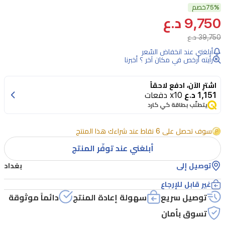
75%
الشمس
خصم
9,750 د.ع
بالكولاجين
39,750 د.ع
الحقيقي
أبلغني عند انخفاض السّعر
من
رأيته أرخص في مكان آخر ؟ أخبرنا
وان
دايز
اشترِ الآن، ادفع لاحقاً
1,151 د.ع
x10 دفعات
يو
يتطلّب بطاقة كي كارد
يجمع
حماية
سوف تحصل على 6 نقاط عند شراءك هذا المنتج
واسعة
أبلغني عند توفّر المنتج
من
توصيل إلى
بغداد
الشمس
غير قابل للإرجاع
مع
توصيل سريع
سهولة إعادة المنتج
دائماً موثوقة
فوائد
تسوق بأمان
الكولاجين