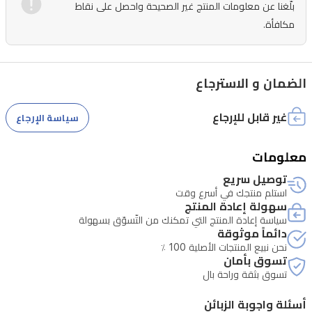
بلّغنا عن معلومات المنتج غير الصحيحة واحصل على نقاط
يحافظ
مكافأة.
على
نعومة
البشرة
الضمان و الاسترجاع
طوال
اليوم.
غير قابل للإرجاع
سياسة الإرجاع
لا
معلومات
يترك
طبقة
توصيل سريع
استلم منتجك في أسرع وقت
دهنية
سهولة إعادة المنتج
وهو
سياسة إعادة المنتج التي تمكنك من التّسوّق بسهولة
دائماً موثوقة
مناسب
نحن نبيع المنتجات الأصلية 100 ٪
تسوق بأمان
لجميع
تسوق بثقة وراحة بال
أنواع
البشرة،
أسئلة واجوبة الزبائن