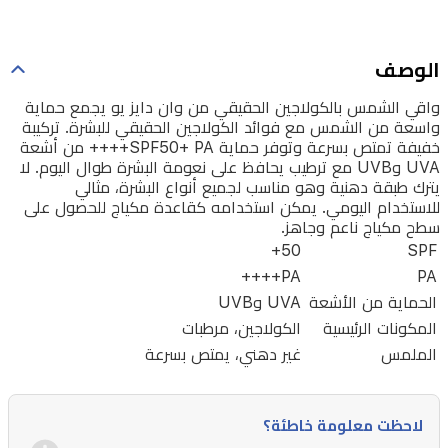
الحقيقي
للبشرة.
الوصف
تركيبة
واقي الشمس بالكولاجين الحقيقي من وان دايز يو يجمع حماية
خفيفة
واسعة من الشمس مع فوائد الكولاجين الحقيقي للبشرة. تركيبة
تمتص
خفيفة تمتص بسرعة وتوفر حماية SPF50+ PA++++ من أشعة
UVA وUVB مع ترطيب يحافظ على نعومة البشرة طوال اليوم. لا
بسرعة
يترك طبقة دهنية وهو مناسب لجميع أنواع البشرة، مثالي
وتوفر
للاستخدام اليومي. يمكن استخدامه كقاعدة مكياج للحصول على
سطح مكياج ناعم وجاهز.
حماية
50+
SPF
SPF50+
PA++++
PA++++
PA
من
الحماية من الأشعة
UVA وUVB
أشعة
المكونات الرئيسية
الكولاجين، مرطبات
UVA
الملمس
غير دهني، يمتص بسرعة
وUVB
مع
لاحظت معلومة خاطئة؟
ترطيب