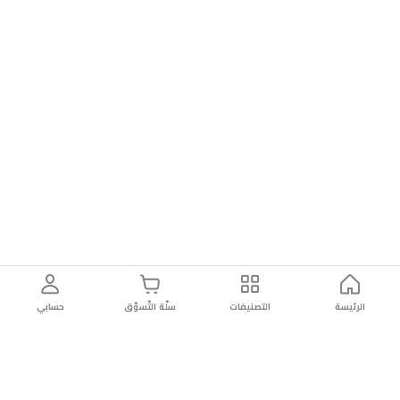
الرئيسة
التصنيفات
سلّة التّسوّق
حسابي