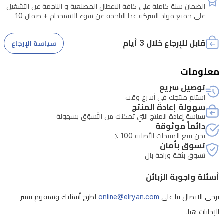
الضمان سنة كاملة على كافة الاعطال المصنعية و الناجمة عن التشغيل
على جميع مواد الشركة عدا الناجمة عن سوء الاستخدام + ضمان 10
سنوات على كافة المحركات الانفرتر في الثلاجات و الغسالات
قابل للإرجاع خلال 3 أيام
سياسة الإرجاع
معلومات
توصيل سريع
استلم منتجك في أسرع وقت
سهولة إعادة المنتج
سياسة إعادة المنتج التي تمكنك من التّسوّق بسهولة
دائماً موثوقة
نحن نبيع المنتجات الأصلية 100 ٪
تسوق بأمان
تسوق بثقة وراحة بال
أسئلة واجوبة الزبائن
يرجى الاتصال بنا على
online@elryan.com
لطرح أسئلتك وسنقوم بنشر
الإجابات هنا.