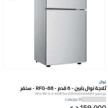
Item
1
نوال
of
ثلاجة نوال بابين - 6 قدم - RFG-88 - سلفر
1
رمز المنتج:
RFG-88-0-5-65df1fac122fc900416a46f3
(0 مراجعات)
ثلاجة
159,000 د.ع