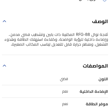
وهدوء
التشغيل،
ومنظم
الوصف
حرارة
قابل
ثلاجة نوال RFG-88 المكتبية ذات بابين وتشطيب فضي مدمج،.
وإضاءة داخلية للرؤية الواضحة، وكفاءة استهلاك الطاقة وهدوء
للتعديل
التشغيل، ومنظم حرارة قابل للتعديل ليناسب المكاتب الصغيرة.
ليناسب
المكاتب
الصغيرة.
المواصفات
اللون
فضي
الإضاءة الداخلية
نعم
موفر الطاقة
نعم