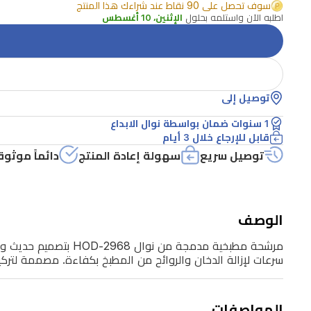
سوف تحصل على 90 نقاط عند شراءك هذا المنتج
وأداء
اطلبه الآن واستلمه بحلول
الإثنين، 10 أغسطس
عملي.
تتحكم
بالإيماءات
توصيل إلى
واللمس
لسهولة
1 سنوات ضمان بواسطة نوال الابداع
قابل للإرجاع خلال 3 أيام
التشغيل،
توصيل سريع
سهولة إعادة المنتج
دائماً موثوق
وتتميز
بفلتر
من
الوصف
الفولاذ
المقاوم
مرشحة مطبخية مدمجة 
سرعات لإزالة الدخان والروائح من المطبخ بكفاءة. مصممة لتركيب بعرض 90 سم وتناسب مطابخ العراق العصرية التي تبحث عن ته
للصدأ
وموتور
المواصفات
نحاس