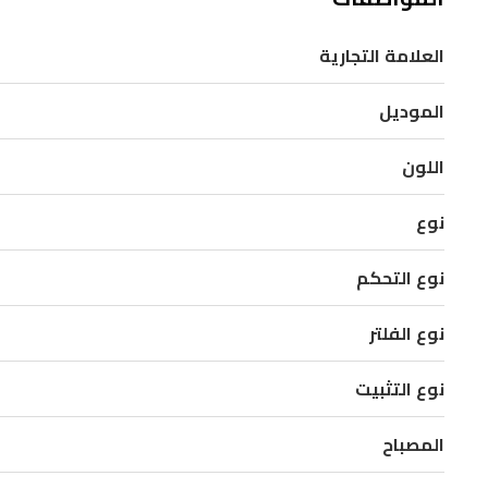
كامل
العلامة التجارية
مع
تهوية
الموديل
بثلاث
سرعات
اللون
لإزالة
نوع
الدخان
والروائح
نوع التحكم
من
المطبخ
نوع الفلتر
بكفاءة.
مصممة
نوع التثبيت
لتركيب
المصباح
بعرض
90