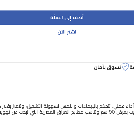
أضف إلى السلّة
اشتر الآن
ة
تسوق بأمان
من نوال HOD-2968 بتصميم حديث وأداء عملي. تتحكم بالإيماءات واللمس لسهولة التشغيل
وية هادئة وفعالة.