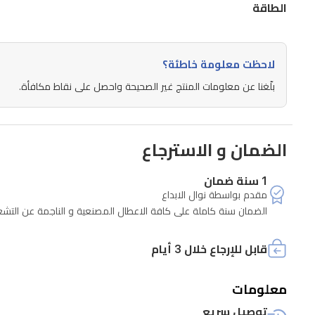
الطاقة
سم
وتناسب
مطابخ
لاحظت معلومة خاطئة؟
العراق
بلّغنا عن معلومات المنتج غير الصحيحة واحصل على نقاط مكافأة.
العصرية
التي
تبحث
الضمان و الاسترجاع
عن
1 سنة ضمان
تهوية
مقدم بواسطة نوال الابداع
هادئة
الضمان سنة كاملة على كافة الاعطال المصنعية و الناجمة عن التشغيل على جميع مواد الشركة عدا 
وفعالة.
قابل للإرجاع خلال 3 أيام
معلومات
توصيل سريع