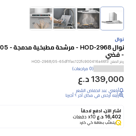
Item
1
of
4
Item
1
نوال
of
نوال -2968
4
- فضي
رمز المنتج:
HOD-2968/05-65df1fac122fc900416a46f3
مرشحة
(0 مراجعات)
139,000 د.ع
مطبخية
مدمجة
أبلغني عند انخفاض السّعر
من
رأيته أرخص في مكان آخر ؟ أخبرنا
نوال
اشترِ الآن، ادفع لاحقاً
HOD-
16,402 د.ع
x10 دفعات
2968
يتطلّب بطاقة كي كارد
بتصميم
حديث