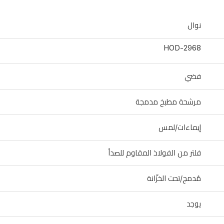
نوال
HOD-2968
فضي
مرشحة مطبخ مدمجة
إيماءات/لمس
فلتر من الفولاذ المقاوم للصدأ
مُدمج/تحت الخزّانة
يوجد