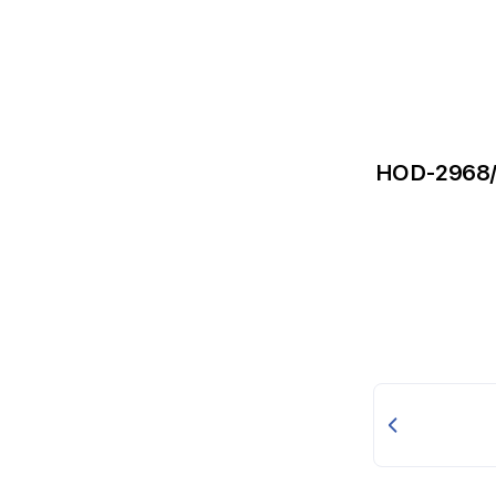
HOD - مرشحة مطبخية مدمجة - HOD-2968/05