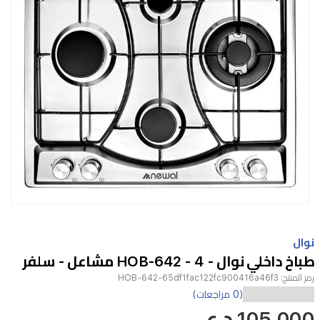
Item
1
نوال
of
طباخ داخلي نوال - HOB-642 - 4 مشاعل - سلفر
1
رمز المنتج:
HOB-642-65df1fac122fc900416a46f3
(0 مراجعات)
105,000 د.ع