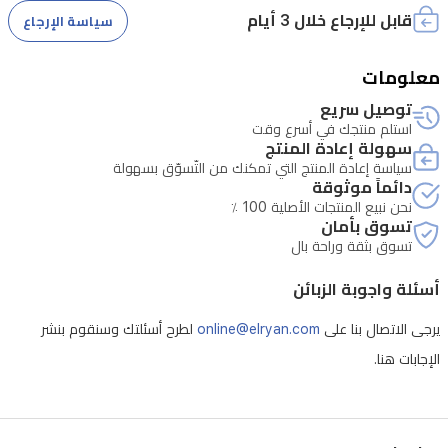
قابل للإرجاع خلال 3 أيام
سياسة الإرجاع
معلومات
توصيل سريع
استلم منتجك في أسرع وقت
سهولة إعادة المنتج
سياسة إعادة المنتج التي تمكنك من التّسوّق بسهولة
دائماً موثوقة
نحن نبيع المنتجات الأصلية 100 ٪
تسوق بأمان
تسوق بثقة وراحة بال
أسئلة واجوبة الزبائن
يرجى الاتصال بنا على
online@elryan.com
لطرح أسئلتك وسنقوم بنشر
الإجابات هنا.