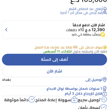
أبلغني عند انخفاض السّعر
رأيته أرخص في مكان آخر ؟ أخبرنا
اشترِ الآن، ادفع لاحقاً
12,390 د.ع
x10 دفعات
يتطلّب بطاقة كي كارد
سوف تحصل على 68 نقاط عند شراءك هذا المنتج
اطلبه الآن واستلمه بحلول
الثلاثاء، 11 أغسطس
أضف إلى السلّة
اشتر الآن
توصيل إلى
بغداد
1 سنوات ضمان بواسطة نوال الابداع
قابل للإرجاع خلال 3 أيام
توصيل سريع
سهولة إعادة المنتج
دائماً موثوقة
تسوق بأمان