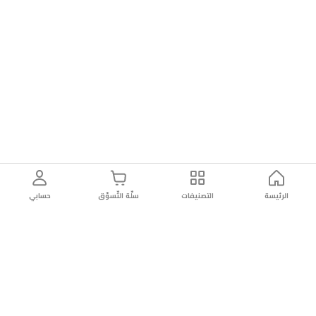
الرئيسة
التصنيفات
سلّة التّسوّق
حسابي