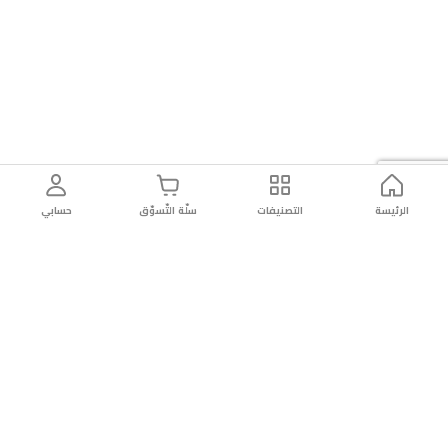
الرئيسة
التصنيفات
سلّة التّسوّق
حسابي
توصيل
سهولة إعادة
تسوق
دائماً
سريع
المنتج
بأمان
موثوقة