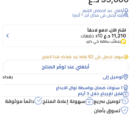
الصحي
أبلغني عند انخفاض السّعر
مع
رأيته أرخص في مكان آخر ؟ أخبرنا
قلاية
اشترِ الآن، ادفع لاحقاً
نوال
11,210 د.ع
x10 دفعات
الهوائية
يتطلّب بطاقة كي كارد
بسعة
سوف تحصل على 62 نقاط عند شراءك هذا المنتج
8
لترات،
أبلغني عند توفّر المنتج
مع
توصيل إلى
بغداد
تقنية
1 سنوات ضمان بواسطة نوال الابداع
الهواء
قابل للإرجاع خلال 3 أيام
الساخن
توصيل سريع
سهولة إعادة المنتج
دائماً موثوقة
السريع
تسوق بأمان
والتحكم
في