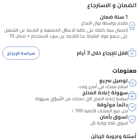
الضمان و الاسترجاع
ومريحًا
1 سنة ضمان
للعائلة.
مقدم بواسطة نوال الابداع
حسّن
الضمان سنة كاملة على كافة الاعطال المصنعية و الناجمة عن التشغيل
أسلوب
على جميع مواد الشركة عدا الناجمة عن سوء الاستخدام + ضمان 10
سنوات على كافة المحركات الانفرتر في الثلاجات و الغسالات
حياتك
قابل للإرجاع خلال 3 أيام
سياسة الإرجاع
مع
هذه
معلومات
القلاية
توصيل سريع
الكهربائية
استلم منتجك في أسرع وقت
العصرية
سهولة إعادة المنتج
سياسة إعادة المنتج التي تمكنك من التّسوّق بسهولة
والمتطورة.
دائماً موثوقة
نحن نبيع المنتجات الأصلية 100 ٪
تسوق بأمان
تسوق بثقة وراحة بال
أسئلة واجوبة الزبائن