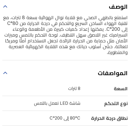
درجة
الوصف
الحرارة
استمتع بالطهي الصحي مع قلاية نوال الهوائية بسعة 8 لترات، مع
من
تقنية الهواء الساخن السريع والتحكم في درجة الحرارة من 80°C
80°C
إلى 200°C. يمكنها إعداد كميات كبيرة من الأطعمة والوعاء
السيراميك غير اللاصق سهل التنظيف. لوحة التحكم باللمس وميزات
إلى
الأمان مثل حماية من الحرارة الزائدة تجعل الاستخدام آمنًا ومريحًا
200°C.
للعائلة. حسّن أسلوب حياتك مع هذه القلاية الكهربائية العصرية
يمكنها
والمتطورة.
إعداد
كميات
المواصفات
كبيرة
من
السعة
8 لترات
الأطعمة
والوعاء
نوع التحكم
شاشة LED تعمل باللمس
السيراميك
نطاق درجة الحرارة
80°C إلى 200°C
غير
اللاصق