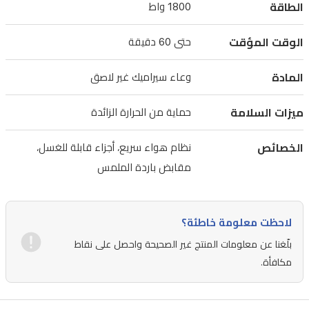
الطاقة
1800 واط
سهل
التنظيف.
الوقت المؤقت
حتى 60 دقيقة
لوحة
المادة
وعاء سيراميك غير لاصق
التحكم
باللمس
ميزات السلامة
حماية من الحرارة الزائدة
وميزات
الأمان
الخصائص
نظام هواء سريع، أجزاء قابلة للغسل،
مثل
مقابض باردة الملمس
حماية
من
الحرارة
لاحظت معلومة خاطئة؟
الزائدة
بلّغنا عن معلومات المنتج غير الصحيحة واحصل على نقاط
مكافأة.
تجعل
الاستخدام
آمنًا