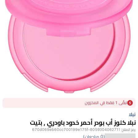
Item
تبقًى 1 فقط في المخزون
1
of
نبلا
1
نبلا كلوز أب بودر أحمر خدود باودري , بتيت
رمز المنتج:
8059304062711-670d069eb60cc700199e175f
أحمر
(0 مراجعات)