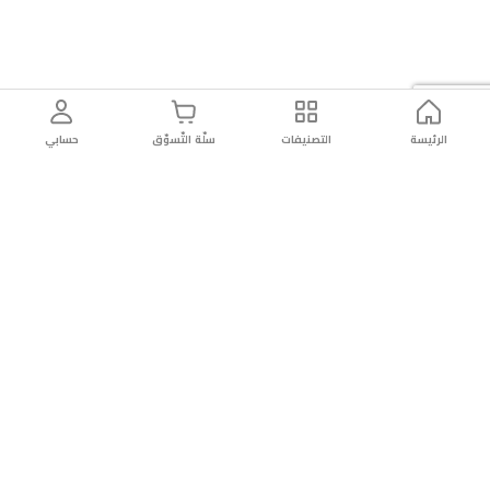
الرئيسة
التصنيفات
سلّة التّسوّق
حسابي
توصيل
سهولة إعادة
تسوق
دائماً
سريع
المنتج
بأمان
موثوقة