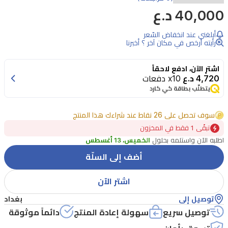
40,000 د.ع
خدود
فاخر
أبلغني عند انخفاض السّعر
بملمس
رأيته أرخص في مكان آخر ؟ أخبرنا
مخملي
اشترِ الآن، ادفع لاحقاً
ناعم،
4,720 د.ع
x10 دفعات
ذو
يتطلّب بطاقة كي كارد
قوام
سوف تحصل على 26 نقاط عند شراءك هذا المنتج
مثالي
تبقًى 1 فقط في المخزون
لتعزيز
اطلبه الآن واستلمه بحلول
الخميس، 13 أغسطس
جمال
أضف إلى السلّة
الخدود،
يمنح
اشتر الآن
الخدين
توصيل إلى
بغداد
لون
توصيل سريع
سهولة إعادة المنتج
دائماً موثوقة
مطفي