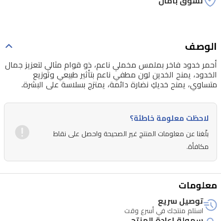
تسوق بأمان
ناعم
بتأثير
طبيعي
الوصف
وتوزيع
أحمر خدود فاخر بملمس مخملي ناعم، ذو قوام مثالي لتعزيز جمال
متساوي،
الخدود، يمنح الخدين لون مطفي ناعم بتأثير طبيعي وتوزيع
متساوي، يمنح خديكِ نضارة دائمة، يمتزج بسلاسة على البشرة.
يمنح
خديكِ
نضارة
لاحظت معلومة خاطئة؟
دائمة،
بلّغنا عن معلومات المنتج غير الصحيحة واحصل على نقاط
يمتزج
مكافأة.
بسلاسة
على
معلومات
البشرة.
توصيل سريع
استلم منتجك في أسرع وقت
سهولة إعادة المنتج