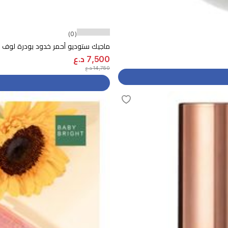
(0)
ماجيك ستوديو أحمر خدود بودرة لوف ف
7,500 د.ع
14,750 د.ع