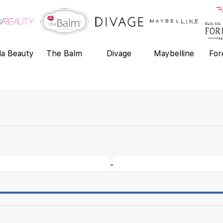
a Beauty
The Balm
Divage
Maybelline
For
-