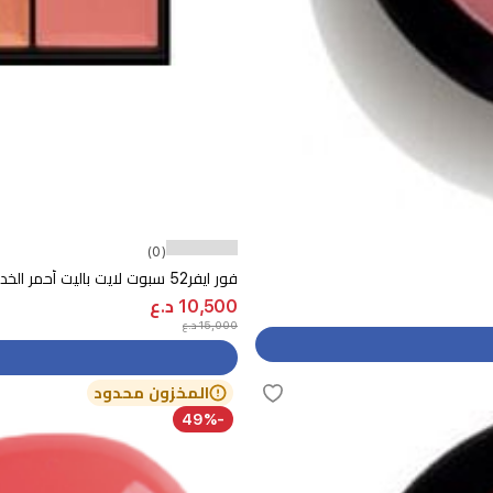
(0)
فور ايفر52 سبوت لايت باليت أحمر الخدود, 001 - 8 ألوان
10,500 د.ع
15,000 د.ع
المخزون محدود
-49%