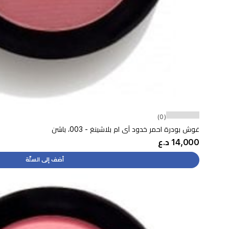
(0)
غوش بودرة احمر خدود آي ام بلاشينغ - 003، باشن
14,000 د.ع
أضف إلى السلّة