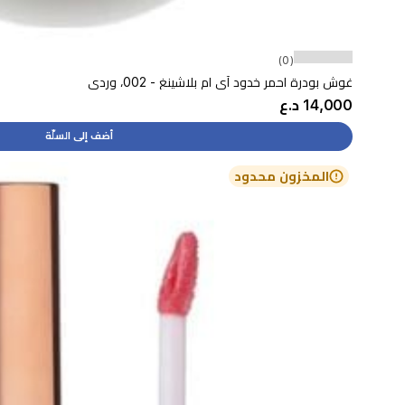
(0)
غوش بودرة احمر خدود آي ام بلاشينغ - 002، وردي
14,000 د.ع
أضف إلى السلّة
المخزون محدود