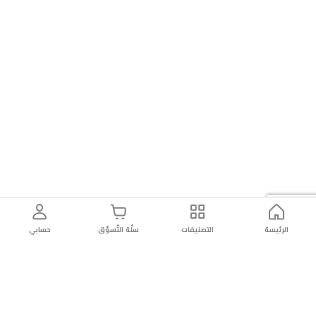
مثالي
لمن
يبحث
عن
حضور
قوي،
غامض،
ويدوم
طويلاً.
الرئيسة
التصنيفات
سلّة التّسوّق
حسابي