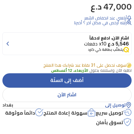
47,000 د.ع
مسمم
بلاك
أبلغني عند انخفاض السّعر
انتنس
رأيته أرخص في مكان آخر ؟ أخبرنا
من
اشترِ الآن، ادفع لاحقاً
لطافة
5,546 د.ع
x10 دفعات
هو
يتطلّب بطاقة كي كارد
عطر
سوف تحصل على 31 نقاط عند شراءك هذا المنتج
خشبي
اطلبه الآن واستلمه بحلول
الأربعاء، 12 أغسطس
-
أضف إلى السلّة
أروماتك
فاخر
اشتر الآن
ومميز
توصيل إلى
بغداد
للجنسين.
توصيل سريع
سهولة إعادة المنتج
دائماً موثوقة
تم
تسوق بأمان
إطلاق