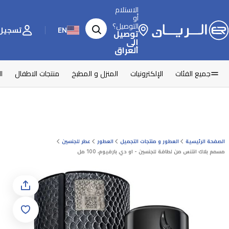
الاستلام
أو
التوصيل؟
EN
تسجيل 
توصيل
إلى
العراق
جميع الفئات
الإلكترونيات
المنزل و المطبخ
منتجات الاطفال
ا
الصفحة الرئيسية
العطور و منتجات التجميل
العطور
عطر للجنسين
مسمم بلاك انتنس من لطافة للجنسين - او دي بارفيوم، 100 مل