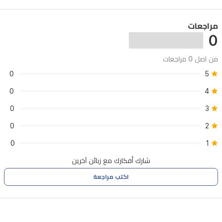
متقن
يجمع
مراجعات
بين
0
خشب
الأرز،
من اصل 0 مراجعات
إبرة
5
0
الراعي،
0
4
روزيفوليا،
0
3
وماهونيال.
0
2
تستقر
0
1
القاعدة
شارك أفكارك مع زبائن آخرين
على
اكتب مراجعة
لمسات
دافئة
وغنية