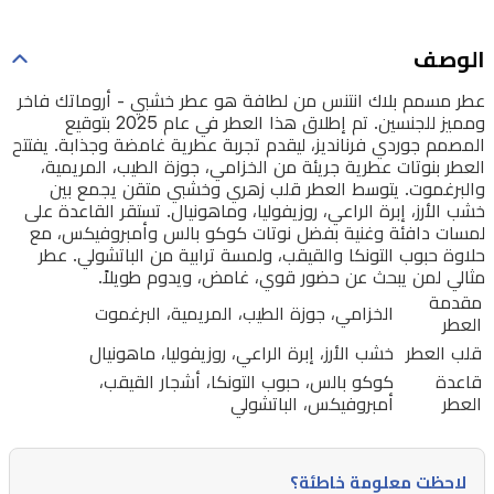
هذا
العطر
الوصف
في
عطر مسمم بلاك انتنس من لطافة هو عطر خشبي - أروماتك فاخر
عام
ومميز للجنسين. تم إطلاق هذا العطر في عام 2025 بتوقيع
2025
المصمم جوردي فرنانديز، ليقدم تجربة عطرية غامضة وجذابة. يفتتح
بتوقيع
العطر بنوتات عطرية جريئة من الخزامي، جوزة الطيب، المريمية،
والبرغموت. يتوسط العطر قلب زهري وخشبي متقن يجمع بين
المصمم
خشب الأرز، إبرة الراعي، روزيفوليا، وماهونيال. تستقر القاعدة على
جوردي
لمسات دافئة وغنية بفضل نوتات كوكو بالس وأمبروفيكس، مع
حلاوة حبوب التونكا والقيقب، ولمسة ترابية من الباتشولي. عطر
فرنانديز،
مثالي لمن يبحث عن حضور قوي، غامض، ويدوم طويلاً.
ليقدم
مقدمة
الخزامي، جوزة الطيب، المريمية، البرغموت
العطر
تجربة
قلب العطر
خشب الأرز، إبرة الراعي، روزيفوليا، ماهونيال
عطرية
قاعدة
كوكو بالس، حبوب التونكا، أشجار القيقب،
غامضة
العطر
أمبروفيكس، الباتشولي
وجذابة.
يفتتح
لاحظت معلومة خاطئة؟
العطر