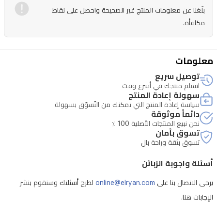
بلّغنا عن معلومات المنتج غير الصحيحة واحصل على نقاط
بنوتات
مكافأة.
عطرية
جريئة
من
معلومات
الخزامي،
توصيل سريع
جوزة
استلم منتجك في أسرع وقت
سهولة إعادة المنتج
الطيب،
سياسة إعادة المنتج التي تمكنك من التّسوّق بسهولة
دائماً موثوقة
المريمية،
نحن نبيع المنتجات الأصلية 100 ٪
والبرغموت.
تسوق بأمان
تسوق بثقة وراحة بال
يتوسط
العطر
أسئلة واجوبة الزبائن
قلب
يرجى الاتصال بنا على
online@elryan.com
لطرح أسئلتك وسنقوم بنشر
زهري
الإجابات هنا.
وخشبي