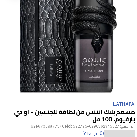
Item
1
LATHAFA
of
مسمم بلاك انتنس من لطافة للجنسين - او دي
1
بارفيوم، 100 مل
رمز المنتج:
6290362345527-62e67b59a77546efcb592795
عطر
(0 مراجعات)