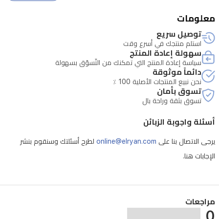
معلومات
* تتطلب الخدمة التحقق من الرقم التسلسلي للجهاز
توصيل سريع
استلم منتجك في أسرع وقت
سهولة إعادة المنتج
سياسة إعادة المنتج التي تمكنك من التّسوّق بسهولة
دائماً موثوقة
نحن نبيع المنتجات الأصلية 100 ٪
تسوق بأمان
تسوق بثقة وراحة بال
أسئلة واجوبة الزبائن
يرجى الاتصال بنا على
online@elryan.com
لطرح أسئلتك وسنقوم بنشر
الإجابات هنا.
مراجعات
0