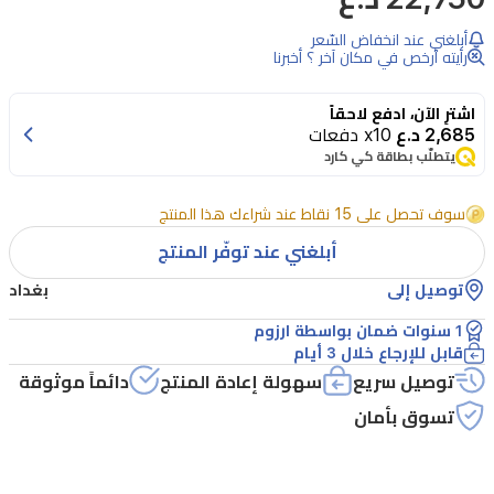
أبلغني عند انخفاض السّعر
رأيته أرخص في مكان آخر ؟ أخبرنا
اشترِ الآن، ادفع لاحقاً
2,685 د.ع
x10 دفعات
يتطلّب بطاقة كي كارد
سوف تحصل على 15 نقاط عند شراءك هذا المنتج
أبلغني عند توفّر المنتج
توصيل إلى
بغداد
1 سنوات ضمان بواسطة ارزوم
قابل للإرجاع خلال 3 أيام
توصيل سريع
سهولة إعادة المنتج
دائماً موثوقة
تسوق بأمان