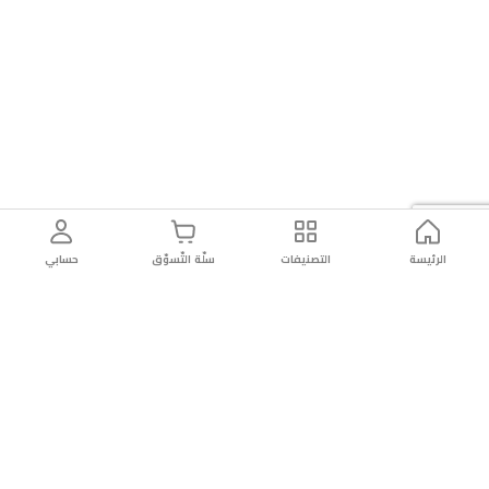
الرئيسة
التصنيفات
سلّة التّسوّق
حسابي
توصيل
سهولة إعادة
تسوق
دائماً
سريع
المنتج
بأمان
موثوقة