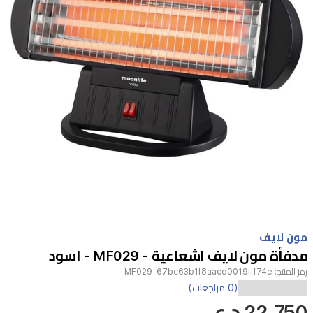
Item
1
مون لايف
of
مدفأة مون لايف اشعاعية - MF029 - اسود
1
رمز المنتج:
MF029-67bc63b1f8aacd0019fff74e
(0 مراجعات)
22,750 د.ع