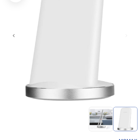
Item
1
of
2
Item
1