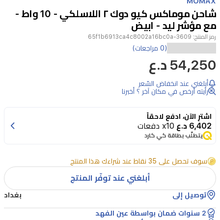
MOMAX
of
شاحن موماكس كيو دوك ٢ اللاسلكي - 10 واط -
2
مع مؤشر ليد - ابيض
رمز المنتج:
3609-65f1b6913ca4c8002a16bc0a
(0 مراجعات)
54,250 د.ع
أبلغني عند انخفاض السّعر
رأيته أرخص في مكان آخر ؟ أخبرنا
اشترِ الآن، ادفع لاحقاً
6,402 د.ع
x10 دفعات
يتطلّب بطاقة كي كارد
سوف تحصل على 35 نقاط عند شراءك هذا المنتج
أبلغني عند توفّر المنتج
توصيل إلى
بغداد
2 سنوات ضمان بواسطة عين الفهد