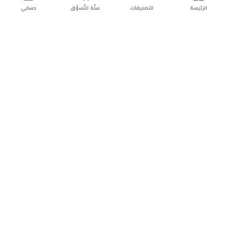
الرئيسة
التصنيفات
سلّة التّسوّق
حسابي
توصيل
سهولة إعادة
تسوق
دائماً
سريع
المنتج
بأمان
موثوقة
عن الريان
عن الريان
التّسوّق عبر الانترنت
التّسوّق عبر الانترنت