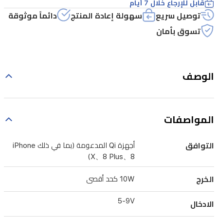
قابل للإرجاع خلال 7 أيام
توصيل سريع
سهولة إعادة المنتج
دائماً موثوقة
تسوق بأمان
الوصف
المواصفات
التوافق
أجهزة Qi المدعومة (بما في ذلك iPhone
X、8 Plus、8)
الخرج
10W كحد أقصى
5-9V
الادخال