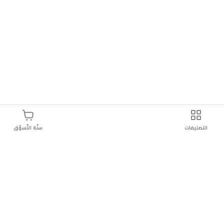
التصنيفات
سلّة التّسوّق
وصيل سريع
سهولة إعادة المنتج
تسوق بأمان
دائماً موثو