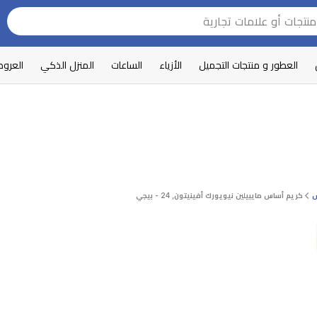
العطور و منتجات التجميل
الأزياء
الساعات
المنزل الذكي
العرو
س
كريم أساس مايبيلين نيويورك أفينيتون, 24 - بيجي