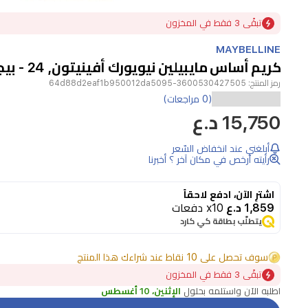
Item
تبقًى 3 فقط في المخزون
1
of
MAYBELLINE
1
كريم أساس مايبيلين نيويورك أفينيتون, 24 - بيجي
رمز المنتج:
3600530427505-64d88d2eaf1b950012da5095
(0 مراجعات)
15,750 د.ع
أبلغني عند انخفاض السّعر
رأيته أرخص في مكان آخر ؟ أخبرنا
اشترِ الآن، ادفع لاحقاً
1,859 د.ع
x10 دفعات
يتطلّب بطاقة كي كارد
سوف تحصل على 10 نقاط عند شراءك هذا المنتج
تبقًى 3 فقط في المخزون
اطلبه الآن واستلمه بحلول
الإثنين، 10 أغسطس