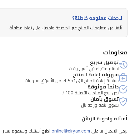
لاحظت معلومة خاطئة؟
بلّغنا عن معلومات المنتج غير الصحيحة واحصل على نقاط مكافأة.
معلومات
توصيل سريع
استلم منتجك في أسرع وقت
سهولة إعادة المنتج
سياسة إعادة المنتج التي تمكنك من التّسوّق بسهولة
دائماً موثوقة
نحن نبيع المنتجات الأصلية 100 ٪
تسوق بأمان
تسوق بثقة وراحة بال
أسئلة واجوبة الزبائن
يرجى الاتصال بنا على
online@elryan.com
لطرح أسئلتك وسنقوم بنشر الإج