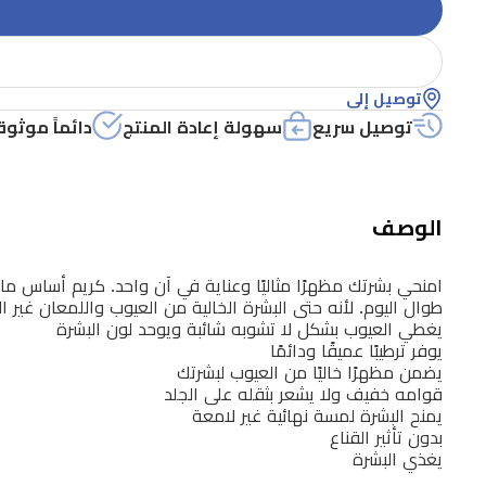
توصيل إلى
توصيل سريع
سهولة إعادة المنتج
دائماً موثوق
الوصف
امنحي بشرتك مظهرًا مثاليًا وعناية في آن واحد. كريم أساس م
طوال اليوم. لأنه حتى البشرة الخالية من العيوب واللمعان غير 
يغطي العيوب بشكل لا تشوبه شائبة ويوحد لون البشرة
يوفر ترطيبًا عميقًا ودائمًا
يضمن مظهرًا خاليًا من العيوب لبشرتك
قوامه خفيف ولا يشعر بثقله على الجلد
يمنح البشرة لمسة نهائية غير لامعة
بدون تأثير القناع
يغذي البشرة