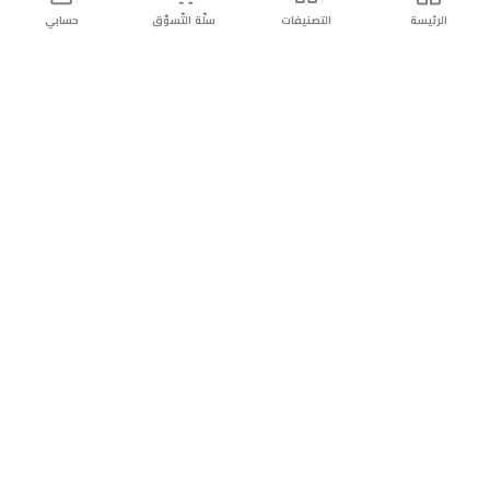
الرئيسة
التصنيفات
سلّة التّسوّق
حسابي
توصيل
سهولة إعادة
تسوق
دائماً
سريع
المنتج
بأمان
موثوقة
عن الريان
عن الريان
التّسوّق عبر الانترنت