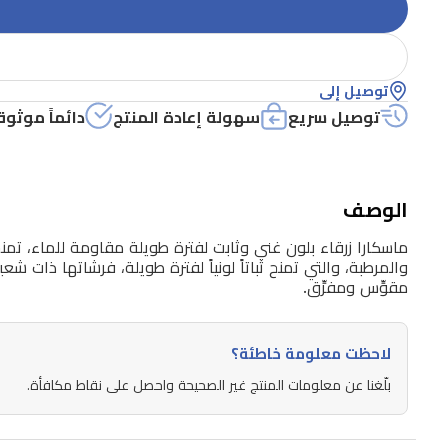
توصيل إلى
توصيل سريع
سهولة إعادة المنتج
دائماً موثوق
الوصف
ماسكارا زرقاء بلون غني وثابت لفترة طويلة مقاومة للماء، تم
والمرطبة، والتي تمنح ثباتاً لونياً لفترة طويلة، فرشاتها ذات ش
مقوِّس ومفرِّق.
لاحظت معلومة خاطئة؟
بلّغنا عن معلومات المنتج غير الصحيحة واحصل على نقاط مكافأة.