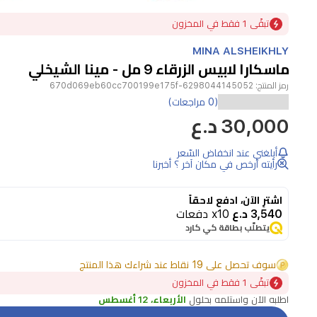
Item
تبقًى 1 فقط في المخزون
1
of
MINA ALSHEIKHLY
1
ماسكارا لابيس الزرقاء 9 مل - مينا الشيخلي
رمز المنتج:
6298044145052-670d069eb60cc700199e175f
(0 مراجعات)
30,000 د.ع
أبلغني عند انخفاض السّعر
رأيته أرخص في مكان آخر ؟ أخبرنا
اشترِ الآن، ادفع لاحقاً
3,540 د.ع
x10 دفعات
يتطلّب بطاقة كي كارد
سوف تحصل على 19 نقاط عند شراءك هذا المنتج
تبقًى 1 فقط في المخزون
اطلبه الآن واستلمه بحلول
الأربعاء، 12 أغسطس