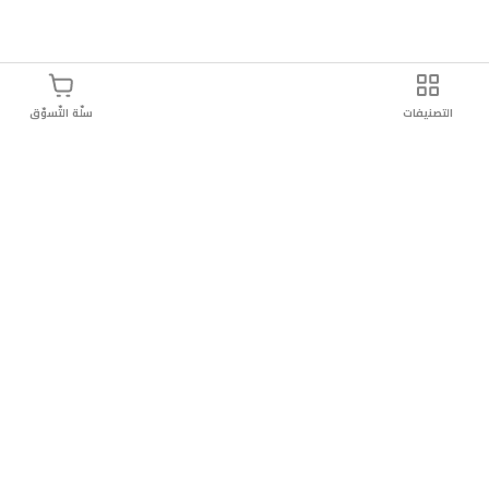
التصنيفات
سلّة التّسوّق
وصيل سريع
سهولة إعادة المنتج
تسوق بأمان
دائماً موثو