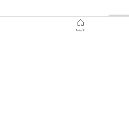
الرئيسة
ت
التّسوّق عبر الانترنت