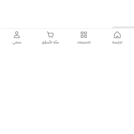
الرئيسة
التصنيفات
سلّة التّسوّق
حسابي
توصيل
سهولة إعادة
تسوق
دائماً
سريع
المنتج
بأمان
موثوقة