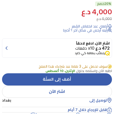
20%
برائحة
خصم
4,000 د.ع
فاخرة
5,000 د.ع
من
أبلغني عند انخفاض السّعر
زيت
رأيته أرخص في مكان آخر ؟ أخبرنا
عطر
لمسة
اشترِ الآن، ادفع لاحقاً
472 د.ع
x10 دفعات
حرير
يتطلّب بطاقة كي كارد
المركز
من
سوف تحصل على 3 نقاط عند شراءك هذا المنتج
اطلبه الآن واستلمه بحلول
الإثنين، 10 أغسطس
حميدي.
أضف إلى السلّة
يأتي
بحجم
اشتر الآن
15
توصيل إلى
بغداد
مل
للجنسين،
قابل للإرجاع خلال 7 أيام