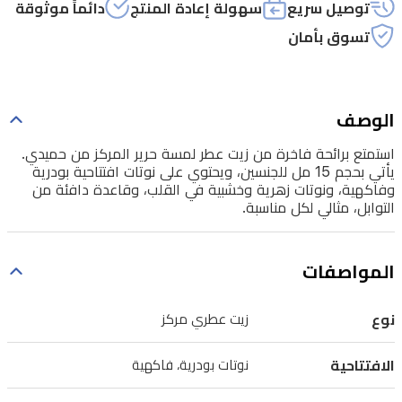
ويحتوي
توصيل سريع
سهولة إعادة المنتج
دائماً موثوقة
على
تسوق بأمان
نوتات
افتتاحية
بودرية
الوصف
وفاكهية،
استمتع برائحة فاخرة من زيت عطر لمسة حرير المركز من حميدي.
ونوتات
يأتي بحجم 15 مل للجنسين، ويحتوي على نوتات افتتاحية بودرية
وفاكهية، ونوتات زهرية وخشبية في القلب، وقاعدة دافئة من
زهرية
التوابل، مثالي لكل مناسبة.
وخشبية
في
المواصفات
القلب،
وقاعدة
نوع
زيت عطري مركز
دافئة
من
الافتتاحية
نوتات بودرية، فاكهية
التوابل،