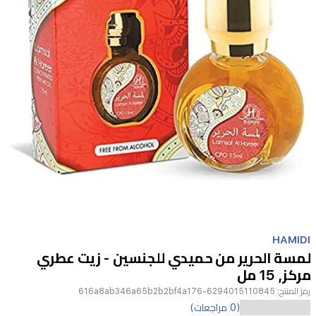
Item
1
HAMIDI
of
لمسة الحرير من حميدي للجنسين - زيت عطري
1
مركز, 15 مل
رمز المنتج:
6294015110845-616a8ab346a65b2b2bf4a176
استمتع
(0 مراجعات)