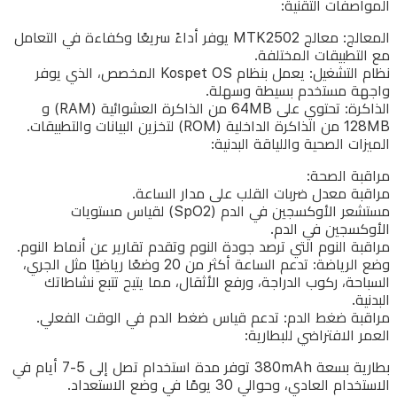
المواصفات التقنية:
المعالج: معالج MTK2502 يوفر أداءً سريعًا وكفاءة في التعامل
مع التطبيقات المختلفة.
نظام التشغيل: يعمل بنظام Kospet OS المخصص، الذي يوفر
واجهة مستخدم بسيطة وسهلة.
الذاكرة: تحتوي على 64MB من الذاكرة العشوائية (RAM) و
128MB من الذاكرة الداخلية (ROM) لتخزين البيانات والتطبيقات.
الميزات الصحية واللياقة البدنية:
مراقبة الصحة:
مراقبة معدل ضربات القلب على مدار الساعة.
مستشعر الأوكسجين في الدم (SpO2) لقياس مستويات
الأوكسجين في الدم.
مراقبة النوم التي ترصد جودة النوم وتقدم تقارير عن أنماط النوم.
وضع الرياضة: تدعم الساعة أكثر من 20 وضعًا رياضيًا مثل الجري،
السباحة، ركوب الدراجة، ورفع الأثقال، مما يتيح تتبع نشاطاتك
البدنية.
مراقبة ضغط الدم: تدعم قياس ضغط الدم في الوقت الفعلي.
العمر الافتراضي للبطارية:
بطارية بسعة 380mAh توفر مدة استخدام تصل إلى 5-7 أيام في
الاستخدام العادي، وحوالي 30 يومًا في وضع الاستعداد.