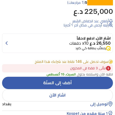
5
(1 مراجعات)
225,000 د.ع
أبلغني عند انخفاض السّعر
رأيته أرخص في مكان آخر ؟ أخبرنا
اشترِ الآن، ادفع لاحقاً
26,550 د.ع
x10 دفعات
يتطلّب بطاقة كي كارد
سوف تحصل على 146 نقاط عند شراءك هذا المنتج
تبقًى 3 فقط في المخزون
اطلبه الآن واستلمه بحلول
السبت، 15 أغسطس
أضف إلى السلّة
اشتر الآن
توصيل إلى
بغداد
1 سنة مقدم من Kospet