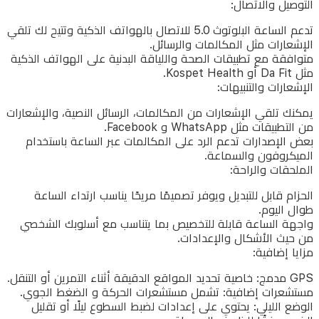
التوصيل والاتصال:
تدعم الساعة البلوتوث 5.0 للاتصال بالهواتف الذكية وتتيح لك تلقي
الإشعارات مثل المكالمات والرسائل.
متوافقة مع تطبيقات الصحة واللياقة البدنية على الهواتف الذكية
مثل Da Fit أو Kospet Health.
الإشعارات والتنبيهات:
يمكنك تلقي الإشعارات من المكالمات، الرسائل النصية، والإشعارات
من التطبيقات مثل WhatsApp و Facebook.
بعض الإصدارات تدعم الرد على المكالمات عبر الساعة باستخدام
الميكروفون والسماعة.
الملحقات والراحة:
الحزام قابل للتبديل ويوفر تصميمًا مريحًا يناسب ارتداء الساعة
طوال اليوم.
واجهة الساعة قابلة للتخصيص بما يتناسب مع أسلوبك الشخصي
من حيث الأشكال والإعدادات.
مزايا إضافية:
GPS مدمج: خاصية تحديد المواقع الدقيقة أثناء التمرين أو التنقل.
مستشعرات إضافية: تشمل مستشعرات الحركة و الضغط الجوي.
الوضع الليلي: يحتوي على إعدادات لضبط السطوع ليلًا أو تقليل