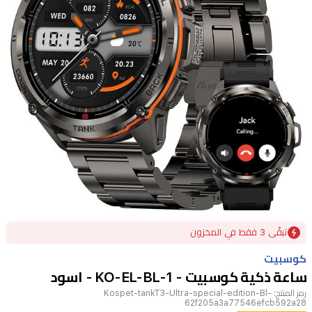
Item
تبقًى 3 فقط في المخزون
1
of
كوسبيت
1
ساعة ذكية كوسبيت - KO-EL-BL-1 - اسود
رمز المنتج:
Kospet-tankT3-Ultra-special-edition-Bl-
62f205a3a77546efcb592a28