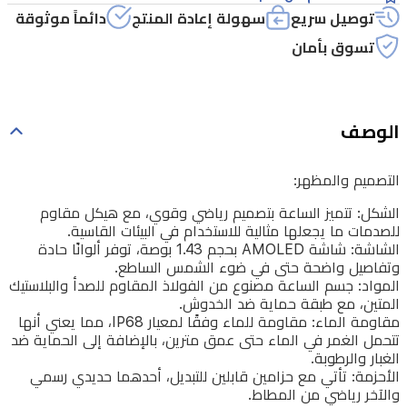
توصيل سريع
سهولة إعادة المنتج
دائماً موثوقة
تسوق بأمان
الوصف
التصميم والمظهر:
الشكل: تتميز الساعة بتصميم رياضي وقوي، مع هيكل مقاوم
للصدمات ما يجعلها مثالية للاستخدام في البيئات القاسية.
الشاشة: شاشة AMOLED بحجم 1.43 بوصة، توفر ألوانًا حادة
وتفاصيل واضحة حتى في ضوء الشمس الساطع.
المواد: جسم الساعة مصنوع من الفولاذ المقاوم للصدأ والبلاستيك
المتين، مع طبقة حماية ضد الخدوش.
مقاومة الماء: مقاومة للماء وفقًا لمعيار IP68، مما يعني أنها
تتحمل الغمر في الماء حتى عمق مترين، بالإضافة إلى الحماية ضد
الغبار والرطوبة.
الأحزمة: تأتي مع حزامين قابلين للتبديل، أحدهما حديدي رسمي
والآخر رياضي من المطاط.