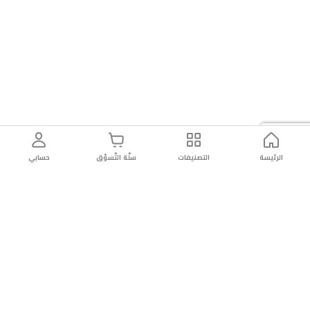
الرئيسة
التصنيفات
سلّة التّسوّق
حسابي
توصيل
سهولة إعادة
تسوق
دائماً
سريع
المنتج
بأمان
موثوقة