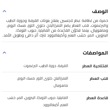
اللوز،
الوصف
مسك
خمرة من لطافة عطر للجنسين يفتتح بنوتات القرفة وجوزة الطيب
الروم،
والبرغموت. قلب العطر يضم التمر/البلح، حلوي اللوز، مسك الروم،
وماهونِيال،
وماهونِيال، بينما تتكوّن القاعدة من الفانيليا، حبوب التونكا،
البنزوين، المر، خشب العنبر وأكيغالاوود لترك أثر دافئ وطويل الأمد.
بينما
تتكوّن
القاعدة
المواصفات
من
الفانيليا،
افتتاحية العطر
القرفة، جوزة الطيب، البرغموت
حبوب
قلب العطر
التمر/البلح، حلوى اللوز، مسك الروم،
التونكا،
ماهونيال
البنزوين،
المر،
قاعدة العطر
الفانيليا، حبوب التونكا، البنزوين، المر، خشب
خشب
العنبر، أكيغالاوود
العنبر