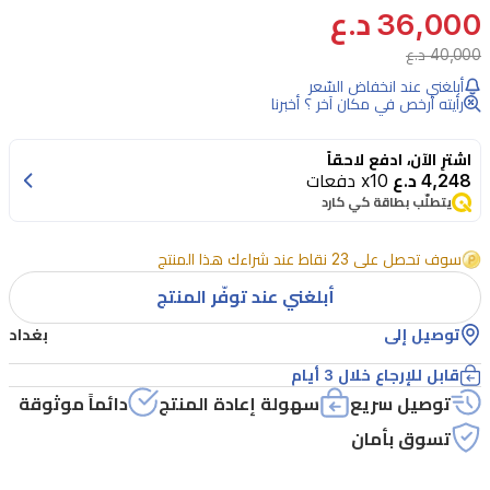
36,000 د.ع
لطافة
40,000 د.ع
عطر
أبلغني عند انخفاض السّعر
للجنسين
رأيته أرخص في مكان آخر ؟ أخبرنا
يفتتح
بنوتات
اشترِ الآن، ادفع لاحقاً
4,248 د.ع
x10 دفعات
القرفة
يتطلّب بطاقة كي كارد
وجوزة
الطيب
سوف تحصل على 23 نقاط عند شراءك هذا المنتج
والبرغموت.
أبلغني عند توفّر المنتج
قلب
توصيل إلى
بغداد
العطر
قابل للإرجاع خلال 3 أيام
يضم
توصيل سريع
سهولة إعادة المنتج
دائماً موثوقة
التمر/
تسوق بأمان
البلح،
حلوي