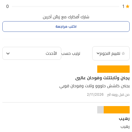
0
1
شارك أفكارك مع زبائن آخرين
اكتب مراجعة
☆ تقييم النجوم
ترتيب حسب
يجنن وثابتتتت وفوحان عاليي
يجننن كلشش حلووو وثابت وفوحان قويي
من قبل روينه اثير 2/11/2026
رهيب
رهيب