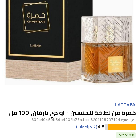
Item
1
LATTAFA
of
خمرة من لطافة للجنسين - او دي بارفان, 100 مل
1
رمز المنتج:
6291108737194-692c40450b86e4002b75a4cc
خمرة
4.5
(2 مراجعات)
من
10%
خصم