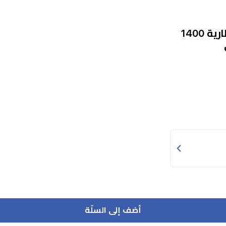
ماكينة حلاقة كيمي - بشفرة T ذاتية الشحذ - بطارية 1400
أضف إلى السلّة