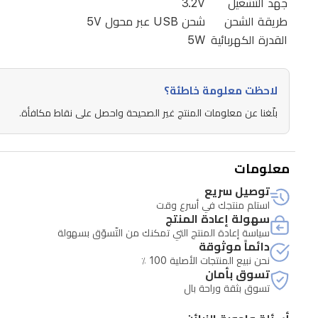
قص
جهد التشغيل
3.2V
طريقة الشحن
شحن USB عبر محول 5V
احترافي
القدرة الكهربائية
5W
للحلاقة
الدقيقة.
تعمل
لاحظت معلومة خاطئة؟
بموتور
بلّغنا عن معلومات المنتج غير الصحيحة واحصل على نقاط مكافأة.
احترافي
لأداء
معلومات
ثابت
توصيل سريع
وقوي،
استلم منتجك في أسرع وقت
وببطارية
سهولة إعادة المنتج
سياسة إعادة المنتج التي تمكنك من التّسوّق بسهولة
سعتها
دائماً موثوقة
1400mAh.
نحن نبيع المنتجات الأصلية 100 ٪
تشحن
تسوق بأمان
تسوق بثقة وراحة بال
خلال
1.5