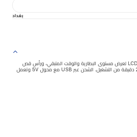
بغداد
اكتشف ماكينة قص الشعر كيمي KM-2252 بلون أصفر. هذه الماكينة القابلة للشحن تتميز بشفرة T الدقيقة ذاتية الشحذ، وشاشة LCD لعرض مستوى البطارية والوقت المتبقي، ورأس قص
احترافي للحلاقة الدقيقة. تعمل بموتور احترافي لأداء ثابت وقوي، وببطارية سعتها 1400mAh. تشحن خلال 1.5 ساعة وتتيح حتى 200 دقيقة من التشغيل. الشحن عبر USB مع محول 5V وتعمل