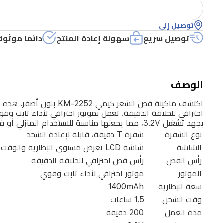
للشحن
توصيل إلى
تتميز
توصيل سريع
سهولة إعادة المنتج
دائماً موثوق
بشفرة
T
الدقيقة
ذاتية
الوصف
الشحذ،
وشاشة
LCD
بجهد تشغيل 3.2V، مما يجعلها مناسبة للاستخدام المنزلي أو في صالونات العراق.
نوع الشفرة
شفرة T دقيقة، قابلة لإعادة الشحذ
لعرض
الشاشة
شاشة LCD تعرض مستوى البطارية والوقت المتبقي
مستوى
رأس القص
رأس قص احترافي للحلاقة الدقيقة
البطارية
الموتور
موتور احترافي لأداء ثابت وقوي
والوقت
سعة البطارية
1400mAh
المتبقي،
وقت الشحن
1.5 ساعات
ورأس
مدة العمل
200 دقيقة