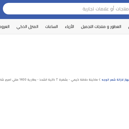
العطور و منتجات التجميل
الأزياء
الساعات
المنزل الذكي
العرو
هاز لازالة شعر الوجه
ماكينة حلاقة كيمي - بشفرة T ذاتية الشحذ - بطارية 1400 مللي امبير، شاشة LCD - شحن يو اس بي - ذهبي