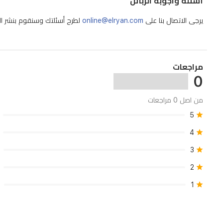
أسئلة واجوبة الزبائن
ساعة
يرجى الاتصال بنا على
online@elryan.com
لطرح أسئلتك وسنقوم بنشر الإج
وتتيح
حتى
200
دقيقة
مراجعات
من
0
التشغيل.
من اصل 0 مراجعات
الشحن
5
عبر
USB
4
مع
3
محول
2
5V
وتعمل
1
بجهد
تشغيل