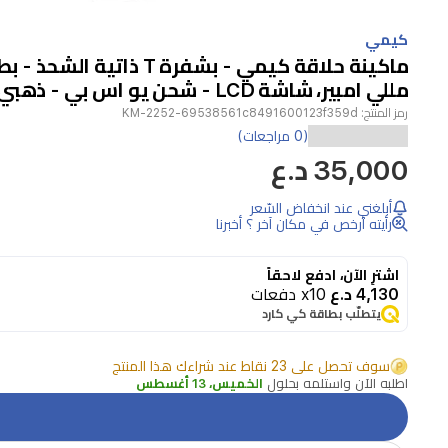
Item
1
كيمي
of
1
مللي امبير، شاشة LCD - شحن يو اس بي - ذهبي
رمز المنتج:
KM-2252-69538561c8491600123f359d
اكتشف
(0 مراجعات)
35,000 د.ع
ماكينة
قص
أبلغني عند انخفاض السّعر
الشعر
رأيته أرخص في مكان آخر ؟ أخبرنا
كيمي
اشترِ الآن، ادفع لاحقاً
KM-
4,130 د.ع
x10 دفعات
2252
يتطلّب بطاقة كي كارد
بلون
أصفر.
سوف تحصل على 23 نقاط عند شراءك هذا المنتج
هذه
اطلبه الآن واستلمه بحلول
الخميس، 13 أغسطس
الماكينة
القابلة