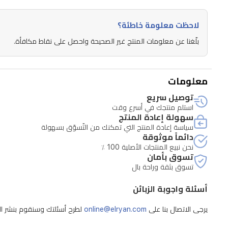
متغيرة
تخصيص
لاحظت معلومة خاطئة؟
الأداء
بلّغنا عن معلومات المنتج غير الصحيحة واحصل على نقاط مكافأة.
حسب
نوع
معلومات
الشعر.
توصيل سريع
بطارية
استلم منتجك في أسرع وقت
قابلة
سهولة إعادة المنتج
سياسة إعادة المنتج التي تمكنك من التّسوّق بسهولة
لإعادة
دائماً موثوقة
الشحن
نحن نبيع المنتجات الأصلية 100 ٪
تسوق بأمان
بسعة
تسوق بثقة وراحة بال
2500mAh
توفر
أسئلة واجوبة الزبائن
زمن
يرجى الاتصال بنا على
online@elryan.com
لطرح أسئلتك وسنقوم بنشر الإج
تشغيل