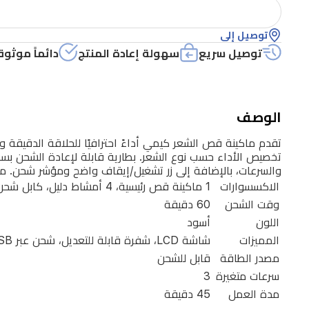
المعدني
الكامل
توصيل إلى
يضمن
توصيل سريع
سهولة إعادة المنتج
دائماً موثوق
المتانة
ومناسب
للنقش
الوصف
والتشذيب.
تقدم ماكينة قص الشعر كيمي أداءً احترافيًا للحلاقة الدقيقة 
يتيح
والسرعات، بالإضافة إلى زر تشغيل/إيقاف واضح ومؤشر شحن. م
نظام
الاكسسوارات
1 ماكينة قص رئيسية، 4 أمشاط دليل، كابل شحن USB، فرشاة تنظيف
الشفرة
وقت الشحن
60 دقيقة
القابلة
اللون
أسود
للتعديل
المميزات
شاشة LCD، شفرة قابلة للتعديل، شحن عبر USB
مصدر الطاقة
قابل للشحن
مع
سرعات متغيرة
3
ثلاث
مدة العمل
45 دقيقة
سرعات