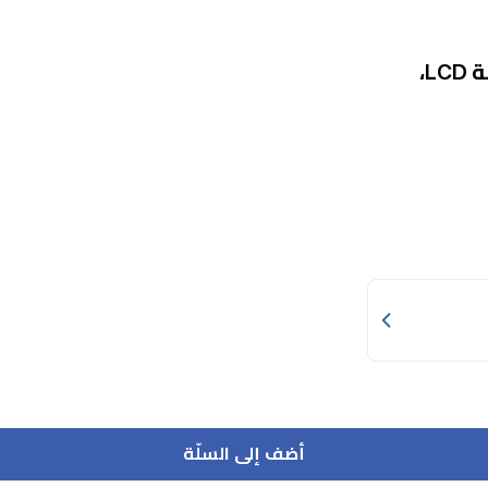
ماكينة حلاقة كيمي - شفرة قابلة للتعديل، شاشة LCD،
أضف إلى السلّة