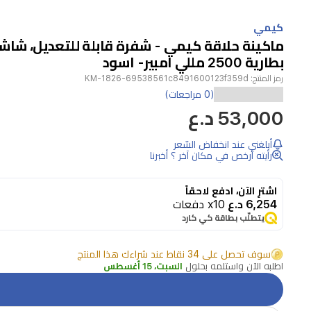
Item
1
كيمي
of
1
بطارية 2500 مللي امبير- اسود
رمز المنتج:
KM-1826-69538561c8491600123f359d
تقدم
(0 مراجعات)
53,000 د.ع
ماكينة
قص
أبلغني عند انخفاض السّعر
الشعر
رأيته أرخص في مكان آخر ؟ أخبرنا
كيمي
اشترِ الآن، ادفع لاحقاً
أداءً
6,254 د.ع
x10 دفعات
احترافيًا
يتطلّب بطاقة كي كارد
للحلاقة
سوف تحصل على 34 نقاط عند شراءك هذا المنتج
الدقيقة
اطلبه الآن واستلمه بحلول
السبت، 15 أغسطس
والتشكيل.
الهيكل