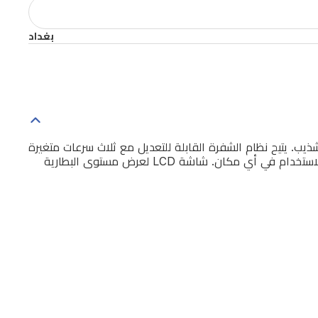
بغداد
يب. يتيح نظام الشفرة القابلة للتعديل مع ثلاث سرعات متغيرة
تخصيص الأداء حسب نوع الشعر. بطارية قابلة لإعادة الشحن بسعة 2500mAh توفر زمن تشغيل طويل مع شحن عبر USB لسهولة الاستخدام في أي مكان. شاشة LCD لعرض مستوى البطارية