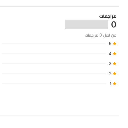
طويل
مع
مراجعات
شحن
0
عبر
USB
من اصل 0 مراجعات
لسهولة
5
الاستخدام
4
في
3
أي
2
مكان.
1
شاشة
LCD
لعرض
مستوى
البطارية
والسرعات،