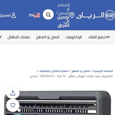
الاستلام
أو
التوصيل؟
EN
تسجيل 
توصيل
إلى
العراق
جميع الفئات
الإلكترونيات
المنزل و المطبخ
منتجات الاطفال
ا
الصفحة الرئيسية
المنزل و المطبخ
العناية بالمنزل والتنظيف
كاستويف مبيد حشرات كهربائي معلّق - 10 واط - MOSQUito - رمادي