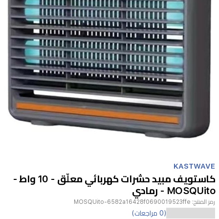
Item
1
KASTWAVE
of
كاستويف مبيد حشرات كهربائي معلّق - 10 واط -
1
MOSQUito - رمادي
رمز المنتج:
MOSQUito-6582a16428f0690019523ffe
جهاز
(0 مراجعات)