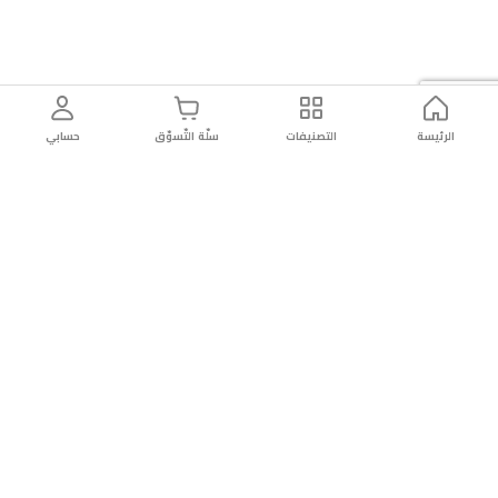
الرئيسة
التصنيفات
سلّة التّسوّق
حسابي
توصيل
سهولة إعادة
تسوق
دائماً
سريع
المنتج
بأمان
موثوقة
عن الريان