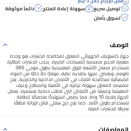
قابل للإرجاع خلال 3 أيام
باستخدام
توصيل سريع
سهولة إعادة المنتج
دائماً موثوقة
مصباح
تسوق بأمان
الأشعة
فوق
البنفسجية
الوصف
بطول
جهاز كاستويف الكهربائي المعلق لمكافحة الحشرات هو وحدة
موجي
صغيرة الحجم مصممة للمساحات الكبيرة. يجذب الحشرات الطائرة
365
باستخدام مصباح الأشعة فوق البنفسجية بطول موجي 365
نانومتر،
نانومتر، ويقضي عليها بكفاءة عالية، موفرًا حلاً خاليًا من المواد
الكيميائية لمكافحة الآفات في الأماكن الداخلية والخارجية. يتيح
ويقضي
تصميمه المعلق سهولة تركيبه في الأفنية والمطابخ وغرف
عليها
المعيشة وغيرها من الأماكن التي تتطلب حماية مستمرة. يعمل
الجهاز بقدرة 10 واط، مما يضمن استهلاكًا منخفضًا للطاقة
بكفاءة
لاستخدام طويل الأمد. كما يتيح درج سفلي قابل للإزالة تنظيفًا
عالية،
سريعًا للحشرات الميتة
موفرًا
حلاً
المواصفات