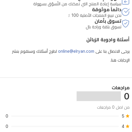
10
سياسة إعادة المنتج التي تمكنك من التّسوّق بسهولة
واط،
دائماً موثوقة
نحن نبيع المنتجات الأصلية 100 ٪
مما
تسوق بأمان
يضمن
تسوق بثقة وراحة بال
استهلاكًا
أسئلة واجوبة الزبائن
منخفضًا
يرجى الاتصال بنا على
online@elryan.com
لطرح أسئلتك وسنقوم بنشر
للطاقة
الإجابات هنا.
لاستخدام
طويل
الأمد.
مراجعات
كما
0
يتيح
درج
من اصل 0 مراجعات
سفلي
0
5
قابل
0
4