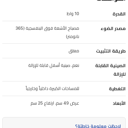
خاليًا
من
القدرة
10 واط
المواد
الكيميائية
مصدر الضوء
مصباح الأشعة فوق البنفسجية (365
نانومتر)
لمكافحة
الآفات
طريقة التثبيت
معلق
في
الأماكن
الصينية القابلة
نعم، صينية أسفل قابلة للإزالة
الداخلية
للإزالة
والخارجية.
يتيح
التغطية
للمساحات الكبيرة داخلياً وخارجياً
تصميمه
الأبعاد
عرض 49 سم، ارتفاع 25 سم
المعلق
سهولة
تركيبه
لاحظت معلومة خاطئة؟