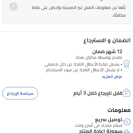
في
بلّغنا عن معلومات المنتج غير الصحيحة واحصل على نقاط
الأفنية
مكافأة.
والمطابخ
وغرف
المعيشة
الضمان و الاسترجاع
وغيرها
12 شهر ضمان
من
مقدم بواسطة مكازان بغداد
الأماكن
التي
عرض المزيد
تتطلب
حماية
قابل للإرجاع خلال 3 أيام
سياسة الإرجاع
مستمرة.
معلومات
يعمل
• تتطلب الصيانة التحقق من الرقم التسلسلي للجهاز
الجهاز
توصيل سريع
استلم منتجك في أسرع وقت
بقدرة
سهولة إعادة المنتج