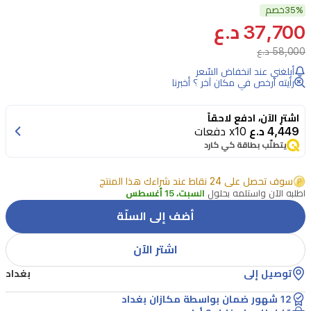
35%
خصم
كاستويف
37,700 د.ع
الكهربائي
58,000 د.ع
المعلق
أبلغني عند انخفاض السّعر
لمكافحة
رأيته أرخص في مكان آخر ؟ أخبرنا
الحشرات
هو
اشترِ الآن، ادفع لاحقاً
4,449 د.ع
x10 دفعات
وحدة
يتطلّب بطاقة كي كارد
صغيرة
الحجم
سوف تحصل على 24 نقاط عند شراءك هذا المنتج
اطلبه الآن واستلمه بحلول
السبت، 15 أغسطس
مصممة
أضف إلى السلّة
للمساحات
الكبيرة.
اشتر الآن
يجذب
توصيل إلى
بغداد
الحشرات
12 شهور ضمان بواسطة مكازان بغداد
الطائرة