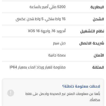
بذاكرة
البطارية
5200 مللي أمبير بالساعة
تخزين
داخلية
الشحن
15 واط سلكي، 5 واط شحن عكسي
سعة
128
نظام التشغيل
أندرويد 16، واجهة XOS 16
جيجابايت
قابلة
شريحة الاتصال
دبل سيم
للتوسعة،
الأمان
ويعمل
بصمة جانبية
بنظام
المتانة
مقاومة للغبار ورذاذ الماء بمعيار IP64
أندرويد
16
مع
لاحظت معلومة خاطئة؟
واجهة
XOS
بلّغنا عن معلومات المنتج غير الصحيحة واحصل على نقاط
16،
مكافأة.