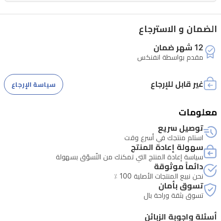
مما
يوفر
الضمان و الاسترجاع
تجربة
استخدام
12 شهر ضمان
مقدم بواسطة انفنكس
حديثة
وفعالة.
غير قابل للإرجاع
سياسة الإرجاع
معلومات
توصيل سريع
استلم منتجك في أسرع وقت
سهولة إعادة المنتج
سياسة إعادة المنتج التي تمكنك من التّسوّق بسهولة
دائماً موثوقة
نحن نبيع المنتجات الأصلية 100 ٪
تسوق بأمان
تسوق بثقة وراحة بال
أسئلة واجوبة الزبائن