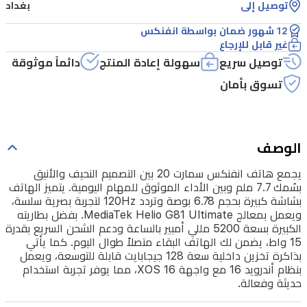
لتجربة
توصيل إلى
بغداد
بصرية
12 شهور ضمان بواسطة انفنكس
غير قابل للإرجاع
سلسة،
توصيل سريع
سهولة إعادة المنتج
دائماً موثوقة
ويعمل
تسوق بأمان
بمعالج
MediaTek
Helio
G81
Ultimate.
الوصف
بفضل
يجمع هاتف انفنكس سمارت 20 بين التصميم النحيف والأنيق
بطاريته
بسُمك 7.7 ملم وبين الأداء الموثوق للمهام اليومية. يتميز الهاتف
الكبيرة
بشاشة كبيرة بحجم 6.78 بوصة وتردد 120Hz لتجربة بصرية سلسة،
ويعمل بمعالج MediaTek Helio G81 Ultimate. بفضل بطاريته
بسعة
الكبيرة بسعة 5200 مللي أمبير بالساعة ودعم الشحن السريع بقدرة
5200
15 واط، يضمن لك الهاتف البقاء متصلاً طوال اليوم. كما يأتي
مللي
بذاكرة تخزين داخلية سعة 128 جيجابايت قابلة للتوسعة، ويعمل
بنظام أندرويد 16 مع واجهة XOS 16، مما يوفر تجربة استخدام
أمبير
حديثة وفعالة.
بالساعة