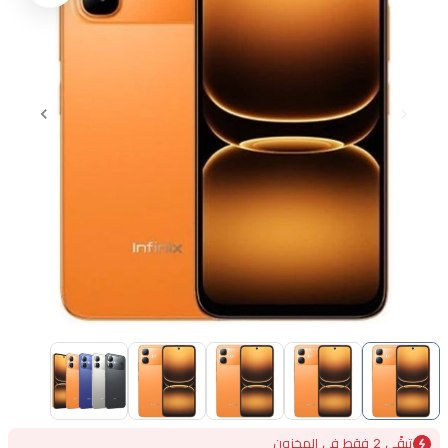
Item
1
of
5
Item
تبقًى 2 فقط في المخزون
1