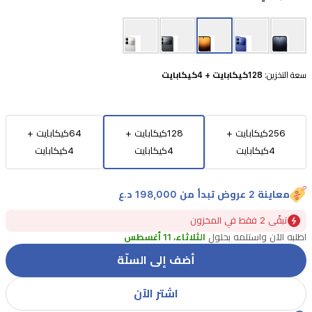
7.7
ملم
وبين
الأداء
سعة التخزين:
128كيكابايت + 4كيكابايت
الموثوق
للمهام
اليومية.
256كيكابايت +
128كيكابايت +
64كيكابايت +
يتميز
4كيكابايت
4كيكابايت
4كيكابايت
الهاتف
بشاشة
معاينة 2 عروض تبدأ من 198,000 د.ع
كبيرة
تبقًى 2 فقط في المخزون
بحجم
اطلبه الآن واستلمه بحلول
الثلاثاء، 11 أغسطس
6.78
أضف إلى السلّة
بوصة
وتردد
اشتر الآن
120Hz