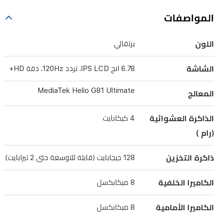
ودعم
المواصفات
الشحن
السريع
اللون
برتقالي
بقدرة
15
الشاشة
6.78 انج IPS LCD، تردد 120Hz، دقة HD+
واط،
يضمن
MediaTek Helio G81 Ultimate
المعالج
لك
الهاتف
الذاكرة العشوائية
4 كيكابايت
البقاء
(رام )
متصلاً
ذاكرة التخزين
128 جيجابايت (قابلة للتوسعة حتى 2 تيرابايت)
طوال
اليوم.
الكاميرا الخلفية
8 ميكابكسل
كما
يأتي
الكاميرا الأمامية
8 ميكابكسل