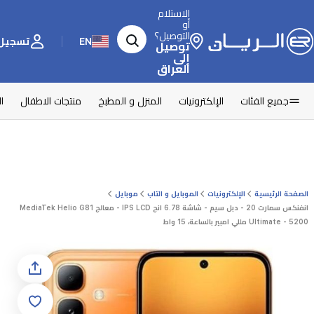
الاستلام
أو
التوصيل؟
EN
تسجيل 
توصيل
إلى
العراق
جميع الفئات
الإلكترونيات
المنزل و المطبخ
منتجات الاطفال
ا
الصفحة الرئيسية
الإلكترونيات
الموبايل و التاب
موبايل
انفنكس سمارت 20 - دبل سيم - شاشة 6.78 انج IPS LCD - معالج MediaTek Helio G81
Ultimate - 5200 مللي امبير بالساعة، 15 واط