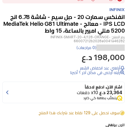
of
INFINIX
5
انفنكس سمارت 20 - دبل سيم - شاشة 6.78 انج
IPS LCD - معالج MediaTek Helio G81 Ultimate -
5200 مللي امبير بالساعة، 15 واط
رمز المنتج:
INFINIX-SMART-20-4/128-ORANGE-
66007212b2028a0041a46282
يجمع
(0 مراجعات)
198,000 د.ع
هاتف
انفنكس
أبلغني عند انخفاض السّعر
سمارت
رأيته أرخص في مكان آخر ؟ أخبرنا
20
بين
اشترِ الآن، ادفع لاحقاً
23,364 د.ع
x10 دفعات
التصميم
يتطلّب بطاقة كي كارد
النحيف
والأنيق
سوف تحصل على 129 نقاط عند شراءك هذا المنتج
بسُمك
اللون:
برتقالي