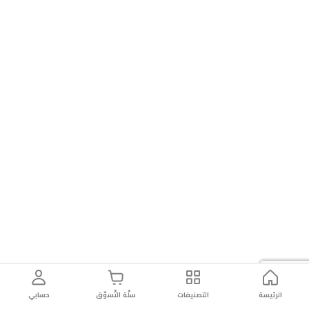
الرئيسة
التصنيفات
سلّة التّسوّق
حسابي