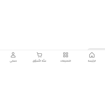
الرئيسة
التصنيفات
سلّة التّسوّق
حسابي
توصيل
سهولة إعادة
تسوق
دائماً