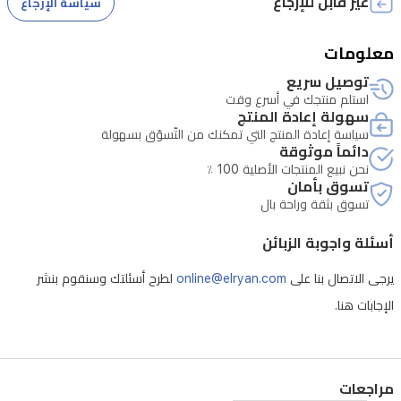
غير قابل للإرجاع
سياسة الإرجاع
تدعم
الشحن
معلومات
السلكي
توصيل سريع
السريع
استلم منتجك في أسرع وقت
سهولة إعادة المنتج
بقدرة
سياسة إعادة المنتج التي تمكنك من التّسوّق بسهولة
100
دائماً موثوقة
واط
نحن نبيع المنتجات الأصلية 100 ٪
تسوق بأمان
والشحن
تسوق بثقة وراحة بال
اللاسلكي
أسئلة واجوبة الزبائن
بقدرة
50
يرجى الاتصال بنا على
online@elryan.com
لطرح أسئلتك وسنقوم بنشر
واط.
الإجابات هنا.
يتضمن
الهاتف
ميزات
مراجعات