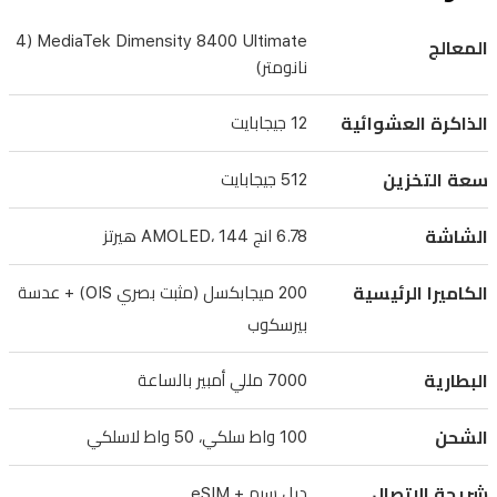
ومعدل
تحديث
MediaTek Dimensity 8400 Ultimate (4
المعالج
144
نانومتر)
هيرتز
لتجربة
الذاكرة العشوائية
12 جيجابايت
بصرية
سعة التخزين
512 جيجابايت
فائقة
السلاسة.
الشاشة
6.78 انج AMOLED، 144 هيرتز
يأتي
الهاتف
الكاميرا الرئيسية
200 ميجابكسل (مثبت بصري OIS) + عدسة
بنظام
بيرسكوب
تصوير
البطارية
7000 مللي أمبير بالساعة
احترافي
بدقة
الشحن
100 واط سلكي، 50 واط لاسلكي
200
ميجابكسل
شريحة الاتصال
دبل سيم + eSIM