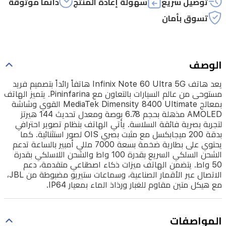
توصيل سريع
سهولة إعادة المنتج
دائماً موثوقة
بالتعاون
تسوق بأمان
مع
Pininfarina.
يتميز
الهاتف
الوصف
بمعالج
يعد هاتف Infinix Note 60 Ultra 5G هاتفاً رائداً بتصميم فريد
MediaTek
مستوحى من عالم السيارات بالتعاون مع Pininfarina. يتميز الهاتف
Dimensity
بمعالج MediaTek Dimensity 8400 Ultimate القوي وشاشة
8400
AMOLED مذهلة بحجم 6.78 بوصة ومعدل تحديث 144 هيرتز
Ultimate
لتجربة بصرية فائقة السلاسة. يأتي الهاتف بنظام تصوير احترافي
القوي
بدقة 200 ميجابكسل مع مثبت بصري OIS لصور استثنائية. كما
يحتوي على بطارية ضخمة بسعة 7000 مللي أمبير بالساعة تدعم
وشاشة
الشحن السلكي السريع بقدرة 100 واط والشحن اللاسلكي بقدرة
AMOLED
50 واط. يتضمن الهاتف ميزات ذكاء اصطناعي متقدمة، دعم
مذهلة
الاتصال عبر الأقمار الصناعية، وسماعات ستيريو مضبوطة من JBL،
مع هيكل متين مقاوم للغبار ورذاذ الماء بمعيار IP64.
بحجم
6.78
بوصة
المواصفات