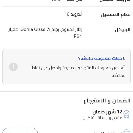
مع
مثبت
نظام التشغيل
أندرويد 16
بصري
OIS
الهيكل
إطار ألمنيوم، زجاج Gorilla Glass 7i، معيار
لصور
IP64
استثنائية.
كما
لاحظت معلومة خاطئة؟
يحتوي
بلّغنا عن معلومات المنتج غير الصحيحة واحصل على نقاط
على
مكافأة.
بطارية
ضخمة
بسعة
الضمان و الاسترجاع
7000
12 شهر ضمان
مللي
مقدم بواسطة انفنكس
أمبير
بالساعة