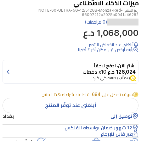
ميزات الذكاء الاصطناعي
رمز المنتج:
NOTE-60-ULTRA-5G-12/512GB-Monza-Red-
66007212b2028a0041a46282
يعد
(0 مراجعات)
1,068,000 د.ع
هاتف
Infinix
Note
أبلغني عند انخفاض السّعر
رأيته أرخص في مكان آخر ؟ أخبرنا
60
Ultra
5G
اشترِ الآن، ادفع لاحقاً
هاتفاً
126,024 د.ع
x10 دفعات
يتطلّب بطاقة كي كارد
رائداً
بتصميم
سوف تحصل على 694 نقاط عند شراءك هذا المنتج
فريد
أبلغني عند توفّر المنتج
مستوحى
توصيل إلى
بغداد
من
عالم
12 شهور ضمان بواسطة انفنكس
غير قابل للإرجاع
السيارات