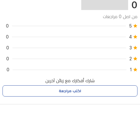
ذكاء
0
اصطناعي
من اصل 0 مراجعات
متقدمة،
0
5
دعم
0
4
الاتصال
عبر
0
3
الأقمار
0
2
الصناعية،
0
1
وسماعات
شارك أفكارك مع زبائن آخرين
ستيريو
اكتب مراجعة
مضبوطة
من
JBL،
مع
هيكل