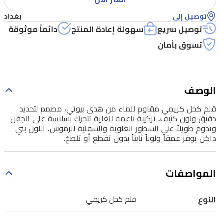
تركيبة
توصيل إلى
بغداد
ناعمة
توصيل سريع
سهولة إعادة المنتج
دائماً موثوقة
للغاية
تسوق بأمان
تتحرك
بسلاسة
على
الوصف
الجفن
قلم كحل كريمي مقاوم للماء من هدى بيوتي، مصمم لتحديد
وتدوم
دقيق ولون كثيف. تركيبة ناعمة للغاية تتحرك بسلاسة على الجفن
وتدوم طويلاً على السطور العلوية والسفلية للرموش. اللون بني
طويلاً
داكن يوفر عمقاً ولوناً ثابتاً بدون تقطع أو تلطخ.
على
السطور
المواصفات
العلوية
والسفلية
النوع
قلم كحل كريمي
للرموش.
اللون