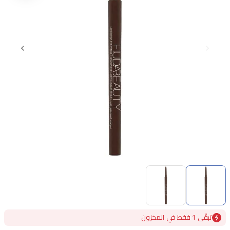
Item
1
of
2
Item
تبقًى 1 فقط في المخزون
1
of