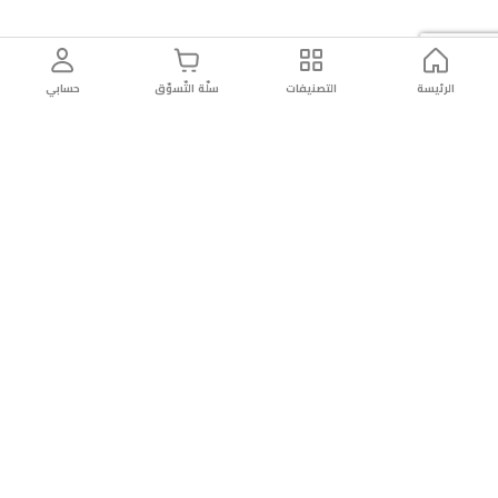
الرئيسة
التصنيفات
سلّة التّسوّق
حسابي
توصيل
سهولة إعادة
تسوق
دائماً
سريع
المنتج
بأمان
موثوقة
عن الريان
عن الريان