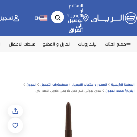
الاستلام
أو
التوصيل؟
EN
تسجيل 
توصيل
إلى
العراق
جميع الفئات
الإلكترونيات
المنزل و المطبخ
منتجات الاطفال
ا
الصفحة الرئيسية
العطور و منتجات التجميل
مستحضرات التجميل
العيون
ايلاينر/ محدد العيون
هدى بيوتي قلم كحل كريمي طويل الامد ,بني