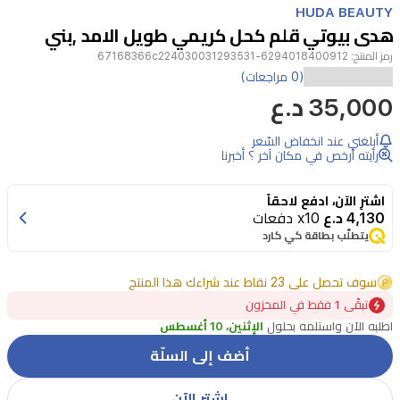
HUDA BEAUTY
2
هدى بيوتي قلم كحل كريمي طويل الامد ,بني
رمز المنتج:
6294018400912-67168366c224030031293531
قلم
(0 مراجعات)
35,000 د.ع
كحل
كريمي
أبلغني عند انخفاض السّعر
مقاوم
رأيته أرخص في مكان آخر ؟ أخبرنا
للماء
اشترِ الآن، ادفع لاحقاً
من
4,130 د.ع
x10 دفعات
هدى
يتطلّب بطاقة كي كارد
بيوتي،
سوف تحصل على 23 نقاط عند شراءك هذا المنتج
مصمم
تبقًى 1 فقط في المخزون
لتحديد
اطلبه الآن واستلمه بحلول
الإثنين، 10 أغسطس
دقيق
أضف إلى السلّة
ولون
كثيف.
اشتر الآن