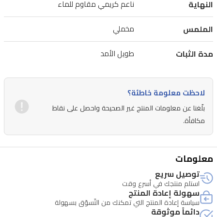
النهاية
ناعم كريمي مقاوم للماء
بني
داكن
الملمس
مخملي
يوفر
مدة الثبات
طويل الأمد
عمقاً
ولوناً
ثابتاً
لاحظت معلومة خاطئة؟
بدون
بلّغنا عن معلومات المنتج غير الصحيحة واحصل على نقاط
تقطع
مكافأة.
أو
تلطخ.
معلومات
توصيل سريع
استلم منتجك في أسرع وقت
سهولة إعادة المنتج
سياسة إعادة المنتج التي تمكنك من التّسوّق بسهولة
دائماً موثوقة