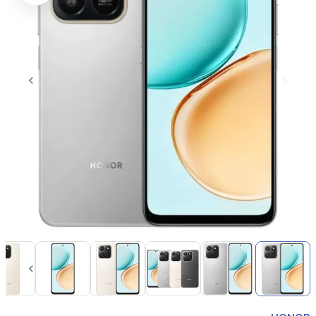
Item
1
of
14
Item
1