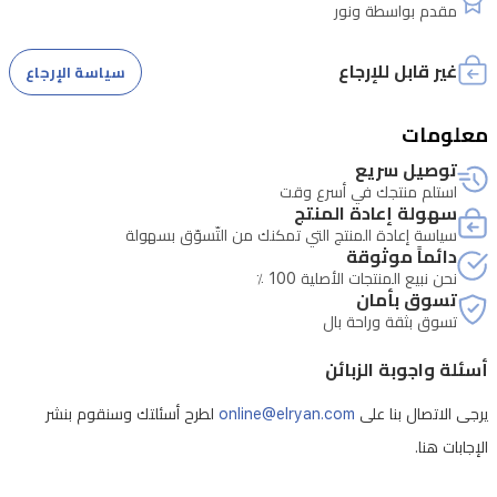
مقدم بواسطة ونور
لمقاومة
السقوط
غير قابل للإرجاع
سياسة الإرجاع
حماية
موثوقة
معلومات
للاستخدام
توصيل سريع
اليومي.
استلم منتجك في أسرع وقت
سهولة إعادة المنتج
يعمل
سياسة إعادة المنتج التي تمكنك من التّسوّق بسهولة
دائماً موثوقة
الهاتف
نحن نبيع المنتجات الأصلية 100 ٪
بنظام
تسوق بأمان
MagicOS
تسوق بثقة وراحة بال
9.0
المبني
أسئلة واجوبة الزبائن
على
يرجى الاتصال بنا على
online@elryan.com
لطرح أسئلتك وسنقوم بنشر
أندرويد
الإجابات هنا.
15
لتجربة