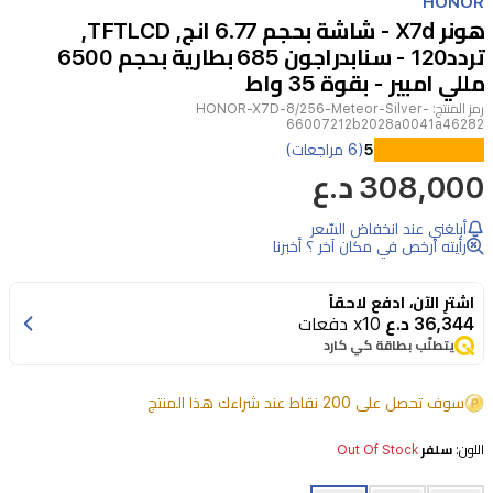
HONOR
of
هونر X7d - شاشة بحجم 6.77 انج, TFTLCD,
14
تردد120 - سنابدراجون 685 بطارية بحجم 6500
مللي امبير - بقوة 35 واط
رمز المنتج:
HONOR-X7D-8/256-Meteor-Silver-
66007212b2028a0041a46282
يجمع
5
(6 مراجعات)
308,000 د.ع
هاتف
هونر
أبلغني عند انخفاض السّعر
X7d
رأيته أرخص في مكان آخر ؟ أخبرنا
بين
الأداء
اشترِ الآن، ادفع لاحقاً
36,344 د.ع
x10 دفعات
العملي
يتطلّب بطاقة كي كارد
والتصميم
العصري
سوف تحصل على 200 نقاط عند شراءك هذا المنتج
المتين.
اللون:
سلفر
Out Of Stock
يتميز