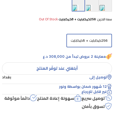
الهاتف
بشاشة
كبيرة
سعة التخزين:
256كيكابايت + 8كيكابايت
Out Of Stock
بحجم
6.77
بوصة
256كيكابايت + 8كيكابايت
مع
معدل
معاينة 2 عروض تبدأ من 308,000 د.ع
تحديث
120
أبلغني عند توفّر المنتج
هرتز،
توصيل إلى
بغداد
مما
12 شهور ضمان بواسطة ونور
يمنحك
غير قابل للإرجاع
تجربة
توصيل سريع
سهولة إعادة المنتج
دائماً موثوقة
تصفح
تسوق بأمان
ومشاهدة