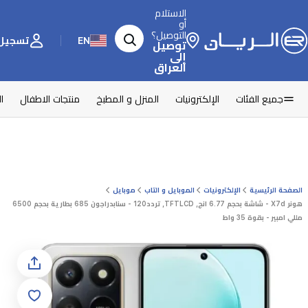
الاستلام
أو
التوصيل؟
EN
تسجيل 
توصيل
إلى
العراق
جميع الفئات
الإلكترونيات
المنزل و المطبخ
منتجات الاطفال
ا
الصفحة الرئيسية
الإلكترونيات
الموبايل و التاب
موبايل
هونر X7d - شاشة بحجم 6.77 انج, TFTLCD, تردد120 - سنابدراجون 685 بطارية بحجم 6500
مللي امبير - بقوة 35 واط