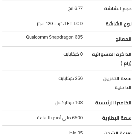
عملاقة
حجم الشاشة
6.77 انج
بسعة
6500
نوع الشاشة
TFT LCD، تردد 120 هرتز
مللي
أمبير
Qualcomm Snapdragon 685
المعالج
بالساعة
الذاكرة العشوائية
8 كيكابايت
توفر
(رام )
طاقة
تدوم
سعة التخزين
256 كيكابايت
طويلاً،
الداخلية
مع
دعم
الكاميرا الرئيسية
108 ميكابكسل
الشحن
السريع
سعة البطارية
6500 مللي أمبير بالساعة
بقوة
سرعة الشحن
35 واط
35