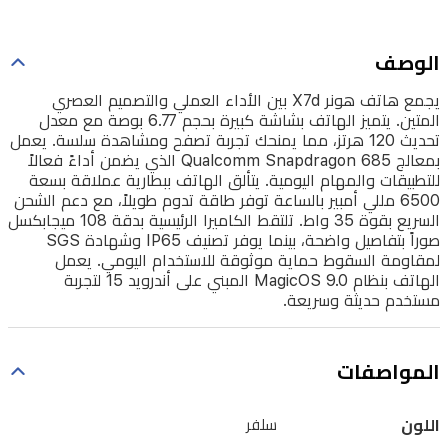
سلسة.
يعمل
الوصف
بمعالج
Qualcomm
يجمع هاتف هونر X7d بين الأداء العملي والتصميم العصري
Snapdragon
المتين. يتميز الهاتف بشاشة كبيرة بحجم 6.77 بوصة مع معدل
685
تحديث 120 هرتز، مما يمنحك تجربة تصفح ومشاهدة سلسة. يعمل
بمعالج Qualcomm Snapdragon 685 الذي يضمن أداءً فعالاً
الذي
للتطبيقات والمهام اليومية. يتألق الهاتف ببطارية عملاقة بسعة
يضمن
6500 مللي أمبير بالساعة توفر طاقة تدوم طويلاً، مع دعم الشحن
السريع بقوة 35 واط. تلتقط الكاميرا الرئيسية بدقة 108 ميجابكسل
أداءً
صوراً بتفاصيل واضحة، بينما يوفر تصنيف IP65 وشهادة SGS
فعالاً
لمقاومة السقوط حماية موثوقة للاستخدام اليومي. يعمل
الهاتف بنظام MagicOS 9.0 المبني على أندرويد 15 لتجربة
للتطبيقات
مستخدم حديثة وسريعة.
والمهام
اليومية.
المواصفات
يتألق
الهاتف
اللون
سلفر
ببطارية