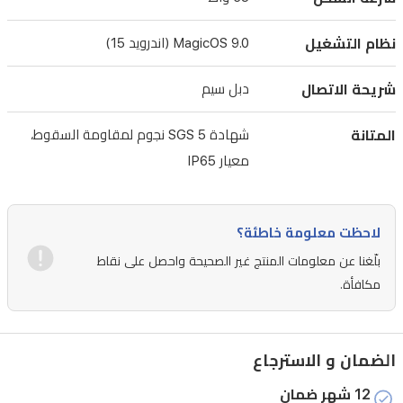
واط.
نظام التشغيل
MagicOS 9.0 (اندرويد 15)
تلتقط
الكاميرا
شريحة الاتصال
دبل سيم
الرئيسية
بدقة
المتانة
شهادة SGS 5 نجوم لمقاومة السقوط،
108
معيار IP65
ميجابكسل
صوراً
بتفاصيل
لاحظت معلومة خاطئة؟
واضحة،
بلّغنا عن معلومات المنتج غير الصحيحة واحصل على نقاط
بينما
مكافأة.
يوفر
تصنيف
IP65
الضمان و الاسترجاع
وشهادة
12 شهر ضمان
SGS