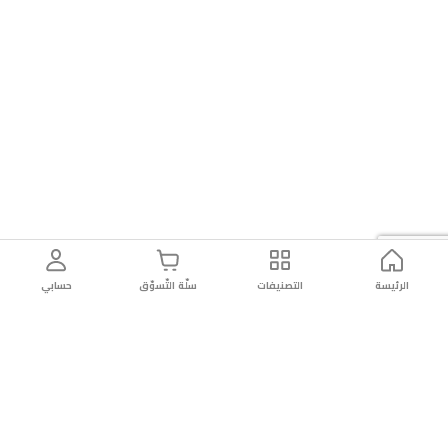
الرئيسة
التصنيفات
سلّة التّسوّق
حسابي