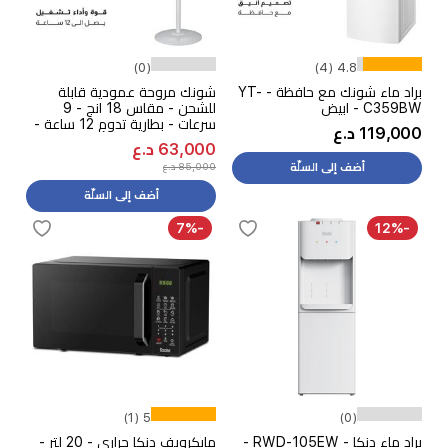
(0)
4.8 (4)
براد ماء شونك مع حافظة - YT-
شونك مروحة عمودية قابلة
C359BW - ابيض
للشحن - مقاس 18 انج - 9
سرعات - بطارية تدوم 12 ساعة -
119,000 د.ع
EFR-18R65SW - أبيض
63,000 د.ع
85,000 د.ع
أضف إلى السلّة
أضف إلى السلّة
-7%
-12%
5 (1)
(0)
براد ماء دنكا - RWD-105EW -
مايكرويف دنكا حراري - 20 لتر -