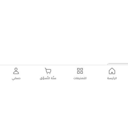
الرئيسة
التصنيفات
سلّة التّسوّق
حسابي