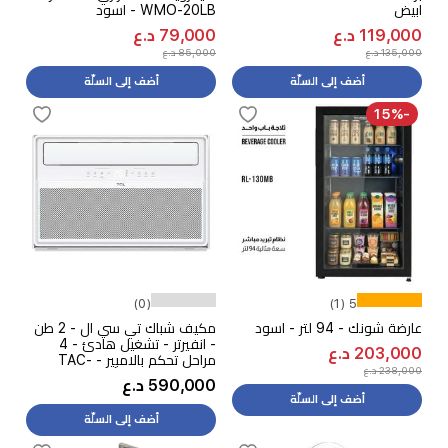
ابيض
WMO-20LB - اسود
119,000 د.ع
79,000 د.ع
135,000 د.ع
85,000 د.ع
أضف إلى السلّة
أضف إلى السلّة
-15%
(0)
5 (1)
عارضة شونك - 94 لتر - اسود
مكيف شباك تي سي ال - 2 طن
- انفيرتر - تشغيل هادئ - 4
203,000 د.ع
مراحل تحكم بالامبير - TAC-
238,000 د.ع
24CHWA/ETI - أبيض
590,000 د.ع
أضف إلى السلّة
أضف إلى السلّة