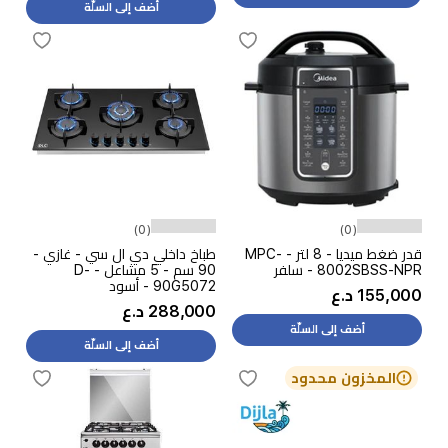
أضف إلى السلّة
(0)
(0)
قدر ضغط ميديا - 8 لتر - MPC-
طباخ داخلي دي ال سي - غازي -
8002SBSS-NPR - سلفر
90 سم - 5 مشاعل - D-
90G5072 - أسود
155,000 د.ع
288,000 د.ع
أضف إلى السلّة
أضف إلى السلّة
المخزون محدود