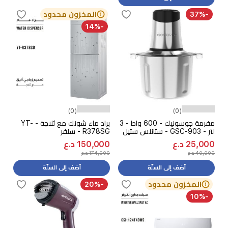
-37%
المخزون محدود
-14%
(0)
(0)
مفرمة جوسونيك - 600 واط - 3
براد ماء شونك مع ثلاجة - YT-
لتر - GSC-903 - ستانلس ستيل
R378SG - سلفر
25,000 د.ع
150,000 د.ع
40,000 د.ع
174,000 د.ع
أضف إلى السلّة
أضف إلى السلّة
المخزون محدود
-20%
-10%