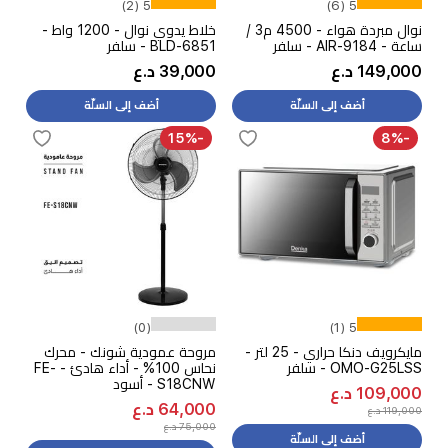
5 (2)
5 (6)
نوال مبردة هواء - 4500 م3 /
خلاط يدوي نوال - 1200 واط -
ساعة - AIR-9184 - سلفر
BLD-6851 - سلفر
149,000 د.ع
39,000 د.ع
أضف إلى السلّة
أضف إلى السلّة
-15%
-8%
(0)
5 (1)
مايكرويف دنكا حراري - 25 لتر -
مروحة عمودية شونك - محرك
OMO-G25LSS - سلفر
نحاس 100% - أداء هادئ - FE-
S18CNW - أسود
109,000 د.ع
64,000 د.ع
119,000 د.ع
75,000 د.ع
أضف إلى السلّة