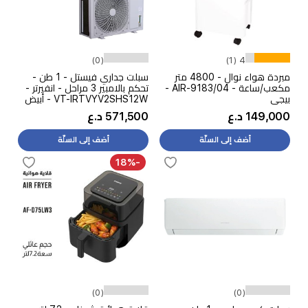
(0)
4 (1)
مبردة هواء نوال - 4800 متر
سبلت جداري فيستل - 1 طن -
مكعب/ساعة - AIR-9183/04 -
تحكم بالامبير 3 مراحل - انفيرتر -
بيجي
VT-IRTVYV2SHS12W - أبيض
149,000 د.ع
571,500 د.ع
أضف إلى السلّة
أضف إلى السلّة
-18%
(0)
(0)