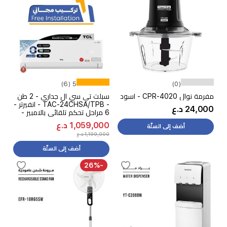
5 (6)
(0)
مفرمة نوال CPR-4020 - اسود
سبلت تي سي ال جداري - 2 طن
- TAC-24CHSA/TPB - انفيرتر -
24,000 د.ع
6 مراحل تحكم تلقائي بالامبير -
ابيض + تركيب مجاني
1,059,000 د.ع
أضف إلى السلّة
1,199,000 د.ع
أضف إلى السلّة
-26%