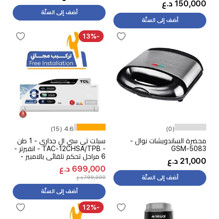
150,000 د.ع
أضف إلى السلّة
أضف إلى السلّة
-13%
4.6 (15)
(0)
محضرة الساندويشات نوال -
سبلت تي سي ال جداري - 1 طن
GSM-5083
- TAC-12CHSA/TPB - انفيرتر -
6 مراحل تحكم تلقائي بالامبير -
21,000 د.ع
ابيض + تركيب مجاني
699,000 د.ع
799,000 د.ع
أضف إلى السلّة
أضف إلى السلّة
-12%