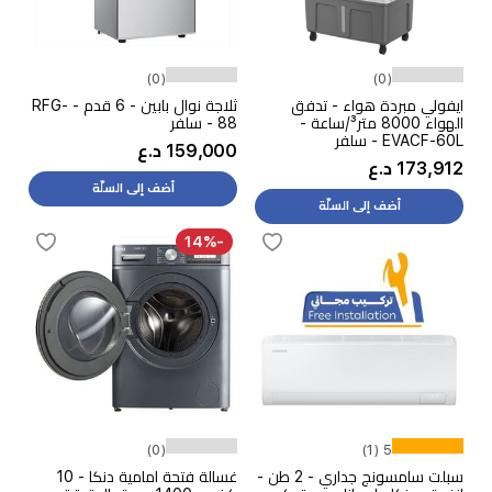
(0)
(0)
ايفولي مبردة هواء - تدفق
ثلاجة نوال بابين - 6 قدم - RFG-
الهواء ‎8000 متر³/ساعة -
88 - سلفر
EVACF-60L - سلفر
159,000 د.ع
173,912 د.ع
أضف إلى السلّة
أضف إلى السلّة
-14%
(0)
5 (1)
سبلت سامسونج جداري - 2 طن -
غسالة فتحة امامية دنكا - 10