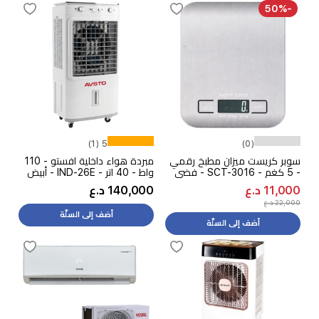
-50%
5 (1)
(0)
سوبر كريست ميزان مطبخ رقمي
مبردة هواء داخلية افستو - 110
- 5 كغم - SCT-3016 - فضي
واط - 40 اتر - IND-26E - أبيض
11,000 د.ع
140,000 د.ع
22,000 د.ع
أضف إلى السلّة
أضف إلى السلّة