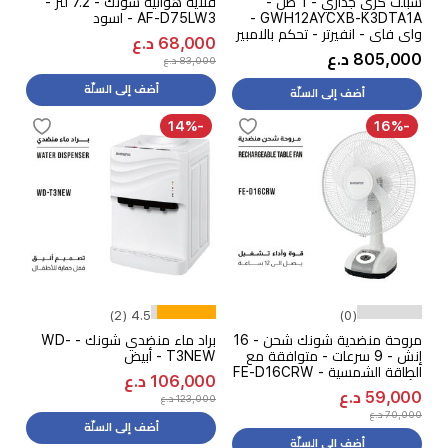
سبلت كري جداري - 1 طن -
قلاية هوائية شونك - 7.2 لتر -
GWH12AYCXB-K3DTA1A -
AF-D75LW3 - اسود
واي فاي - انفيرتر - تحكم بالامبير
68,000 د.ع
- ابيض
805,000 د.ع
83,000 د.ع
أضف إلى السلّة
أضف إلى السلّة
-14%
-16%
4.5 (2)
(0)
مروحة منضدية شونك شحن - 16
براد ماء منضدي شونك - WD-
إنش - 9 سرعات - متوافقة مع
T3NEW - أبيض
الطاقة الشمسية - FE-D16CRW
106,000 د.ع
- أبيض
59,000 د.ع
123,000 د.ع
70,000 د.ع
أضف إلى السلّة
أضف إلى السلّة