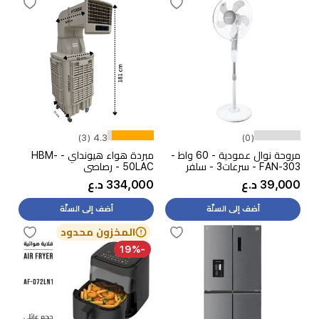
4.3 (3)
(0)
مروحة نوال عمودية - 60 واط -
مبردة هواء هيونداي - HBM-
FAN-303 - سرعات3 - سلفر
50LAC - رصاصي
39,000 د.ع
334,000 د.ع
أضف إلى السلّة
أضف إلى السلّة
المخزون محدود
-19%