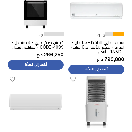
(0)
3 (1)
سبلت جداري الحافظ - 1.5 طن -
فريش طباخ غازي - 4 مشاعل -
انفيرتر - تحكم بالأمبير بـ 6 مراحل
CODE-4099 - ستانلس ستيل
- 18IVD - أبيض
266,250 د.ع
790,000 د.ع
أضف إلى السلّة
أضف إلى السلّة