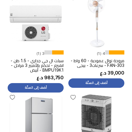
3 (1)
4 (1)
مروحة نوال عمودية - 60 واط -
سبلت ال جي جداري - 1.5 طن -
FAN-303 - سرعات3 - بيجي
انفيرتر - تحكم بالأمبير 3 مراحل -
BMPU19K1 - أبيض
39,000 د.ع
983,750 د.ع
أضف إلى السلّة
أضف إلى السلّة