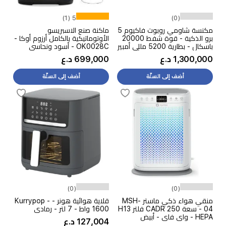
5 (1)
(0)
مكنسة شاومي روبوت فاكيوم 5
ماكنة صنع الاسبريسو
برو الذكية - قوة شفط 20000
الأوتوماتيكية بالكامل أرزوم أوكا -
باسكال - بطارية 5200 مللي أمبير
OK0028C - أسود ونحاسي
- ذكاء اصطناعي متطور - أبيض
1,300,000 د.ع
699,000 د.ع
أضف إلى السلّة
أضف إلى السلّة
(0)
(0)
منقي هواء ذكي ماستر MSH-
قلاية هوائية هونر - Kurrypop -
04 - سعة 250 CADR فلتر H13
1600 واط - 7 لتر - رمادي
HEPA - واي فاي - أبيض
127,004 د.ع