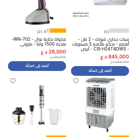
4 (2)
(0)
سبلت جداري شونك - 2 طن -
مكواة بخارية نوال - IRN-702-
أنفيرتر - تحكم بالأمبير 3 مستويات
بقدرة 1500 واط - ماروني
- CSI-H24T4DWS - أبيض
28,000 د.ع
845,000 د.ع
35,000 د.ع
944,000 د.ع
أضف إلى السلّة
أضف إلى السلّة