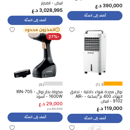
ابيض - انفيرتر
390,000 د.ع
3,028,995 د.ع
أضف إلى السلّة
أضف إلى السلّة
المخزون محدود
-27%
(0)
5 (1)
نوال مبردة هواء داخلية - تدفق
مكواة بخار نوال IRN-705 -
الهواء 400 م³/ساعة - AIR-
1600W - أسود
9102 - ابيض
29,000 د.ع
119,000 د.ع
40,000 د.ع
أضف إلى السلّة
أضف إلى السلّة