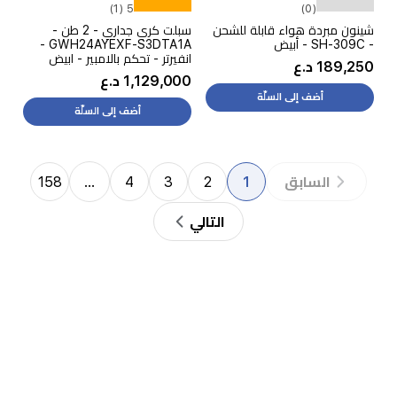
5 (1)
(0)
شينون مبردة هواء قابلة للشحن
سبلت كري جداري - 2 طن -
- SH-309C - أبيض
GWH24AYEXF-S3DTA1A -
انفيرتر - تحكم بالامبير - ابيض
189,250 د.ع
1,129,000 د.ع
أضف إلى السلّة
أضف إلى السلّة
158
…
4
3
2
1
السابق
التالي