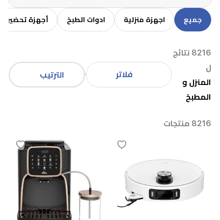
جميع
اجهزة منزلية
ادوات الطبخ
أجهزة تحضير ال
8216 نتائج
ل
فلاتر
الترتيب
المنزل و
المطبخ
8216 منتجات