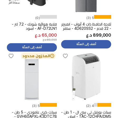
(0)
5 (3)
ثلاجة الحافظ ذات 4 أبواب - انفيرتر
قلاية هوائية شونك - 7.2 لتر -
- 22 قدم - 4D620SS2 - سلفر
AF-D72LN1 - اسود
899,000 د.ع
65,000 د.ع
80,000 د.ع
أضف إلى السلّة
أضف إلى السلّة
المخزون محدود
5 (3)
4 (2)
سبلت بورتبل تي سي ال - 1 طن -
سبلت كري عامودي - 5 طن -
TAC-12CHPA/DM5 - ابيض
GVH60APXL-K3DTC7B -