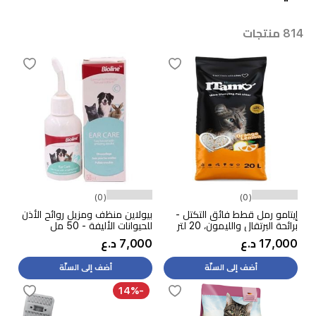
814 منتجات
(0)
(0)
إيتامو رمل قطط فائق التكتل -
بيولاين منظف ومزيل روائح الأذن
برائحة البرتقال والليمون، 20 لتر
للحيوانات الأليفة - 50 مل
17,000 د.ع
7,000 د.ع
أضف إلى السلّة
أضف إلى السلّة
-14%