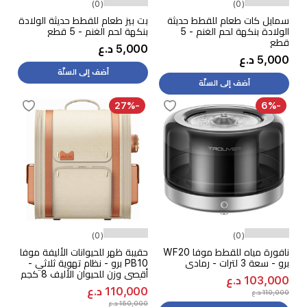
(0)
(0)
سمايل كات طعام للقطط حديثة
بت بيز طعام للقطط حديثة الولادة
الولادة بنكهة لحم الغنم - 5
بنكهة لحم الغنم - 5 قطع
قطع
5,000 د.ع
5,000 د.ع
أضف إلى السلّة
أضف إلى السلّة
-27%
-6%
(0)
(0)
نافورة مياه للقطط موفا WF20
حقيبة ظهر للحيوانات الأليفة موفا
برو - سعة 3 لترات - رمادي
PB10 برو - نظام تهوية ثلاثي -
أقصى وزن للحيوان الأليف 8 كجم
103,000 د.ع
- أبيض
110,000 د.ع
110,000 د.ع
150,000 د.ع