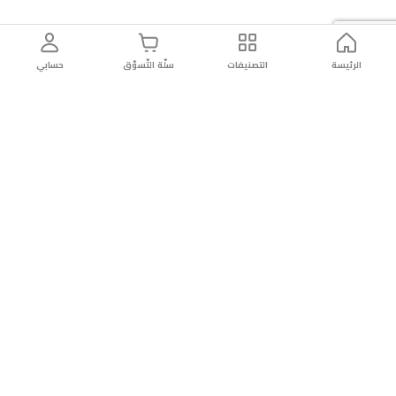
الرئيسة
التصنيفات
سلّة التّسوّق
حسابي
توصيل
سهولة إعادة
تسوق
دائماً
سريع
المنتج
بأمان
موثوقة
عن الريان
عن الريان