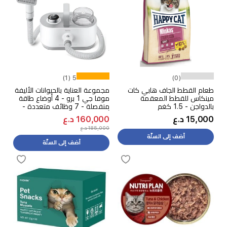
5 (1)
(0)
طعام القطط الجاف هابي كات
مجموعة العناية بالحيوانات الأليفة
مينكاس للقطط المعقمة
موفا جي 1 برو - 4 أوضاع طاقة
بالدواجن - 1.5 كغم
منفصلة - 7 وظائف متعددة -
أبيض
15,000 د.ع
160,000 د.ع
185,000 د.ع
أضف إلى السلّة
أضف إلى السلّة