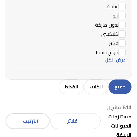
ليشات
ريو
بدون ماركة
كلاكسي
فكير
مونج سيمبا
عرض الكل
جميع
الكلاب
القطط
814 نتائج ل
مستلزمات
فلاتر
الترتيب
الحيوانات
الاليفة