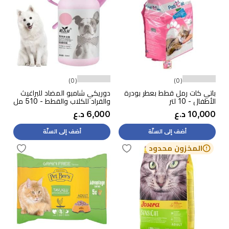
(0)
(0)
باتي كات رمل قطط بعطر بودرة
دوريكي شامبو المضاد للبراغيث
الأطفال - 10 لتر
والقراد للكلاب والقطط - 510 مل
10,000 د.ع
6,000 د.ع
أضف إلى السلّة
أضف إلى السلّة
المخزون محدود