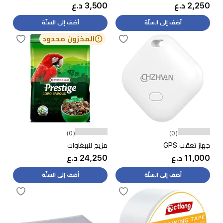
2,250 د.ع
3,500 د.ع
أضف إلى السلّة
أضف إلى السلّة
المخزون محدود
(0)
(0)
جهاز تعقب GPS
مزيج للببغاوات
11,000 د.ع
24,250 د.ع
أضف إلى السلّة
أضف إلى السلّة