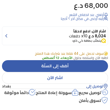
68,000 د.ع
هيرش
محور
أبلغني عند انخفاض السّعر
من
رأيته أرخص في مكان آخر ؟ أخبرنا
العز
اشترِ الآن، ادفع لاحقاً
للعود
8,024 د.ع
x10 دفعات
عطر
يتطلّب بطاقة كي كارد
للجنسين
سوف تحصل على 44 نقاط عند شراءك هذا المنتج
من
اطلبه الآن واستلمه بحلول
الأربعاء، 12 أغسطس
فئة
أضف إلى السلّة
او
دي
اشتر الآن
بارفان
توصيل إلى
بغداد
ذو
توصيل سريع
سهولة إعادة المنتج
دائماً موثوقة
طابع
تسوق بأمان
أزهري