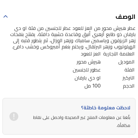
أنيق
وقاعدة
الوصف
خشبية
عطر هيرش محور من العز للعود عطر للجنسين من فئة او دي
دافئة.
بارفان ذو طابع أزهري أنيق وقاعدة خشبية دافئة. يفتتح بنفحات
زهر الزيزفون وياسمين سامباك وزهر الوزال، ثم يتطور قلبه إلى
يفتتح
الهيلوتروب وزهر البرتقال، ويختم بنغم أمبروكس وخشب دافئ.
بنفحات
العلامة التجارية
العز للعود
زهر
الموديل
هيرش محور
الفئة
عطور للجنسين
الزيزفون
التركيز
او دي بارفان
وياسمين
الحجم
100 مل
سامباك
وزهر
الوزال،
لاحظت معلومة خاطئة؟
ثم
بلّغنا عن معلومات المنتج غير الصحيحة واحصل على نقاط
يتطور
مكافأة.
قلبه