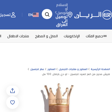
الاستلام
أو
التوصيل؟
EN
تسجيل 
توصيل
إلى
العراق
جميع الفئات
الإلكترونيات
المنزل و المطبخ
منتجات الاطفال
ا
الصفحة الرئيسية
العطور و منتجات التجميل
العطور
عطر للجنسين
هيرش محور من العز للعود للجنسين - او دي بارفان, 100 مل