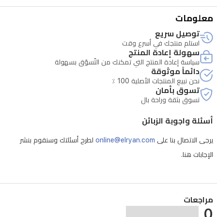
إلى
معلومات
الهيلوتروب
توصيل سريع
وزهر
استلم منتجك في أسرع وقت
سهولة إعادة المنتج
البرتقال،
سياسة إعادة المنتج التي تمكنك من التّسوّق بسهولة
ويختم
دائماً موثوقة
نحن نبيع المنتجات الأصلية 100 ٪
بنغم
تسوق بأمان
أمبروكس
تسوق بثقة وراحة بال
وخشب
أسئلة واجوبة الزبائن
دافئ.
يرجى الاتصال بنا على
online@elryan.com
لطرح أسئلتك وسنقوم بنشر
الإجابات هنا.
مراجعات
0