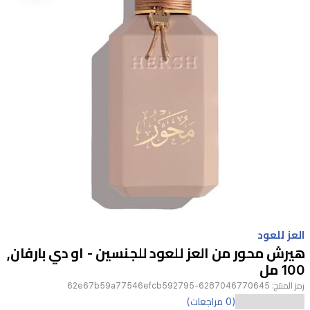
Item
1
العز للعود
of
هيرش محور من العز للعود للجنسين - او دي بارفان,
1
100 مل
رمز المنتج:
6287046770645-62e67b59a77546efcb592795
عطر
(0 مراجعات)