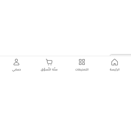
الرئيسة
التصنيفات
سلّة التّسوّق
حسابي
توصيل
سهولة إعادة
تسوق
دائماً
سريع
المنتج
بأمان
موثوقة