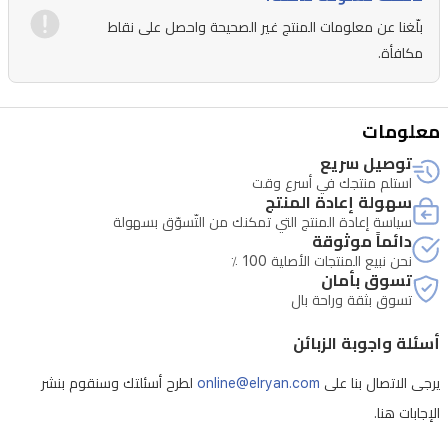
بلّغنا عن معلومات المنتج غير الصحيحة واحصل على نقاط
ليثيوم
1400
مكافأة.
مللي
أمبير،
معلومات
يعمل
توصيل سريع
على
استلم منتجك في أسرع وقت
220-
سهولة إعادة المنتج
240
سياسة إعادة المنتج التي تمكنك من التّسوّق بسهولة
فولت
دائماً موثوقة
(50/60
نحن نبيع المنتجات الأصلية 100 ٪
تسوق بأمان
هرتز)
تسوق بثقة وراحة بال
بثلاث
أسئلة واجوبة الزبائن
سرعات
وبمدة
يرجى الاتصال بنا على
online@elryan.com
لطرح أسئلتك وسنقوم بنشر
تشغيل
الإجابات هنا.
تصل