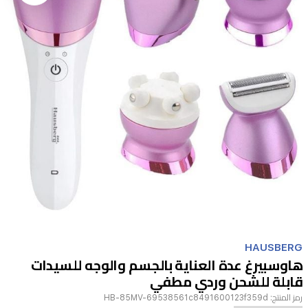
Item
1
HAUSBERG
of
هاوسبيرغ عدة العناية بالجسم والوجه للسيدات
1
قابلة للشحن وردي مطفي
رمز المنتج:
HB-85MV-69538561c8491600123f359d