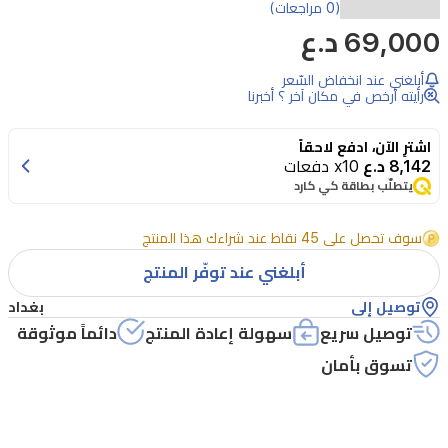
مجموعة
(0 مراجعات)
69,000 د.ع
هاوسبيرغ
للعناية
أبلغني عند انخفاض السّعر
بالجسم
رأيته أرخص في مكان آخر ؟ أخبرنا
والوجه
اشترِ الآن، ادفع لاحقاً
للسيدات
8,142 د.ع
x10 دفعات
هي
يتطلّب بطاقة كي كارد
جهاز
سوف تحصل على 45 نقاط عند شراءك هذا المنتج
تجميل
أبلغني عند توفّر المنتج
لاسلكي
متعدد
توصيل إلى
بغداد
توصيل سريع
سهولة إعادة المنتج
دائماً موثوقة
الرؤوس
تسوق بأمان
مصمم
لتنظيف
البشرة