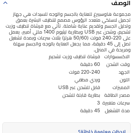
الوصف
بعمق
وتدليل
مجموعة هاوسبيرغ للعناية بالجسم والوجه للسيدات هي جهاز
تجميل لاسلكي متعدد الرؤوس مصمم لتنظيف البشرة بعمق
الجسم
وتدليل الجسم وتقديم عناية شاملة. تأتي مع فرشاة تنظيف وزيت
وتقديم
تشحيم، وشحن عبر USB وبطارية ليثيوم 1400 مللي أمبير، يعمل
على 220-240 فولت (50/60 هرتز) بثلاث سرعات وبمدة تشغيل
عناية
تصل إلى 45 دقيقة، مما يجعل العناية بالوجه والجسم سهلة
شاملة.
ومريحة في المنزل.
تأتي
الاكسسوارات
فرشاة تنظيف وزيت تشحيم
وقت الشحن
60 دقيقة
مع
الجهد
220-240 فولت
فرشاة
اللون
وردي مطفي
تنظيف
المميزات
قابل للشحن عبر USB
وزيت
مصدر الطاقة
بطارية قابلة للشحن
تشحيم،
سرعات متغيرة
3
وشحن
مدة التشغيل
45 دقيقة
عبر
USB
لاحظت معلومة خاطئة؟
وبطارية