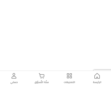
الرئيسة
التصنيفات
سلّة التّسوّق
حسابي