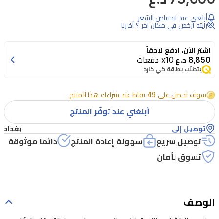
تشذيب
أبلغني عند انخفاض السّعر
اللحية
رأيته أرخص في مكان آخر ؟ أخبرنا
الكهربائي
اشترِ الآن، ادفع لاحقاً
من
8,850 د.ع
x10 دفعات
هاوسبيرغ
يتطلّب بطاقة كي كارد
تقليمًا
سوف تحصل على 49 نقاط عند شراءك هذا المنتج
دقيقًا
أبلغني عند توفّر المنتج
ومريحًا
بفضل
توصيل إلى
بغداد
توصيل سريع
سهولة إعادة المنتج
دائماً موثوقة
التصميم
تسوق بأمان
المقاوم
للماء
لسهولة
الوصف
التنظيف.
يشمل