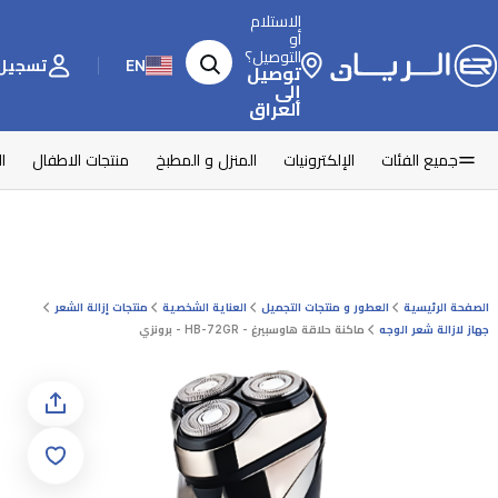
الاستلام
أو
التوصيل؟
EN
تسجيل 
توصيل
إلى
العراق
جميع الفئات
الإلكترونيات
المنزل و المطبخ
منتجات الاطفال
ا
الصفحة الرئيسية
العطور و منتجات التجميل
العناية الشخصية
منتجات إزالة الشعر
جهاز لازالة شعر الوجه
ماكنة حلاقة هاوسبيرغ - HB-72GR - برونزي