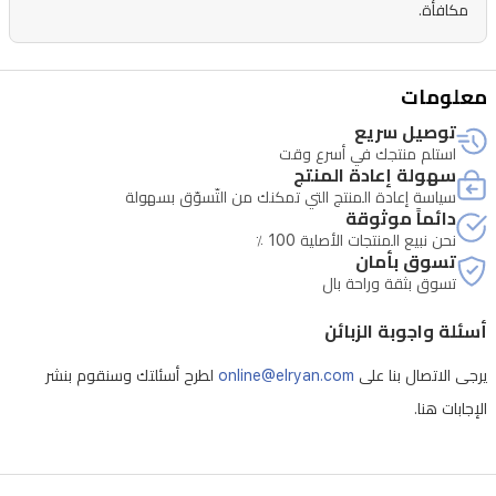
مكافأة.
على
شفرات
مزدوجة
معلومات
ونحيفة
توصيل سريع
استلم منتجك في أسرع وقت
جدًا
سهولة إعادة المنتج
ذاتية
سياسة إعادة المنتج التي تمكنك من التّسوّق بسهولة
دائماً موثوقة
الشحذ
نحن نبيع المنتجات الأصلية 100 ٪
مع
تسوق بأمان
تسوق بثقة وراحة بال
ثلاث
رؤوس
أسئلة واجوبة الزبائن
عائمة
يرجى الاتصال بنا على
online@elryan.com
لطرح أسئلتك وسنقوم بنشر
تتحرك
الإجابات هنا.
بشكل
مستقل
لتتبع