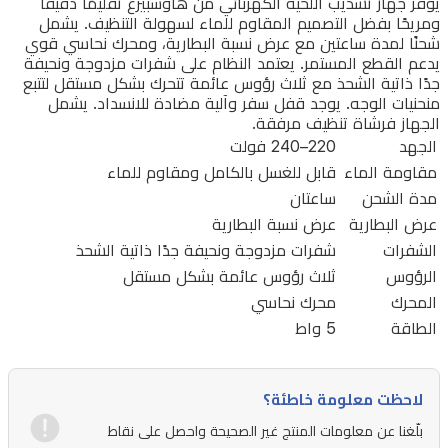
يوفر جهاز تشذيب اللحية الكهربائي من هاوسبيرغ تقليمًا دقيقًا
ومريحًا بفضل التصميم المقاوم للماء لسهولة التنظيف. يشمل
شحنًا
شحنًا لمدة ساعتين مع عرض نسبة البطارية، ومحرك نحاسي قوي
لمدة
يدعم القطع المستمر. يعتمد النظام على شفرات مزدوجة ونحيفة
جدًا ذاتية الشحذ مع ثلاث رؤوس عائمة تتحرك بشكل مستقل لتتبع
ساعتين
منحنيات الوجه. يوجد قفل سفر وآلية مضادة للانسداد. يشمل
مع
الجهاز فرشاة تنظيف مرفقة.
عرض
الجهد
220–240 فولت
مقاومة الماء
قابل للغسل بالكامل ومقاوم للماء
نسبة
مدة الشحن
ساعتان
البطارية،
عرض البطارية
عرض نسبة البطارية
ومحرك
الشفرات
شفرات مزدوجة ونحيفة جدًا ذاتية الشحذ
نحاسي
الرؤوس
ثلاث رؤوس عائمة بشكل مستقل
قوي
المحرك
محرك نحاسي
يدعم
الطاقة
5 واط
القطع
المستمر.
لاحظت معلومة خاطئة؟
يعتمد
بلّغنا عن معلومات المنتج غير الصحيحة واحصل على نقاط
النظام