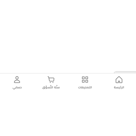
الرئيسة
التصنيفات
سلّة التّسوّق
حسابي