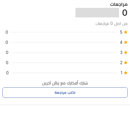
مراجعات
منحنيات
0
الوجه.
من اصل 0 مراجعات
يوجد
0
5
قفل
0
4
سفر
وآلية
0
3
مضادة
0
2
للانسداد.
0
1
يشمل
شارك أفكارك مع زبائن آخرين
الجهاز
اكتب مراجعة
فرشاة
تنظيف
مرفقة.