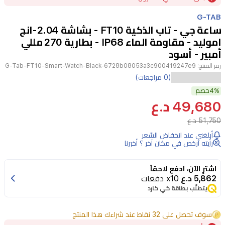
of
G-TAB
3
ساعة جي - تاب الذكية FT10 - بشاشة 2.04-انج
اموليد - مقاومة الماء IP68 - بطارية 270 مللي
أمبير - أسود
رمز المنتج:
G-Tab-FT10-Smart-Watch-Black-6728b08053a3c900419247e9
تُقدم
(0 مراجعات)
G-
4%
خصم
Tab
49,680 د.ع
FT10
ساعة
51,750 د.ع
ذكية
أبلغني عند انخفاض السّعر
رأيته أرخص في مكان آخر ؟ أخبرنا
متكاملة
مصممة
اشترِ الآن، ادفع لاحقاً
5,862 د.ع
x10 دفعات
لتناسب
يتطلّب بطاقة كي كارد
نمط
الحياة
سوف تحصل على 32 نقاط عند شراءك هذا المنتج