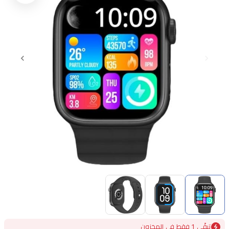
Item
1
of
3
Item
تبقًى 1 فقط في المخزون
1