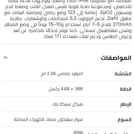
الساكنة. مع مقاومة IP68 للماء والغبار، وواجهات ساعة قابلة
مضاد
للتخصيص، ومجموعة صحة قوية تقيس معدل القلب وضغط الدم
ومستوى SpO2، إضافة إلى 123 وضع رياضي ومزامنة البيانات مع
للكهرباء
تطبيق Dafit. تدعم البلوتوث 5.3 للمكالمات والإشعارات. بطارية
الساكنة.
270mAh تقدم 5–7 أيام استخدام و10–15 يوماً في وضع الانتظار،
وشحن مغناطيسي لاسلكي. كما توفر تحكمًا بالكاميرا عن بُعد
مع
وعرض الطقس ودعم لغات متعددة (17 لغة).
مقاومة
IP68
للماء
المواصفات
والغبار،
الشاشة
اموليد مقاس 2.04 انج
وواجهات
ساعة
الدقة
368 × 448 بكسل
قابلة
للتخصيص،
الإطار
هيكل سبيكة زنك
ومجموعة
صحة
السوار
سوار سيليكون مضاد للكهرباء الساكنة
قوية
IP68