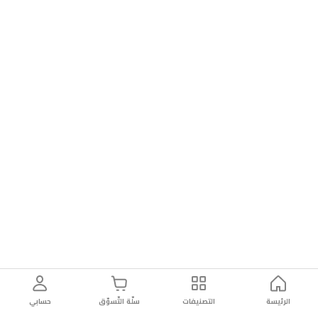
الرئيسة
التصنيفات
سلّة التّسوّق
حسابي