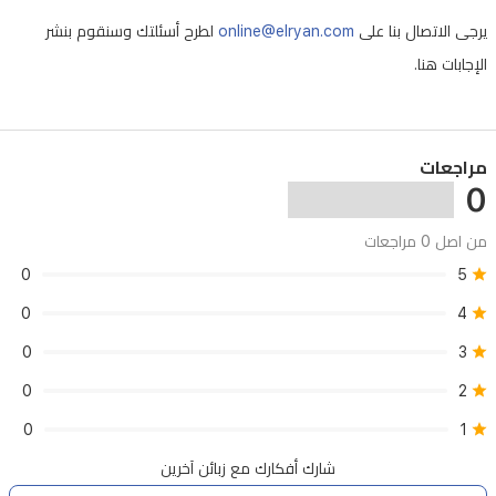
متعددة
يرجى الاتصال بنا على
online@elryan.com
لطرح أسئلتك وسنقوم بنشر
(17
الإجابات هنا.
لغة).
مراجعات
0
من اصل 0 مراجعات
0
5
0
4
0
3
0
2
0
1
شارك أفكارك مع زبائن آخرين