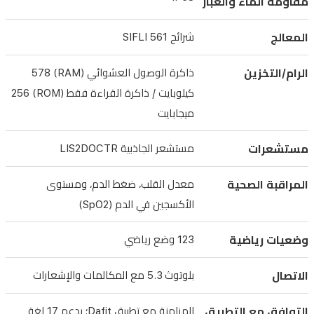
مقاومة الماء والغبار
تقيس
معدل
المعالج
شرائح SIFLI 561
القلب
وضغط
الرام/التخزين
ذاكرة الوصول العشوائي (RAM) 578
الدم
كيلوبايت / ذاكرة القراءة فقط (ROM) 256
ومستوى
ميجابايت
SpO2،
مستشعرات
مستشعر الجاذبية LIS2DOCTR
إضافة
إلى
المراقبة الصحية
معدل القلب، ضغط الدم، ومستوى
123
الأكسجين في الدم (SpO2)
وضع
رياضي
وضعيات رياضية
123 وضع رياضي
ومزامنة
البيانات
الاتصال
بلوتوث 5.3 مع المكالمات والإشعارات
مع
التوافق مع التطبيق
المزامنة مع تطبيق Dafit؛ يدعم 17 لغة