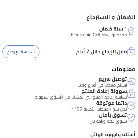
وضع
الضمان و الاسترجاع
الانتظار،
وشحن
1 سنة ضمان
مقدم بواسطة Electronic Cell
مغناطيسي
لاسلكي.
قابل للإرجاع خلال 7 أيام
سياسة الإرجاع
كما
توفر
معلومات
تحكمًا
توصيل سريع
بالكاميرا
استلم منتجك في أسرع وقت
سهولة إعادة المنتج
عن
سياسة إعادة المنتج التي تمكنك من التّسوّق بسهولة
بُعد
دائماً موثوقة
نحن نبيع المنتجات الأصلية 100 ٪
وعرض
تسوق بأمان
الطقس
تسوق بثقة وراحة بال
ودعم
أسئلة واجوبة الزبائن
لغات