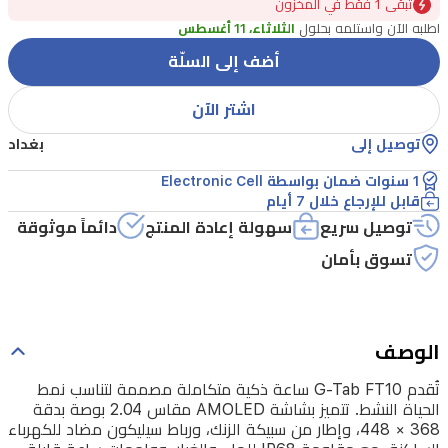
النشط.
تبقًى 1 فقط في المخزون
اطلبه الآن واستلمه بحلول
الثلاثاء، 11 أغسطس
تتميز
بشاشة
أضف إلى السلّة
AMOLED
اشتر الآن
مقاس
2.04
توصيل إلى
بغداد
بوصة
1 سنوات ضمان بواسطة Electronic Cell
بدقة
قابل للإرجاع خلال 7 أيام
368
توصيل سريع
سهولة إعادة المنتج
دائماً موثوقة
×
448،
تسوق بأمان
وإطار
من
سبيكة
الوصف
الزنك،
تُقدم G-Tab FT10 ساعة ذكية متكاملة مصممة لتناسب نمط
ورباط
الحياة النشط. تتميز بشاشة AMOLED مقاس 2.04 بوصة بدقة
368 × 448، وإطار من سبيكة الزنك، ورباط سيليكون مضاد للكهرباء
سيليكون