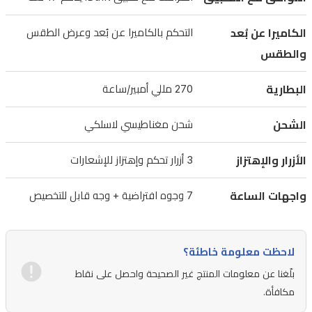
تطبيق
Dafit.
الكاميرا عن بُعد
التحكم بالكاميرا عن بُعد وعرض الطقس
تدعم
والطقس
البلوتوث
5.3
البطارية
270 مللي أمبير/ساعة
للمكالمات
والإشعارات.
الشحن
شحن مغناطيسي لاسلكي
بطارية
270mAh
الأزرار والإهتزاز
3 أزرار تحكم وإهتزاز للإشعارات
تقدم
5–
7
واجهات الساعة
7 وجوه افتراضية + وجه قابل للتخصيص
أيام
استخدام
لاحظت معلومة خاطئة؟
و10–
15
بلّغنا عن معلومات المنتج غير الصحيحة واحصل على نقاط
يوماً
مكافأة.
في