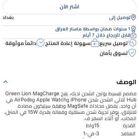
وApple
اشتر الآن
Watch
توصيل إلى
بغداد
وAirPods
في
1 سنوات ضمان بواسطة ماستر العراق
قابل للإرجاع خلال 7 أيام
آن
توصيل سريع
سهولة إعادة المنتج
دائماً موثوقة
واحد.
تسوق بأمان
بفضل
محاذاة
MagSafe
وطبقة
الوصف
سيليكون
مصمم لتبسيط روتين الشحن لديك، يتيح Green Lion MagCharge
مضادة
Hub ثلاثي الشحن شحن iPhone وApple Watch وAirPods في
آن واحد. بفضل محاذاة MagSafe وطبقة سيليكون مضادة
للانزلاق،
للانزلاق، يوفر تجربة شحن مستقرة وفعالة بقدرة 15W في المنزل،
يوفر
المكتب، أو أثناء السفر ف.
القدرة
15واط
تجربة
المنافذ
3-في-1
شحن