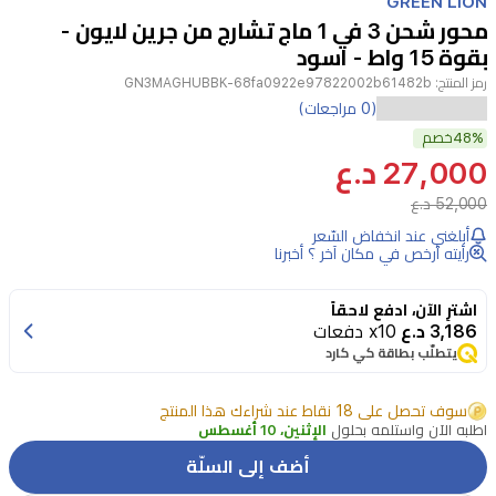
GREEN LION
of
محور شحن 3 في 1 ماج تشارج من جرين لايون -
4
بقوة 15 واط - اسود
رمز المنتج:
GN3MAGHUBBK-68fa0922e97822002b61482b
مصمم
(0 مراجعات)
48%
لتبسيط
خصم
27,000 د.ع
روتين
52,000 د.ع
الشحن
أبلغني عند انخفاض السّعر
لديك،
رأيته أرخص في مكان آخر ؟ أخبرنا
يتيح
Green
اشترِ الآن، ادفع لاحقاً
Lion
3,186 د.ع
x10 دفعات
MagCharge
يتطلّب بطاقة كي كارد
Hub
ثلاثي
سوف تحصل على 18 نقاط عند شراءك هذا المنتج
الشحن
اطلبه الآن واستلمه بحلول
الإثنين، 10 أغسطس
شحن
أضف إلى السلّة
iPhone