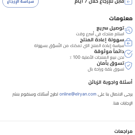
قابل للإرجاع خلال 7 أيام
سياسة الإرجاع
معلومات
توصيل سريع
أي إصلاحات خارجية أو لدى جهات غير معتمدة تلغي حق الاستبدال.
استلم منتجك في أسرع وقت
سهولة إعادة المنتج
سياسة إعادة المنتج التي تمكنك من التّسوّق بسهولة
دائماً موثوقة
نحن نبيع المنتجات الأصلية 100 ٪
تسوق بأمان
تسوق بثقة وراحة بال
أسئلة واجوبة الزبائن
يرجى الاتصال بنا على
online@elryan.com
لطرح أسئلتك وسنقوم بنشر
الإجابات هنا.
مراجعات