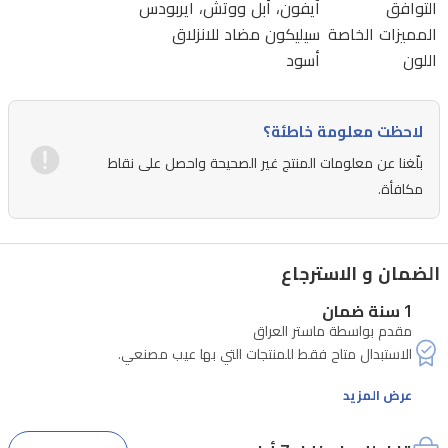
التوافق
آيفون، أبل ووتش، ايربودس
مستقرة
المميزات الخاصة
سيليكون مضاد للانزلاق
وفعالة
اللون
أسود
بقدرة
15W
في
لاحظت معلومة خاطئة؟
المنزل،
بلّغنا عن معلومات المنتج غير الصحيحة واحصل على نقاط
مكافأة.
المكتب،
أو
أثناء
الضمان و الاسترجاع
السفر
1 سنة ضمان
ف.
مقدم بواسطة ماستر العراق
عرض المزيد