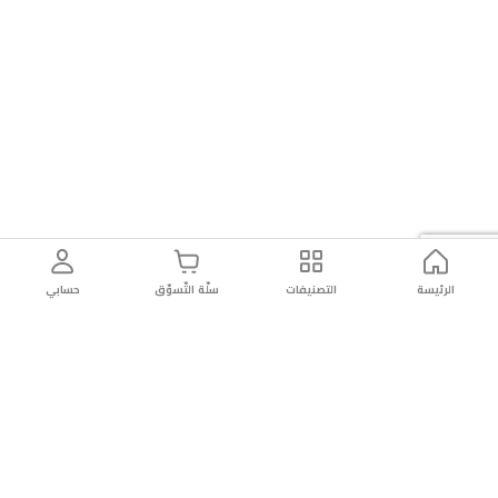
الرئيسة
التصنيفات
سلّة التّسوّق
حسابي
توصيل
سهولة إعادة
تسوق
دائماً