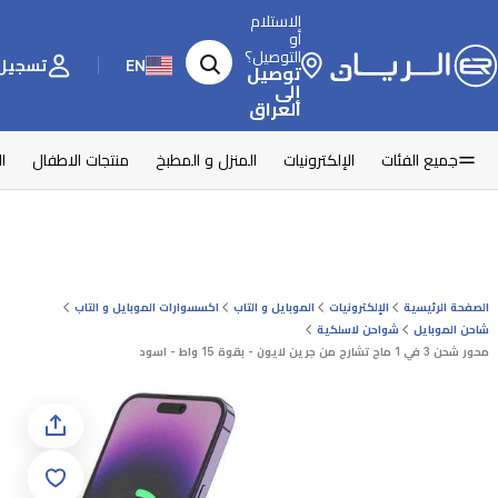
الاستلام
أو
التوصيل؟
EN
تسجيل 
توصيل
إلى
العراق
جميع الفئات
الإلكترونيات
المنزل و المطبخ
منتجات الاطفال
ا
الصفحة الرئيسية
الإلكترونيات
الموبايل و التاب
اكسسوارات الموبايل و التاب
شاحن الموبايل
شواحن لاسلكية
محور شحن 3 في 1 ماج تشارج من جرين لايون - بقوة 15 واط - اسود