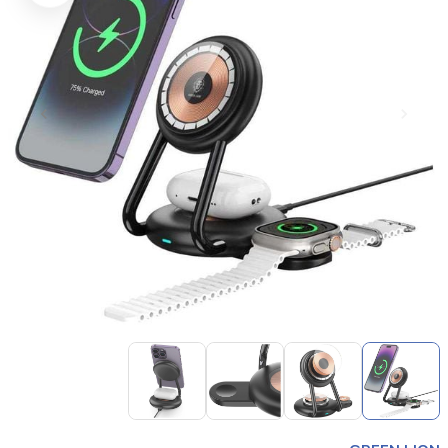
Item
1
of
4
Item
1