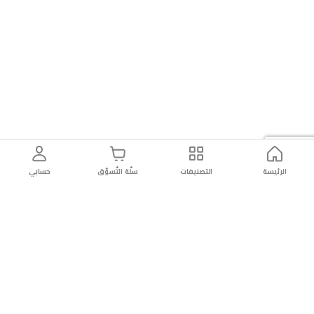
الرئيسة
التصنيفات
سلّة التّسوّق
حسابي
توصيل
سهولة إعادة
تسوق
دائماً