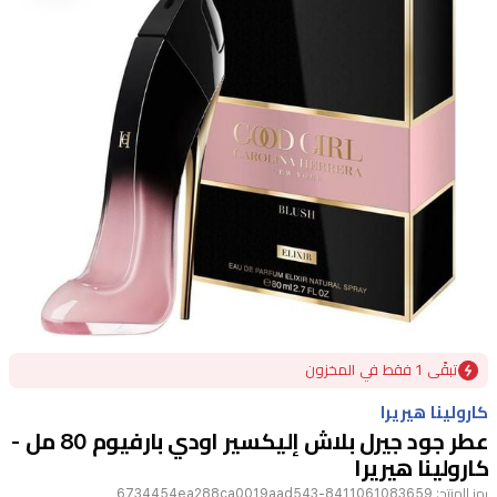
Item
تبقًى 1 فقط في المخزون
1
of
كارولينا هيريرا
1
عطر جود جيرل بلاش إليكسير اودي بارفيوم 80 مل -
كارولينا هيريرا
رمز المنتج:
8411061083659-6734454ea288ca0019aad543