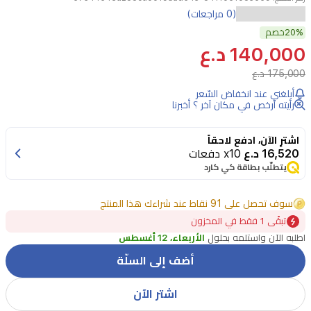
(0 مراجعات)
20%
خصم
140,000 د.ع
175,000 د.ع
أبلغني عند انخفاض السّعر
رأيته أرخص في مكان آخر ؟ أخبرنا
اشترِ الآن، ادفع لاحقاً
16,520 د.ع
x10 دفعات
يتطلّب بطاقة كي كارد
سوف تحصل على 91 نقاط عند شراءك هذا المنتج
تبقًى 1 فقط في المخزون
اطلبه الآن واستلمه بحلول
الأربعاء، 12 أغسطس
أضف إلى السلّة
اشتر الآن