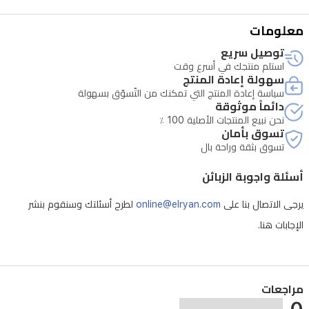
معلومات
توصيل سريع
استلم منتجك في أسرع وقت
سهولة إعادة المنتج
سياسة إعادة المنتج التي تمكنك من التّسوّق بسهولة
دائماً موثوقة
نحن نبيع المنتجات الأصلية 100 ٪
تسوق بأمان
تسوق بثقة وراحة بال
أسئلة واجوبة الزبائن
يرجى الاتصال بنا على
online@elryan.com
لطرح أسئلتك وسنقوم بنشر
الإجابات هنا.
مراجعات