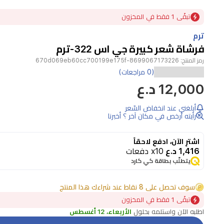
Item
تبقًى 1 فقط في المخزون
1
of
ترم
1
فرشاة شعر كبيرة جي اس 322-ترم
رمز المنتج:
8699067173226-670d069eb60cc700199e175f
(0 مراجعات)
12,000 د.ع
أبلغني عند انخفاض السّعر
رأيته أرخص في مكان آخر ؟ أخبرنا
اشترِ الآن، ادفع لاحقاً
1,416 د.ع
x10 دفعات
يتطلّب بطاقة كي كارد
سوف تحصل على 8 نقاط عند شراءك هذا المنتج
تبقًى 1 فقط في المخزون
اطلبه الآن واستلمه بحلول
الأربعاء، 12 أغسطس