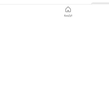
الرئيسة
ت
التّسوّق عبر الانترنت
التّسوّق عبر الانترنت