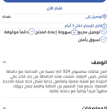
صممت
اشتر الآن
هذه
الحافظة
توصيل إلى
بغداد
من
قابل للإرجاع خلال 3 أيام
جلد
توصيل سريع
سهولة إعادة المنتج
دائماً موثوقة
فاخر
تسوق بأمان
عالي
الجودة
مع
الوصف
نقشة
امنح هاتفك سامسونج S24 الترا لمسة من الفخامة مع حافظة
مميزة
فاشن كيس الانيقة. صممت هذه الحافظة من جلد فاخر عالي
الجودة مع نقشة مميزة وتفاصيل جذابة لشكل نحلة مزينة بالاحجار
وتفاصيل
اللامعة. يجمع هذا التصميم بين الاناقة والتميز ليمنح جهازك
جذابة
مظهراً فريداً وراقياً مع حماية مثالية.
لشكل
نحلة
المواصفات