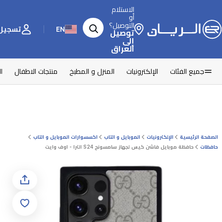
الاستلام
أو
التوصيل؟
EN
تسجيل 
توصيل
إلى
العراق
جميع الفئات
الإلكترونيات
المنزل و المطبخ
منتجات الاطفال
ا
الصفحة الرئيسية
الإلكترونيات
الموبايل و التاب
اكسسوارات الموبايل و التاب
حافظات
حافظة موبايل فاشن كيس لجهاز سامسونج S24 الترا - اوف وايت