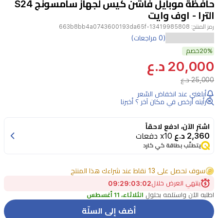
حافظة موبايل فاشن كيس لجهاز سامسونج S24
4
الترا - اوف وايت
رمز المنتج:
13419985808-663b8bb4a0743600193da65f
امنح
(0 مراجعات)
20%
هاتفك
خصم
20,000 د.ع
سامسونج
S24
25,000 د.ع
الترا
أبلغني عند انخفاض السّعر
رأيته أرخص في مكان آخر ؟ أخبرنا
لمسة
من
اشترِ الآن، ادفع لاحقاً
الفخامة
2,360 د.ع
x10 دفعات
يتطلّب بطاقة كي كارد
مع
حافظة
سوف تحصل على 13 نقاط عند شراءك هذا المنتج
فاشن
ينتهي العرض خلال
02
:
03
:
29
:
09
كيس
اطلبه الآن واستلمه بحلول
الثلاثاء، 11 أغسطس
الانيقة.
أضف إلى السلّة