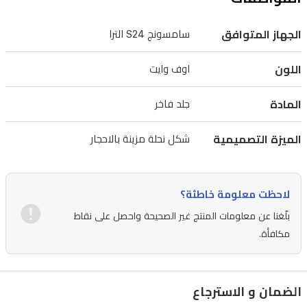
مزينة
بالاحجار
الجهاز المتوافق
سامسونج S24 الترا
اللامعة.
يجمع
اللون
اوف وايت
هذا
المادة
جلد فاخر
التصميم
بين
الميزة التصميمية
شكل نحلة مزينة بالاحجار
الاناقة
والتميز
ليمنح
لاحظت معلومة خاطئة؟
جهازك
بلّغنا عن معلومات المنتج غير الصحيحة واحصل على نقاط
مظهراً
مكافأة.
فريداً
وراقياً
الضمان و الاسترجاع
مع