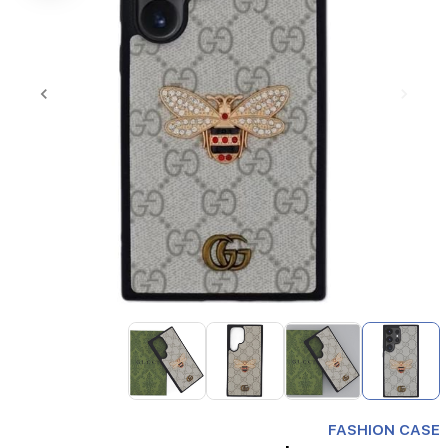
Item
1
of
4
Item
1
FASHION CASE
of