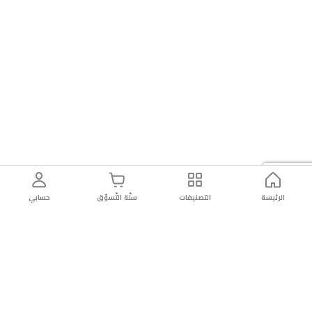
الرئيسة
التصنيفات
سلّة التّسوّق
حسابي