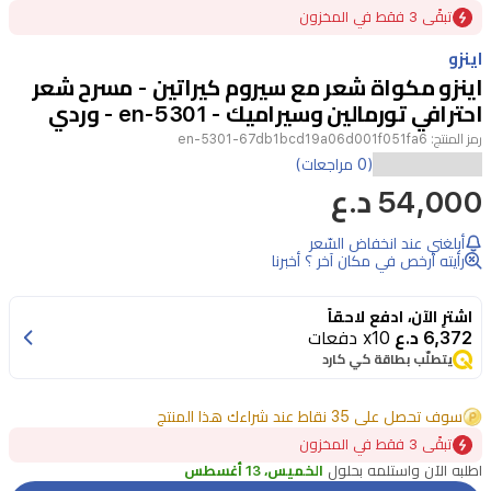
Item
تبقًى 3 فقط في المخزون
1
of
اينزو
4
اينزو مكواة شعر مع سيروم كيراتين - مسرح شعر
احترافي تورمالين وسيراميك - en-5301 - وردي
رمز المنتج:
en-5301-67db1bcd19a06d001f051fa6
احصلي
(0 مراجعات)
54,000 د.ع
على
نتائج
أبلغني عند انخفاض السّعر
احترافية
رأيته أرخص في مكان آخر ؟ أخبرنا
بجودة
اشترِ الآن، ادفع لاحقاً
الصالونات
6,372 د.ع
x10 دفعات
في
يتطلّب بطاقة كي كارد
المنزل
سوف تحصل على 35 نقاط عند شراءك هذا المنتج
مع
تبقًى 3 فقط في المخزون
كاوية
اطلبه الآن واستلمه بحلول
الخميس، 13 أغسطس