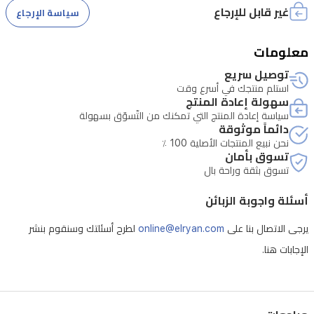
الاستبدال يستغرق من 4 يوم الى 14 يوم
غير قابل للإرجاع
سياسة الإرجاع
يدور
بزاوية
معلومات
360
درجة
توصيل سريع
استلم منتجك في أسرع وقت
لمنع
سهولة إعادة المنتج
التشابك،
سياسة إعادة المنتج التي تمكنك من التّسوّق بسهولة
دائماً موثوقة
وهي
نحن نبيع المنتجات الأصلية 100 ٪
تسوق بأمان
آمنة
تسوق بثقة وراحة بال
لجميع
أنواع
أسئلة واجوبة الزبائن
الشعر
يرجى الاتصال بنا على
online@elryan.com
لطرح أسئلتك وسنقوم بنشر
بما
الإجابات هنا.
في
ذلك
الشعر