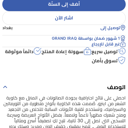
الشعر
أضف إلى السلّة
من
اينزو.
اشتر الآن
صُممت
توصيل إلى
بغداد
هذه
1 شهور ضمان بواسطة GRAND IRAQ
الكاوية
غير قابل للإرجاع
بألواح
توصيل سريع
سهولة إعادة المنتج
دائماً موثوقة
متطورة
تسوق بأمان
من
التورمالين
والسيراميك،
الوصف
وتستخدم
احصلي على نتائج احترافية بجودة الصالونات في المنزل مع كاوية
تقنية
الشعر من اينزو. صُممت هذه الكاوية بألواح متطورة من التورمالين
والسيراميك، وتستخدم تقنية الأيونات السالبة للتخلص من التجعيد
الأيونات
ومنح شعرك مظهراً ناعماً ولامعاً. بفضل الألواح العريضة وسرعة
السالبة
التسخين التي تصل إلى 30 ثانية، تتيح لكِ تصفيفاً أسرع ومثالياً
للاستخدام اليومي. تتميز بمقبض خفيف الوزن ومريح وسلك يدور