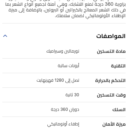
للتخلص
بزاوية 360 درجة لمنع التشابك، وهي آمنة لجميع أنواع الشعر بما
من
في ذلك الشعر المعالج بالكيراتين أو البروتين، بالإضافة إلى ميزة
الإطفاء الأوتوماتيكي لضمان سلامتك.
التجعيد
ومنح
شعرك
المواصفات
مظهراً
مادة التسخين
تورمالين وسيراميك
ناعماً
ولامعاً.
التقنية
أيونات سالبة
بفضل
الألواح
التحكم بالحرارة
تصل إلى 1280 فهرنهايت
العريضة
وسرعة
وقت التسخين
30 ثانية
التسخين
السلك
دوران 360 درجة
التي
تصل
ميزة الأمان
إطفاء أوتوماتيكي