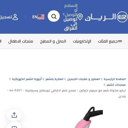
الاستلام
أو
التوصيل؟
EN
تسجيل 
توصيل
إلى
العراق
جميع الفئات
الإلكترونيات
المنزل و المطبخ
منتجات الاطفال
ا
الصفحة الرئيسية
العطور و منتجات التجميل
العناية بالشعر
أجهزة الشعر الكهربائية
مسرحات الشعر
اينزو مكواة شعر مع سيروم كيراتين - مسرح شعر احترافي تورمالين وسيراميك - en-5301 -
وردي