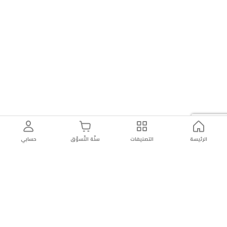
الرئيسة
التصنيفات
سلّة التّسوّق
حسابي