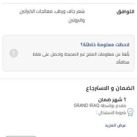
إلى
30
التوافق
شعر جاف ورطب، معالجات الكيراتين
ثانية،
والبروتين
تتيح
لكِ
تصفيفاً
لاحظت معلومة خاطئة؟
أسرع
بلّغنا عن معلومات المنتج غير الصحيحة واحصل على نقاط
ومثالياً
مكافأة.
للاستخدام
اليومي.
الضمان و الاسترجاع
تتميز
بمقبض
1 شهر ضمان
مقدم بواسطة GRAND IRAQ
خفيف
الوزن
عرض المزيد
ومريح
وسلك