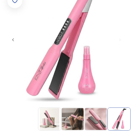
Item
1
of
4