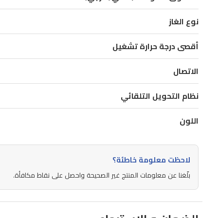
درجة
مئوية.
نوع الغاز
يتميز
أقصى درجة حرارة تشغيل
بنظام
تحكم
الاتصال
بالأمبيرية
ذكي
نظام التحويل التلقائي
بـ
6
اللون
مستويات،
مما
يتيح
لاحظت معلومة خاطئة؟
لك
بلّغنا عن معلومات المنتج غير الصحيحة واحصل على نقاط مكافأة.
إدارة
استهلاك
الطاقة