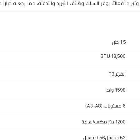
يداً فعالاً. يوفر السبلت وظائف التبريد والتدفئة، مما يجعله خياراً م
1.5 طن
18,500 BTU
انفرتر T3
1598 واط
6 مستويات (A3-A8)
1200 متر مكعب/ساعة
53 ديسيبل56 /ديسيبل