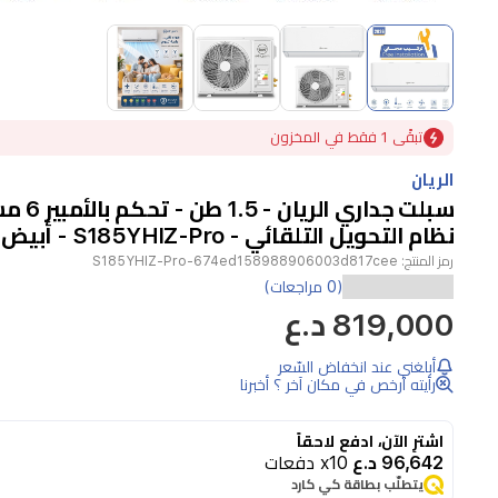
Item
1
of
4
Item
تبقًى 1 فقط في المخزون
1
of
الريان
4
سبلت جداري ال
نظام التحويل التلقائي - S185YHIZ-Pro - أبيض
رمز المنتج:
S185YHIZ-Pro-674ed158988906003d817cee
يوفر
(0 مراجعات)
819,000 د.ع
سبلت
الريان
أبلغني عند انخفاض السّعر
جداري
رأيته أرخص في مكان آخر ؟ أخبرنا
من
اشترِ الآن، ادفع لاحقاً
فئة
96,642 د.ع
x10 دفعات
Z
يتطلّب بطاقة كي كارد