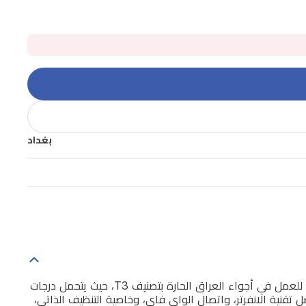
بغداد
يوفر سبلت الريان جداري من فئة Z Pro بسعة 1.5 طن توازناً مثالياً بين قوة التبريد وكفاءة استهلاك الطاقة. صُمم هذا الجهاز خصيصاً للعمل في أجواء العراق الحارة بتصنيف T3، حيث يتحمل درجات
يح لك إدارة استهلاك الطاقة بدقة. بفضل تقنية الانفرتر، واتصال الواي فاي، وخاصية التنظيف الذاتي،