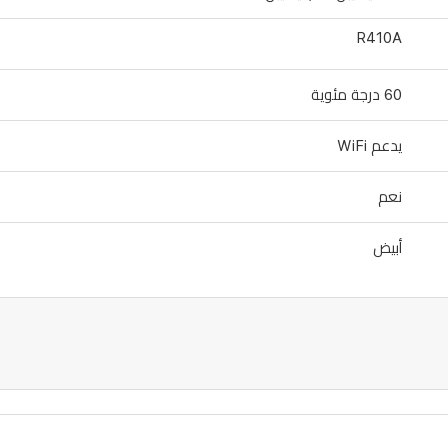
R410A
60 درجة مئوية
يدعم WiFi
نعم
أبيض