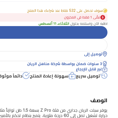
Pro
بسعة
سوف تحصل على 532 نقاط عند شراءك هذا المنتج
1.5
تبقًى 1 فقط في المخزون
طن
اطلبه الآن واستلمه بحلول
الثلاثاء، 11 أغسطس
توازناً
مثالياً
بين
قوة
توصيل إلى
التبريد
3 سنوات ضمان بواسطة شركة مناهل الريان
وكفاءة
غير قابل للإرجاع
استهلاك
توصيل سريع
سهولة إعادة المنتج
دائماً موثوق
الطاقة.
صُمم
هذا
الوصف
الجهاز
خصيصاً