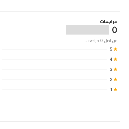
يضمن
لك
الجهاز
مراجعات
راحة
0
مستمرة
من اصل 0 مراجعات
وتبريداً
5
فعالاً.
4
يوفر
السبلت
3
وظائف
2
التبريد
1
والتدفئة،
مما
يجعله
خياراً