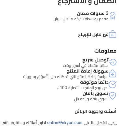
الضمان و الاسترجاع
بدقة.
3 سنوات ضمان
بفضل
مقدم بواسطة شركة مناهل الريان
تقنية
الانفرتر،
غير قابل للإرجاع
واتصال
معلومات
الواي
فاي،
توصيل سريع
استلم منتجك في أسرع وقت
وخاصية
سهولة إعادة المنتج
التنظيف
سياسة إعادة المنتج التي تمكنك من التّسوّق بسهولة
دائماً موثوقة
الذاتي،
نحن نبيع المنتجات الأصلية 100 ٪
تسوق بأمان
وتوزيع
تسوق بثقة وراحة بال
الهواء
رباعي
أسئلة واجوبة الزبائن
الاتجاهات،
يرجى الاتصال بنا على
online@elryan.com
لطرح أسئلتك وسنقوم بنشر الإج